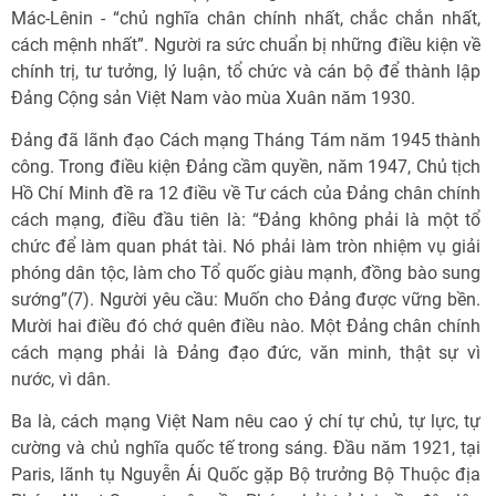
Mác-Lênin - “chủ nghĩa chân chính nhất, chắc chắn nhất,
cách mệnh nhất”. Người ra sức chuẩn bị những điều kiện về
chính trị, tư tưởng, lý luận, tổ chức và cán bộ để thành lập
Đảng Cộng sản Việt Nam vào mùa Xuân năm 1930.
Đảng đã lãnh đạo Cách mạng Tháng Tám năm 1945 thành
công. Trong điều kiện Đảng cầm quyền, năm 1947, Chủ tịch
Hồ Chí Minh đề ra 12 điều về Tư cách của Đảng chân chính
cách mạng, điều đầu tiên là: “Đảng không phải là một tổ
chức để làm quan phát tài. Nó phải làm tròn nhiệm vụ giải
phóng dân tộc, làm cho Tổ quốc giàu mạnh, đồng bào sung
sướng”(7). Người yêu cầu: Muốn cho Đảng được vững bền.
Mười hai điều đó chớ quên điều nào. Một Đảng chân chính
cách mạng phải là Đảng đạo đức, văn minh, thật sự vì
nước, vì dân.
Ba là, cách mạng Việt Nam nêu cao ý chí tự chủ, tự lực, tự
cường và chủ nghĩa quốc tế trong sáng. Đầu năm 1921, tại
Paris, lãnh tụ Nguyễn Ái Quốc gặp Bộ trưởng Bộ Thuộc địa