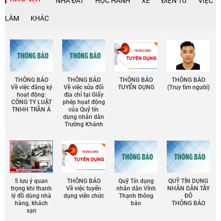
NHÀ ĐẤT
HỌC HÀNH
XE
ĐIỆN TỬ
VIỆC
LÀM
KHÁC
THÔNG BÁO
THÔNG BÁO
THÔNG BÁO
THÔNG BÁO
Về việc đăng ký
Về việc sửa đổi
TUYỂN DỤNG
(Truy tìm người)
hoạt động:
địa chỉ tại Giấy
CÔNG TY LUẬT
phép họat động
TNHH TRẦN Á
của Quỹ tín
dụng nhân dân
Trường Khánh
5 lưu ý quan
THÔNG BÁO
Quỹ Tín dụng
QUỸ TÍN DỤNG
trọng khi thanh
Về việc tuyển
nhân dân Vĩnh
NHÂN DÂN TÂY
lý đồ dùng nhà
dụng viên chức
Thạnh thông
ĐÔ
hàng, khách
báo
THÔNG BÁO
sạn