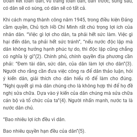
đoàn kết toàn dân, vũ trang toàn dân, dân trước, súng sau,
có dân sẽ có súng, có dân sẽ có tất cả.
Khi cách mạng thành công năm 1945, trong điều kiện Đảng
cầm quyền, Chủ tịch Hồ Chí Minh rất chú trọng lợi ích của
nhân dân. “Việc gì lợi cho dân, ta phải hết sức làm. Việc gì
hại đến dân, ta phải hết sức tránh”, “nếu nước độc lập mà
dân không hưởng hạnh phúc tự do, thì độc lập cũng chẳng
có nghĩa lý gì”(2). Chính phủ, chính quyền địa phương cần
phải: “Đem tài dân, sức dân, của dân làm lợi cho dân”(3).
Người cho rằng cần đưa việc công ra để dân thảo luận, hỏi
ý kiến dân, giải thích cho dân hiểu rõ để làm cho đúng.
“Nghị quyết gì mà dân chúng cho là không hợp thì để họ đề
nghị sửa chữa. Dựa vào ý kiến của dân chúng mà sửa chữa
cán bộ và tổ chức của ta”(4). Người nhấn mạnh, nước ta là
nước dân chủ.
“Bao nhiêu lợi ích đều vì dân.
Bao nhiêu quyền hạn đều của dân”(5).