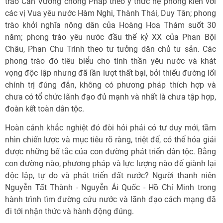
trào Cần Vương chống Pháp theo ý thức hệ phong kiến với
các vị Vua yêu nước Hàm Nghi, Thành Thái, Duy Tân; phong
trào khởi nghĩa nông dân của Hoàng Hoa Thám suốt 30
năm; phong trào yêu nước đầu thế kỷ XX của Phan Bội
Châu, Phan Chu Trinh theo tư tưởng dân chủ tư sản. Các
phong trào đó tiêu biểu cho tinh thần yêu nước và khát
vọng độc lập nhưng đã lần lượt thất bại, bởi thiếu đường lối
chính trị đúng đắn, không có phương pháp thích hợp và
chưa có tổ chức lãnh đạo đủ mạnh và nhất là chưa tập hợp,
đoàn kết toàn dân tộc.
Hoàn cảnh khắc nghiệt đó đòi hỏi phải có tư duy mới, tầm
nhìn chiến lược và mục tiêu rõ ràng, triệt để, có thể hóa giải
được những bế tắc của con đường phát triển dân tộc. Bằng
con đường nào, phương pháp và lực lượng nào để giành lại
độc lập, tự do và phát triển đất nước? Người thanh niên
Nguyễn Tất Thành - Nguyễn Ái Quốc - Hồ Chí Minh trong
hành trình tìm đường cứu nước và lãnh đạo cách mạng đã
đi tới nhận thức và hành động đúng.