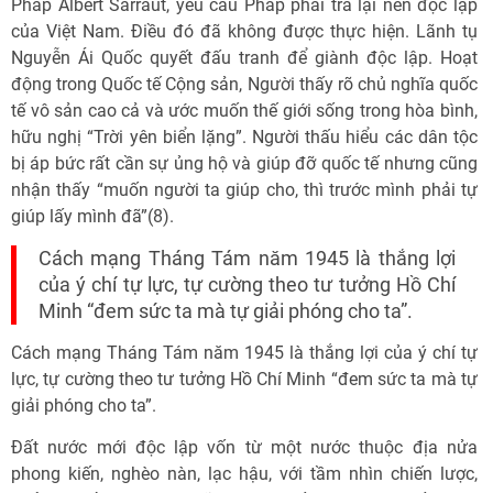
Pháp Albert Sarraut, yêu cầu Pháp phải trả lại nền độc lập
của Việt Nam. Điều đó đã không được thực hiện. Lãnh tụ
Nguyễn Ái Quốc quyết đấu tranh để giành độc lập. Hoạt
động trong Quốc tế Cộng sản, Người thấy rõ chủ nghĩa quốc
tế vô sản cao cả và ước muốn thế giới sống trong hòa bình,
hữu nghị “Trời yên biển lặng”. Người thấu hiểu các dân tộc
bị áp bức rất cần sự ủng hộ và giúp đỡ quốc tế nhưng cũng
nhận thấy “muốn người ta giúp cho, thì trước mình phải tự
giúp lấy mình đã”(8).
Cách mạng Tháng Tám năm 1945 là thắng lợi
của ý chí tự lực, tự cường theo tư tưởng Hồ Chí
Minh “đem sức ta mà tự giải phóng cho ta”.
Cách mạng Tháng Tám năm 1945 là thắng lợi của ý chí tự
lực, tự cường theo tư tưởng Hồ Chí Minh “đem sức ta mà tự
giải phóng cho ta”.
Đất nước mới độc lập vốn từ một nước thuộc địa nửa
phong kiến, nghèo nàn, lạc hậu, với tầm nhìn chiến lược,