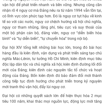
vận hội để phát triển nhanh và bền vững. Nhưng cũng cần
nhận rõ 4 nguy cơ mà Đảng nêu ra từ năm 1994 vẫn tồn tại,
có lĩnh vực còn phức tạp hơn. Đó là nguy cơ tụt hậu về kinh
tế so với các nước, nguy cơ chệch hướng xã hội chủ nghĩa,
nguy cơ tham nhũng, lãng phí, tiêu cực và suy thoái của
một bộ phận cán bộ, đảng viên, nguy cơ “diễn biến hòa
bình” và “tự diễn biến”, “tự chuyển hóa” trong nội bộ.
Đại hội XIV tổng kết những bài học lớn, trong đó bài học
hàng đầu là kiên định, vận dụng và phát triển sáng tạo chủ
nghĩa Mác-Lênin, tư tưởng Hồ Chí Minh; kiên định mục tiêu
độc lập dân tộc và chủ nghĩa xã hội; kiên định đường lối đổi
mới của Đảng; kiên định các nguyên tắc tổ chức và hoạt
động của Đảng. Bốn kiên định đó bảo đảm đổi mới thành
công tiếp tục định hướng cho phát triển trong kỷ nguyên
mới tranh thủ vận hội, đẩy lùi nguy cơ.
Đại hội có những quyết sách lớn để hiện thực hóa 2 mục
tiêu 100 năm, khai thác mọi nguồn lực, động lực mới tăng