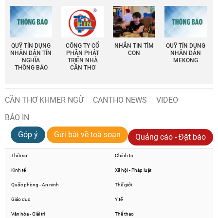
QUỸ TÍN DỤNG
CÔNG TY CỔ
NHẮN TIN TÌM
QUỸ TÍN DỤNG
NHÂN DÂN TÍN
PHẦN PHÁT
CON
NHÂN DÂN
NGHĨA
TRIỂN NHÀ
MEKONG
THÔNG BÁO
CẦN THƠ
CẦN THƠ KHMER NGỮ
CANTHO NEWS
VIDEO
BÁO IN
Góp ý
Gửi bài về toà soạn
Quảng cáo - Đặt báo
Thời sự
Chính trị
Kinh tế
Xã hội - Pháp luật
Quốc phòng - An ninh
Thế giới
Giáo dục
Y tế
Văn hóa - Giải trí
Thể thao