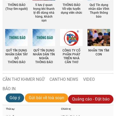
THÔNG BÁO
5 lưu ý quan
THÔNG BÁO
Quỹ Tín dụng
(Truy tìm người)
trọng khi thanh
Về việc tuyển
nhân dân Vĩnh
lý đồ dùng nhà
dụng viên chức
Thạnh thông
hàng, khách
báo
sạn
QUỸ TÍN DỤNG
QUỸ TÍN DỤNG
CÔNG TY CỔ
NHẮN TIN TÌM
NHÂN DÂN TÂY
NHÂN DÂN TÍN
PHẦN PHÁT
CON
ĐÔ
NGHĨA
TRIỂN NHÀ
THÔNG BÁO
THÔNG BÁO
CẦN THƠ
CẦN THƠ KHMER NGỮ
CANTHO NEWS
VIDEO
BÁO IN
Góp ý
Gửi bài về toà soạn
Quảng cáo - Đặt báo
Thời sự
Chính trị