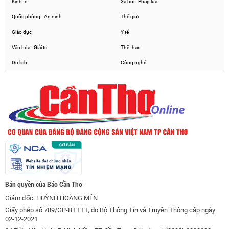
Kinh tế
Xã hội - Pháp luật
Quốc phòng - An ninh
Thế giới
Giáo dục
Y tế
Văn hóa - Giải trí
Thể thao
Du lịch
Công nghệ
Bản quyền của Báo Cần Thơ
Giám đốc: HUỲNH HOÀNG MẾN
Giấy phép số 789/GP-BTTTT, do Bộ Thông Tin và Truyền Thông cấp ngày
02-12-2021