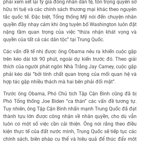
phải xem xét lại tỷ giá đồng nhân dân tệ, tôn trọng quyền sở
hữu trí tuệ và các chính sách thương mại khác theo nguyên
tắc quốc tế. Đặc biệt, Tổng thống Mỹ nói đến chuyện nhân
quyền đầy nhạy cảm khi ông tuyên bố Washington luôn đặt
nặng tầm quan trọng của việc “thừa nhận khát vọng và
quyền của tất cả các dân tộc” tại Trung Quốc.
Các vấn đề tế nhị được ông Obama nêu ra khiến cuộc gặp
trên kéo dài tới 90 phút, ngoài dự kiến trước đó. Theo giải
thích của người phát ngôn Nhà Trắng Jay Carney, cuộc gặp
phải kéo dài “bởi tính chất quan trọng của mối quan hệ và
hợp tác gặp nhiều thách mà hai bên phải đối mặt”.
Trước ông Obama, Phó Chủ tịch Tập Cận Bình cũng đã bị
Phó Tổng thống Joe Biden “ca thán” các vấn đề tương tự.
Tuy nhiên, ông Tập Cận Bình nhấn mạnh Trung Quốc đã đạt
thành tựu lớn được công nhận về nhân quyền, cho dù vẫn
luôn có một số việc cần cải thiện. Ông nói rằng theo điều
kiện thực tế của đất nước mình, Trung Quốc sẽ tiếp tục các
chính sách, biện pháp cụ thể và hiệu quả để thúc đẩy một