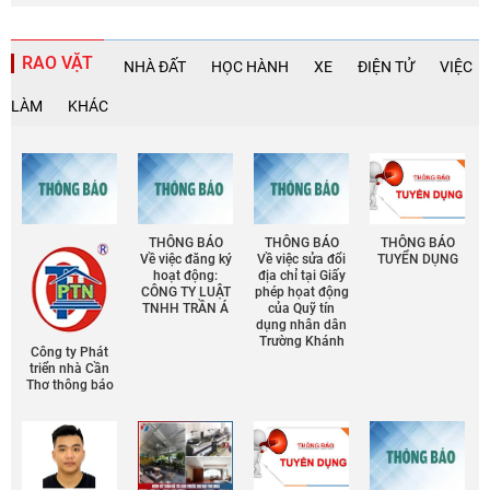
RAO VẶT
NHÀ ĐẤT
HỌC HÀNH
XE
ĐIỆN TỬ
VIỆC
LÀM
KHÁC
THÔNG BÁO
THÔNG BÁO
THÔNG BÁO
Về việc đăng ký
Về việc sửa đổi
TUYỂN DỤNG
hoạt động:
địa chỉ tại Giấy
CÔNG TY LUẬT
phép họat động
TNHH TRẦN Á
của Quỹ tín
dụng nhân dân
Trường Khánh
Công ty Phát
triển nhà Cần
Thơ thông báo