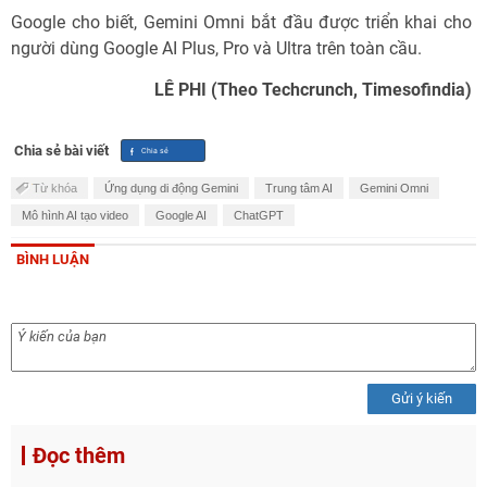
Google cho biết, Gemini Omni bắt đầu được triển khai cho
người dùng Google AI Plus, Pro và Ultra trên toàn cầu.
LÊ PHI (Theo Techcrunch, Timesofindia)
Chia sẻ bài viết
Từ khóa
Ứng dụng di động Gemini
Trung tâm AI
Gemini Omni
Mô hình AI tạo video
Google AI
ChatGPT
BÌNH LUẬN
Gửi ý kiến
Đọc thêm