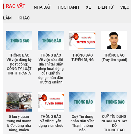
RAO VẶT
NHÀ ĐẤT
HỌC HÀNH
XE
ĐIỆN TỬ
VIỆC
LÀM
KHÁC
THÔNG BÁO
THÔNG BÁO
THÔNG BÁO
THÔNG BÁO
Về việc đăng ký
Về việc sửa đổi
TUYỂN DỤNG
(Truy tìm người)
hoạt động:
địa chỉ tại Giấy
CÔNG TY LUẬT
phép họat động
TNHH TRẦN Á
của Quỹ tín
dụng nhân dân
Trường Khánh
5 lưu ý quan
THÔNG BÁO
Quỹ Tín dụng
QUỸ TÍN DỤNG
trọng khi thanh
Về việc tuyển
nhân dân Vĩnh
NHÂN DÂN TÂY
lý đồ dùng nhà
dụng viên chức
Thạnh thông
ĐÔ
hàng, khách
báo
THÔNG BÁO