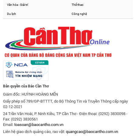
Văn hóa - Giải trí
Thể thao
Du lịch
Công nghệ
Bản quyền của Báo Cần Thơ
Giám đốc: HUỲNH HOÀNG MẾN
Giấy phép số 789/GP-BTTTT, do Bộ Thông Tin và Truyền Thông cấp ngày
02-12-2021
24 Trần Văn Hoài, P. Ninh Kiều, TP Cần Thơ - Điện thoại: (0292) 3830098 -
Fax: (0292) 3830561
Email:
toasoan@baocantho.com.vn
Liên hệ giao dịch quảng cáo, rao vặt:
quangcao@baocantho.com.vn