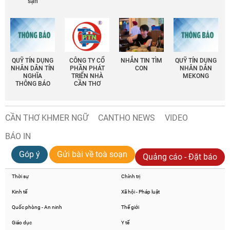
sạn
QUỸ TÍN DỤNG
CÔNG TY CỔ
NHẮN TIN TÌM
QUỸ TÍN DỤNG
NHÂN DÂN TÍN
PHẦN PHÁT
CON
NHÂN DÂN
NGHĨA
TRIỂN NHÀ
MEKONG
THÔNG BÁO
CẦN THƠ
CẦN THƠ KHMER NGỮ
CANTHO NEWS
VIDEO
BÁO IN
Góp ý
Gửi bài về toà soạn
Quảng cáo - Đặt báo
Thời sự
Chính trị
Kinh tế
Xã hội - Pháp luật
Quốc phòng - An ninh
Thế giới
Giáo dục
Y tế