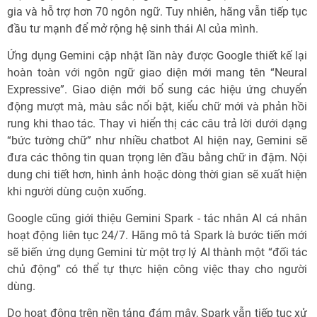
gia và hỗ trợ hơn 70 ngôn ngữ. Tuy nhiên, hãng vẫn tiếp tục
đầu tư mạnh để mở rộng hệ sinh thái AI của mình.
Ứng dụng Gemini cập nhật lần này được Google thiết kế lại
hoàn toàn với ngôn ngữ giao diện mới mang tên “Neural
Expressive”. Giao diện mới bổ sung các hiệu ứng chuyển
động mượt mà, màu sắc nổi bật, kiểu chữ mới và phản hồi
rung khi thao tác. Thay vì hiển thị các câu trả lời dưới dạng
“bức tường chữ” như nhiều chatbot AI hiện nay, Gemini sẽ
đưa các thông tin quan trọng lên đầu bằng chữ in đậm. Nội
dung chi tiết hơn, hình ảnh hoặc dòng thời gian sẽ xuất hiện
khi người dùng cuộn xuống.
Google cũng giới thiệu Gemini Spark - tác nhân AI cá nhân
hoạt động liên tục 24/7. Hãng mô tả Spark là bước tiến mới
sẽ biến ứng dụng Gemini từ một trợ lý AI thành một “đối tác
chủ động” có thể tự thực hiện công việc thay cho người
dùng.
Do hoạt động trên nền tảng đám mây, Spark vẫn tiếp tục xử