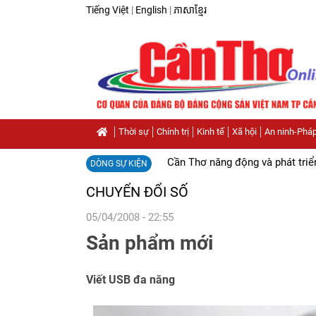
Tiếng Việt
|
English
|
ភាសាខ្មែរ
Thời sự
Chính trị
Kinh tế
Xã hội
An ninh-Pháp
Cần Thơ năng động và phát triể
DÒNG SỰ KIỆN
CHUYỂN ĐỔI SỐ
05/04/2008 - 22:55
Sản phẩm mới
Viết USB đa năng