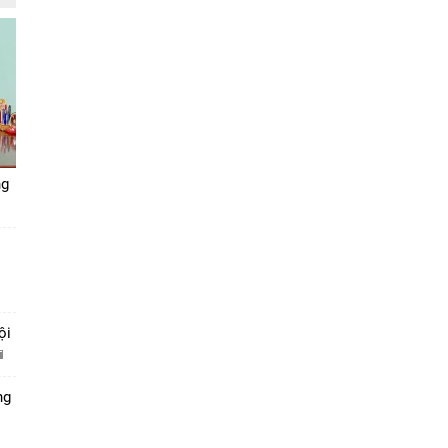
ng
ội
ng