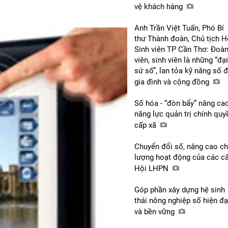
vệ khách hàng
Anh Trần Việt Tuấn, Phó Bí
thư Thành đoàn, Chủ tịch H
Sinh viên TP Cần Thơ: Đoà
viên, sinh viên là những “đại
sứ số”, lan tỏa kỹ năng số 
gia đình và cộng đồng
Số hóa - “đòn bẩy” nâng ca
năng lực quản trị chính quy
cấp xã
Chuyển đổi số, nâng cao ch
lượng hoạt động của các c
Hội LHPN
Góp phần xây dựng hệ sinh
thái nông nghiệp số hiện đạ
và bền vững