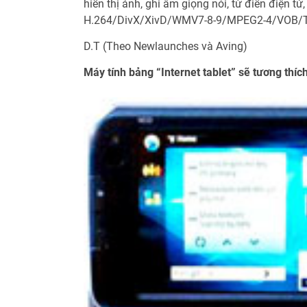
hiển thị ảnh, ghi âm giọng nói, từ điển điện tử
H.264/DivX/XivD/WMV7-8-9/MPEG2-4/VOB/
D.T (Theo Newlaunches và Aving)
Máy tính bảng “Internet tablet” sẽ tương thí