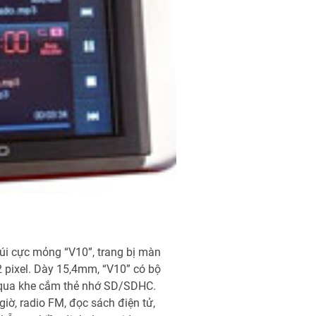
úi cực mỏng “V10”, trang bị màn
 pixel. Dày 15,4mm, “V10” có bộ
qua khe cắm thẻ nhớ SD/SDHC.
iờ, radio FM, đọc sách điện tử,