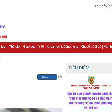
Thứ bảy, n
 luật
Thế giới
Giáo dục
Y tế
Khoa học & Công nghệ
Chuyển đổi số
Văn hó
n
TIÊU ĐIỂM