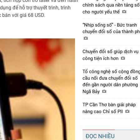
, tích hợp con trỏ laser và đèn flash
chính sách qua nền tảng số
ụng để hỗ trợ thuyết trình, trình
cho người yếu thế
c bán với giá 68 USD.
“Nhịp sống số” - Bức tranh
chuyển đổi số của thành p
Chuyển đổi số giúp dịch vụ
công tiện ích hơn
Tổ công nghệ số cộng đồng
cầu nối đưa chuyển đổi số
đến gần người dân phường
Ngã Bảy
TP Cần Thơ bàn giải pháp
nâng cao Chỉ số PII
ĐỌC NHIỀU