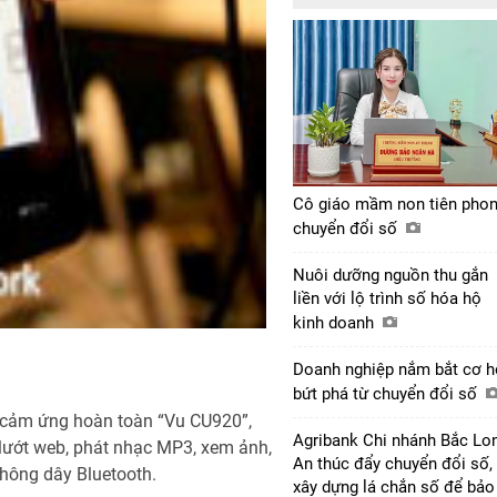
Cô giáo mầm non tiên pho
chuyển đổi số
Nuôi dưỡng nguồn thu gắn
liền với lộ trình số hóa hộ
kinh doanh
Doanh nghiệp nắm bắt cơ h
bứt phá từ chuyển đổi số
h cảm ứng hoàn toàn “Vu CU920”,
Agribank Chi nhánh Bắc Lo
 lướt web, phát nhạc MP3, xem ảnh,
An thúc đẩy chuyển đổi số,
không dây Bluetooth.
xây dựng lá chắn số để bảo