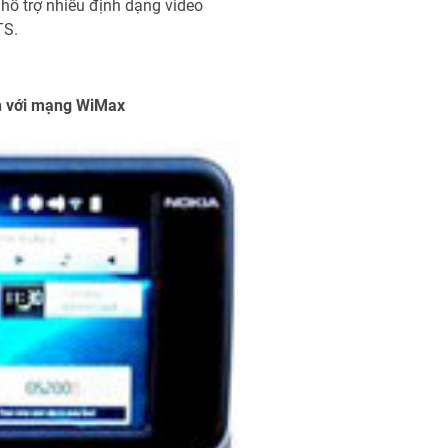
, hỗ trợ nhiều định dạng video
TS.
ch với mạng WiMax