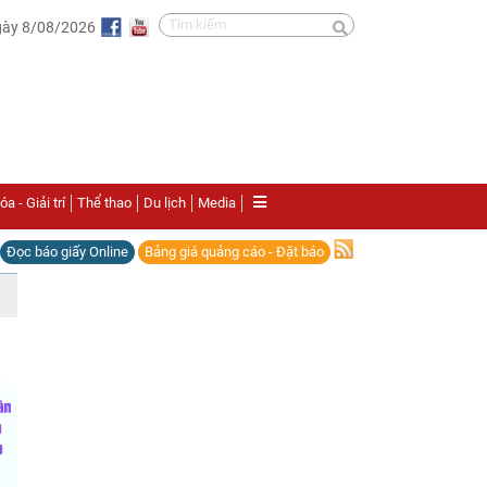
gày 8/08/2026
a - Giải trí
Thể thao
Du lịch
Media
Đọc báo giấy Online
Bảng giá quảng cáo - Đặt báo