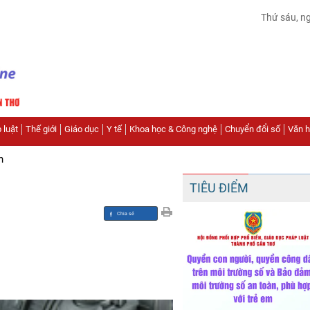
Thứ sáu, n
 luật
Thế giới
Giáo dục
Y tế
Khoa học & Công nghệ
Chuyển đổi số
Văn hó
n
TIÊU ĐIỂM