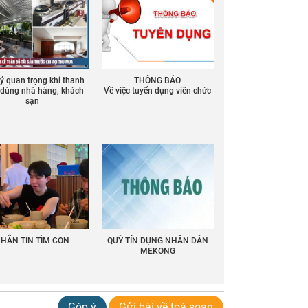
 ý quan trọng khi thanh
THÔNG BÁO
ồ dùng nhà hàng, khách
Về việc tuyển dụng viên chức
sạn
HẮN TIN TÌM CON
QUỸ TÍN DỤNG NHÂN DÂN
MEKONG
Góp ý
Gửi bài về toà soạn