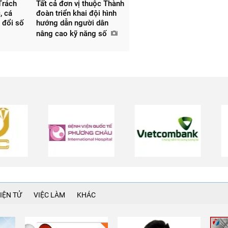
Trách
Tất cả đơn vị thuộc Thành
, cá
đoàn triển khai đội hình
 đổi số
hướng dẫn người dân
nâng cao kỹ năng số
IỆN TỬ
VIỆC LÀM
KHÁC