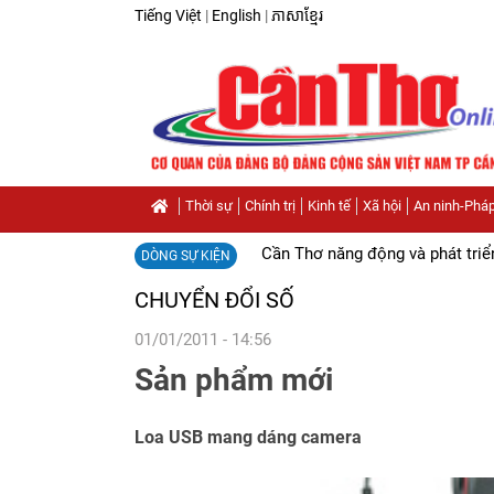
Tiếng Việt
|
English
|
ភាសាខ្មែរ
Thời sự
Chính trị
Kinh tế
Xã hội
An ninh-Pháp
Cần Thơ năng động và phát triể
DÒNG SỰ KIỆN
CHUYỂN ĐỔI SỐ
01/01/2011 - 14:56
Sản phẩm mới
Loa USB mang dáng camera