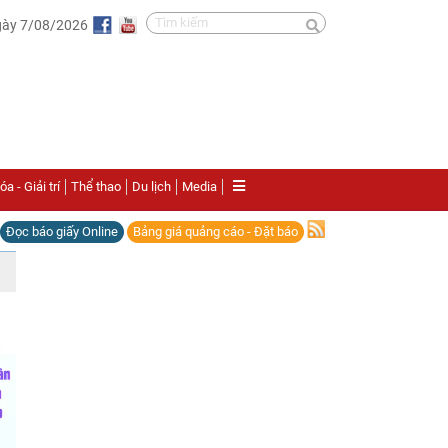
gày 7/08/2026
a - Giải trí
Thể thao
Du lịch
Media
Đọc báo giấy Online
Bảng giá quảng cáo - Đặt báo