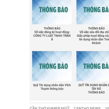
THÔNG BÁO
THÔNG BÁO
Về việc đăng ký hoạt động:
Về việc sửa đổi địa chỉ
CÔNG TY LUẬT TNHH TRẦN
Giấy phép họat động củ
Á
tín dụng nhân dân Tr
Khánh
Chia sẻ
Facebook
Quỹ Tín dụng nhân dân Vĩnh
QUỸ TÍN DỤNG NHÂN
Thạnh thông báo
TÂY ĐÔ
THÔNG BÁO
CẦN THƠ KHMER NGỮ
CANTHO NEWS
V