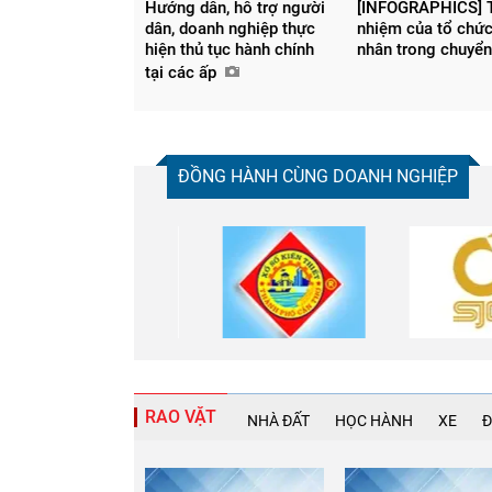
Hướng dẫn, hỗ trợ người
[INFOGRAPHICS] 
dân, doanh nghiệp thực
nhiệm của tổ chức
hiện thủ tục hành chính
nhân trong chuyển
tại các ấp
ĐỒNG HÀNH CÙNG DOANH NGHIỆP
RAO VẶT
NHÀ ĐẤT
HỌC HÀNH
XE
Đ