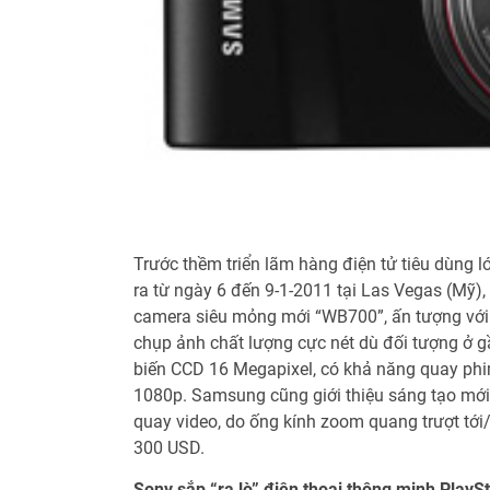
Trước thềm triển lãm hàng điện tử tiêu dùng l
ra từ ngày 6 đến 9-1-2011 tại Las Vegas (Mỹ)
camera siêu mỏng mới “WB700”, ấn tượng vớ
chụp ảnh chất lượng cực nét dù đối tượng ở g
biến CCD 16 Megapixel, có khả năng quay phi
1080p. Samsung cũng giới thiệu sáng tạo mới 
quay video, do ống kính zoom quang trượt tới
300 USD.
Sony sắp “ra lò” điện thoại thông minh PlaySt