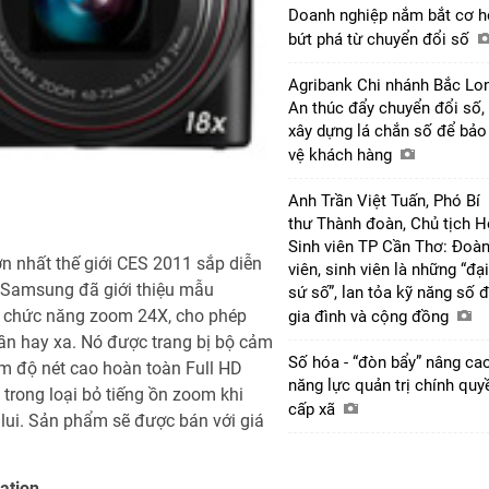
Doanh nghiệp nắm bắt cơ h
bứt phá từ chuyển đổi số
Agribank Chi nhánh Bắc Lo
An thúc đẩy chuyển đổi số,
xây dựng lá chắn số để bảo
vệ khách hàng
Anh Trần Việt Tuấn, Phó Bí
thư Thành đoàn, Chủ tịch H
Sinh viên TP Cần Thơ: Đoà
ớn nhất thế giới CES 2011 sắp diễn
viên, sinh viên là những “đại
, Samsung đã giới thiệu mẫu
sứ số”, lan tỏa kỹ năng số 
i chức năng zoom 24X, cho phép
gia đình và cộng đồng
ần hay xa. Nó được trang bị bộ cảm
Số hóa - “đòn bẩy” nâng ca
m độ nét cao hoàn toàn Full HD
năng lực quản trị chính quy
trong loại bỏ tiếng ồn zoom khi
cấp xã
/lui. Sản phẩm sẽ được bán với giá
ation