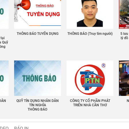
THÔNG BÁO TUYỂN DỤNG
THÔNG BÁO (Truy tìm người)
5 lưu
 tại
lý đ
a Quỹ
ường
 DÂN
QUỸ TÍN DỤNG NHÂN DÂN
CÔNG TY CỔ PHẦN PHÁT
N
TÍN NGHĨA
TRIỂN NHÀ CẦN THƠ
THÔNG BÁO
IDEO
BÁO IN