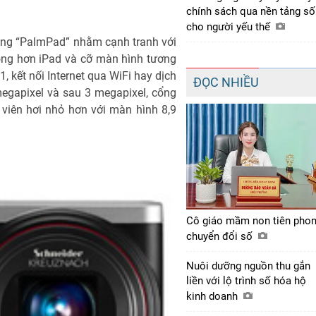
chính sách qua nền tảng số
cho người yếu thế
ảng “PalmPad” nhằm cạnh tranh với
ỏng hơn iPad và cỡ màn hình tương
 kết nối Internet qua WiFi hay dịch
ĐỌC NHIỀU
megapixel và sau 3 megapixel, cổng
viên hơi nhỏ hơn với màn hình 8,9
Cô giáo mầm non tiên pho
chuyển đổi số
Nuôi dưỡng nguồn thu gắn
liền với lộ trình số hóa hộ
kinh doanh