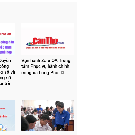
Quyền
Vận hành Zalo OA Trung
 công
tâm Phục vụ hành chính
ng số và
công xã Long Phú
ng số
ới trẻ