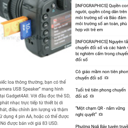
[INFOGRAPHICS] Quyền co
người, quyền công dân trên
môi trường số và Bảo đảm
môi trường số an toàn, phù
hợp với trẻ em
[INFOGRAPHICS] Nguyên t
chuyển đổi số và các hành 
bị nghiêm cấm trong chuyể
đổi số
Cô giáo mầm non tiên pho
chuyển đổi số
ếc loa thông thường, bạn có thể
Camera USB Speaker” mang hình
Tuổi trẻ tiên phong chuyển
i Gadget4All. Với đầu đọc thẻ SD,
đổi số
át nhạc trực tiếp từ thiết bị di
“Một chạm QR - nắm vững
 hát, điều chỉnh âm lượng và thậm
nghị quyết”
 sử dụng 4 pin AA, hoặc có thể được
 Nó được bán với giá 83 USD.
Phường Ngã Bảy tuyên truy