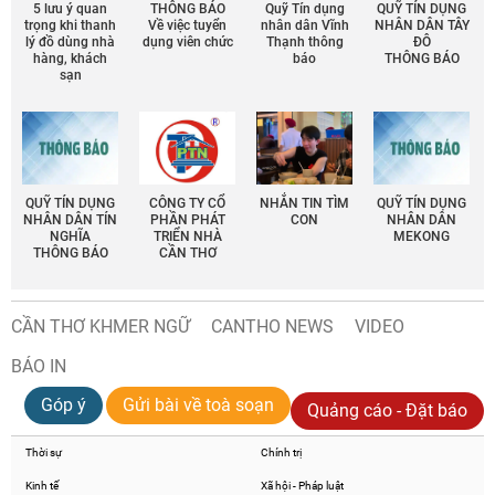
5 lưu ý quan
THÔNG BÁO
Quỹ Tín dụng
QUỸ TÍN DỤNG
trọng khi thanh
Về việc tuyển
nhân dân Vĩnh
NHÂN DÂN TÂY
lý đồ dùng nhà
dụng viên chức
Thạnh thông
ĐÔ
hàng, khách
báo
THÔNG BÁO
sạn
QUỸ TÍN DỤNG
CÔNG TY CỔ
NHẮN TIN TÌM
QUỸ TÍN DỤNG
NHÂN DÂN TÍN
PHẦN PHÁT
CON
NHÂN DÂN
NGHĨA
TRIỂN NHÀ
MEKONG
THÔNG BÁO
CẦN THƠ
CẦN THƠ KHMER NGỮ
CANTHO NEWS
VIDEO
BÁO IN
Góp ý
Gửi bài về toà soạn
Quảng cáo - Đặt báo
Thời sự
Chính trị
Kinh tế
Xã hội - Pháp luật