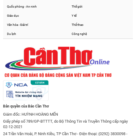
Quốc phòng - An ninh
Thế giới
Giáo dục
Y tế
Văn hóa - Giải trí
Thể thao
Du lịch
Công nghệ
Bản quyền của Báo Cần Thơ
Giám đốc: HUỲNH HOÀNG MẾN
Giấy phép số 789/GP-BTTTT, do Bộ Thông Tin và Truyền Thông cấp ngày
02-12-2021
24 Trần Văn Hoài, P. Ninh Kiều, TP Cần Thơ - Điện thoại: (0292) 3830098 -