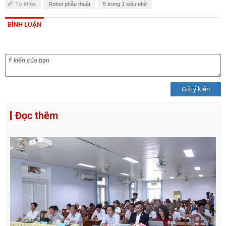
Từ khóa
Robot phẫu thuật
5 trong 1 siêu nhỏ
BÌNH LUẬN
Gửi ý kiến
Đọc thêm