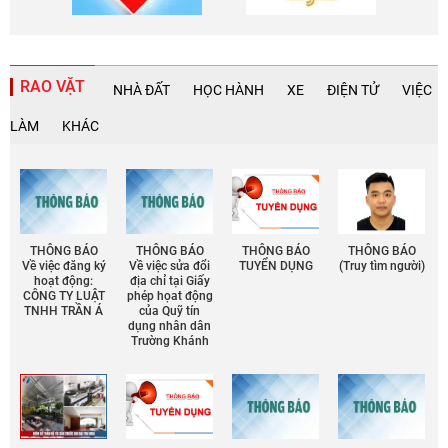
RAO VẶT
NHÀ ĐẤT
HỌC HÀNH
XE
ĐIỆN TỬ
VIỆC
LÀM
KHÁC
THÔNG BÁO
THÔNG BÁO
THÔNG BÁO
THÔNG BÁO
Về việc đăng ký
Về việc sửa đổi
TUYỂN DỤNG
(Truy tìm người)
hoạt động:
địa chỉ tại Giấy
CÔNG TY LUẬT
phép họat động
TNHH TRẦN Á
của Quỹ tín
dụng nhân dân
Trường Khánh