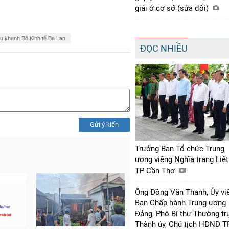
giải ở cơ sở (sửa đổi)
vụ khanh Bộ Kinh tế Ba Lan
ĐỌC NHIỀU
Gửi ý kiến
Trưởng Ban Tổ chức Trung
ương viếng Nghĩa trang Liệt
TP Cần Thơ
Ông Đồng Văn Thanh, Ủy vi
Ban Chấp hành Trung ương
Đảng, Phó Bí thư Thường tr
Thành ủy, Chủ tịch HĐND T