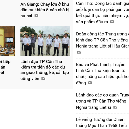
Cần Thơ: Công tác đánh giá
An Giang: Cháy lớn ở khu
xếp loại cán bộ phải gắn vớ
dân cư khiến 5 căn nhà bị
kết quả thực hiện nhiệm vụ,
hư hại
sản phẩm đầu ra
Đoàn công tác Trung ương 
lãnh đạo TP Cần Thơ viếng
Nghĩa trang Liệt sĩ Hậu Gi
i tiếp
Lãnh đạo TP Cần Thơ
Báo và Phát thanh, Truyền
 án
kiểm tra tiến độ các dự
hình Cần Thơ kiện toàn tổ
yết
án giao thông, kè, cải tạo
chức, nâng cao hiệu quả ho
công viên
động
Lãnh đạo các cơ quan Trun
ương và TP Cần Thơ viếng
Nghĩa trang Liệt sĩ
Lễ viếng Tượng đài Chiến
thắng Mậu Thân 1968 Tiểu