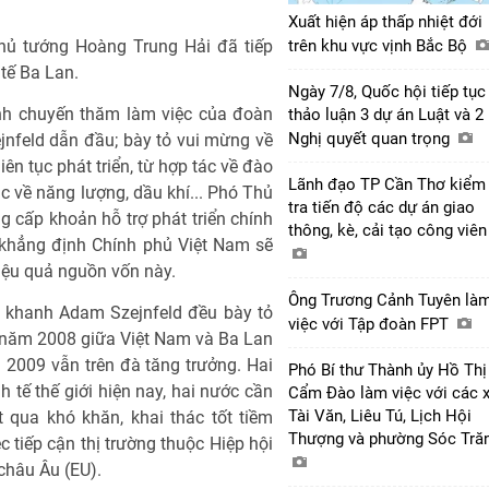
Xuất hiện áp thấp nhiệt đới
Thủ tướng Hoàng Trung Hải đã tiếp
trên khu vực vịnh Bắc Bộ
tế Ba Lan.
Ngày 7/8, Quốc hội tiếp tục
h chuyến thăm làm việc của đoàn
thảo luận 3 dự án Luật và 2
Nghị quyết quan trọng
nfeld dẫn đầu; bày tỏ vui mừng về
ên tục phát triển, từ hợp tác về đào
Lãnh đạo TP Cần Thơ kiểm
c về năng lượng, dầu khí... Phó Thủ
tra tiến độ các dự án giao
 cấp khoản hỗ trợ phát triển chính
thông, kè, cải tạo công viê
 khẳng định Chính phủ Việt Nam sẽ
hiệu quả nguồn vốn này.
Ông Trương Cảnh Tuyên là
 khanh Adam Szejnfeld đều bày tỏ
việc với Tập đoàn FPT
 năm 2008 giữa Việt Nam và Ba Lan
 2009 vẫn trên đà tăng trưởng. Hai
Phó Bí thư Thành ủy Hồ Thị
nh tế thế giới hiện nay, hai nước cần
Cẩm Đào làm việc với các 
Tài Văn, Liêu Tú, Lịch Hội
 qua khó khăn, khai thác tốt tiềm
Thượng và phường Sóc Tră
ệc tiếp cận thị trường thuộc Hiệp hội
hâu Âu (EU).