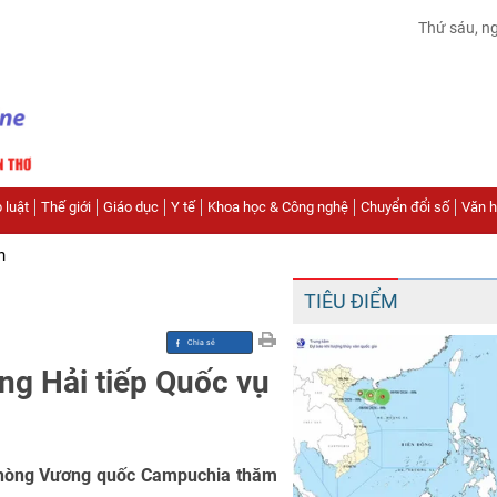
Thứ sáu, n
 luật
Thế giới
Giáo dục
Y tế
Khoa học & Công nghệ
Chuyển đổi số
Văn hó
n
TIÊU ĐIỂM
g Hải tiếp Quốc vụ
phòng Vương quốc Campuchia thăm