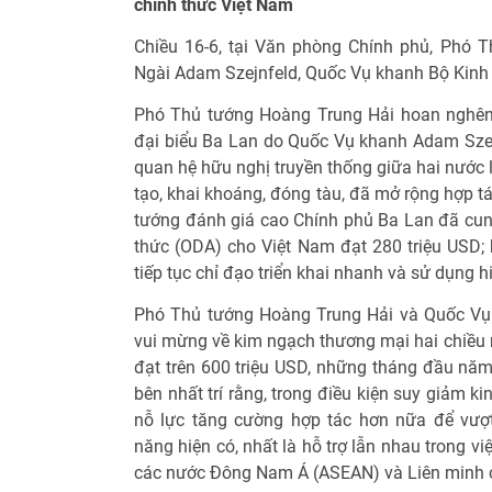
chính thức Việt Nam
Chiều 16-6, tại Văn phòng Chính phủ, Phó 
Ngài Adam Szejnfeld, Quốc Vụ khanh Bộ Kinh 
Phó Thủ tướng Hoàng Trung Hải hoan nghên
đại biểu Ba Lan do Quốc Vụ khanh Adam Szej
quan hệ hữu nghị truyền thống giữa hai nước li
tạo, khai khoáng, đóng tàu, đã mở rộng hợp tá
tướng đánh giá cao Chính phủ Ba Lan đã cung
thức (ODA) cho Việt Nam đạt 280 triệu USD;
tiếp tục chỉ đạo triển khai nhanh và sử dụng 
Phó Thủ tướng Hoàng Trung Hải và Quốc Vụ
vui mừng về kim ngạch thương mại hai chiều
đạt trên 600 triệu USD, những tháng đầu năm
bên nhất trí rằng, trong điều kiện suy giảm ki
nỗ lực tăng cường hợp tác hơn nữa để vượt
năng hiện có, nhất là hỗ trợ lẫn nhau trong vi
các nước Đông Nam Á (ASEAN) và Liên minh c