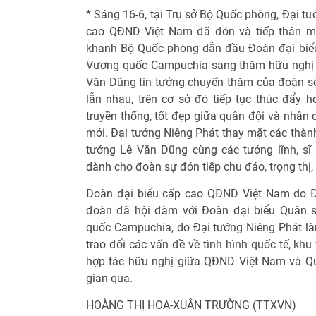
* Sáng 16-6, tại Trụ sở Bộ Quốc phòng, Đại t
cao QĐND Việt Nam đã đón và tiếp thân mậ
khanh Bộ Quốc phòng dẫn đầu Đoàn đại biể
Vương quốc Campuchia sang thăm hữu nghị c
Văn Dũng tin tưởng chuyến thăm của đoàn sẽ
lẫn nhau, trên cơ sở đó tiếp tục thúc đẩy
truyền thống, tốt đẹp giữa quân đội và nhân 
mới. Đại tướng Niêng Phát thay mặt các thàn
tướng Lê Văn Dũng cùng các tướng lĩnh, s
dành cho đoàn sự đón tiếp chu đáo, trọng thị,
Đoàn đại biểu cấp cao QĐND Việt Nam do Đ
đoàn đã hội đàm với Đoàn đại biểu Quân 
quốc Campuchia, do Đại tướng Niêng Phát l
trao đổi các vấn đề về tình hình quốc tế, kh
hợp tác hữu nghị giữa QĐND Việt Nam và Q
gian qua.
HOÀNG THỊ HOA-XUÂN TRƯỜNG (TTXVN)