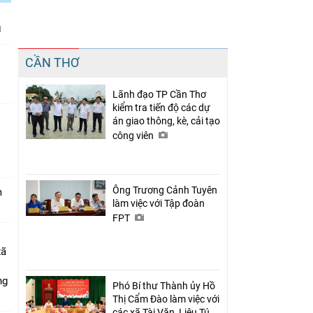
Chia sẻ
CẦN THƠ
Facebook
Lãnh đạo TP Cần Thơ
kiểm tra tiến độ các dự
án giao thông, kè, cải tạo
công viên
n
Ông Trương Cảnh Tuyên
m
làm việc với Tập đoàn
FPT
xã
ng
Phó Bí thư Thành ủy Hồ
Thị Cẩm Đào làm việc với
các xã Tài Văn, Liêu Tú,