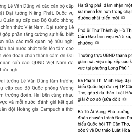
Hạ tầng phải đảm nhận mộ
ướng Lê Văn Dũng và các cán bộ cấp
sứ mệnh lớn hơn trong chặ
t Đại tướng Niêng Phát, Quốc vụ
đường phát triển mới
u Quân sự cấp cao Bộ Quốc phòng
hính thức Việt Nam. Đại tướng Lê
Phó Bí Thư Thành ủy Hồ Th
 góp phần tăng cường sự hiểu biết
Cẩm Đào làm việc với 5 xã,
 hơn nữa các mối quan hệ hữu nghị
phường
dân hai nước phát triển lên tầm cao
h viên đoàn chân thành cám ơn Đại
Thường trực UBND thành p
giám sát việc sắp xếp các 
ĩ quan cấp cao QĐND Việt Nam đã
vực tại phường Long Phú 1
 hữu nghị.
Bà Phạm Thị Minh Huệ, đại
ại tướng Lê Văn Dũng làm trưởng
biểu Quốc hội đơn vị TP Cầ
sự cấp cao Bộ Quốc phòng Vương
Thơ, góp ý dự thảo Luật Hò
àm trưởng đoàn. Hai bên cùng nhau
giải ở cơ sở (sửa đổi)
u vực và mỗi nước; đánh giá kết quả
uân đội Hoàng gia Campuchia thời
Bà Tô Ái Vang, Phó trưởng
đoàn chuyên trách Đoàn Đạ
biểu Quốc hội TP Cần Thơ,
góp ý về Dự thảo Luật Hòa