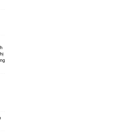
ộ
nh
hị
ọng
m