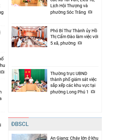
t
Lịch Hội Thượng và
ng
phường Sóc Trăng
Phó Bí Thư Thành ủy Hồ
ị
Thị Cẩm Đào làm việc với
5 xã, phường
hố
khu
Thường trực UBND
thành phố giám sát việc
sắp xếp các khu vực tại
n
phường Long Phú 1
a
ĐBSCL
i
An Giang: Cháy lớn ở khu