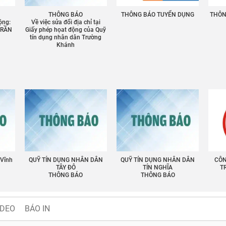
THÔNG BÁO
THÔNG BÁO TUYỂN DỤNG
THÔNG
ộng:
Về việc sửa đổi địa chỉ tại
TRẦN
Giấy phép họat động của Quỹ
tín dụng nhân dân Trường
Khánh
 Vĩnh
QUỸ TÍN DỤNG NHÂN DÂN
QUỸ TÍN DỤNG NHÂN DÂN
CÔN
TÂY ĐÔ
TÍN NGHĨA
T
THÔNG BÁO
THÔNG BÁO
IDEO
BÁO IN