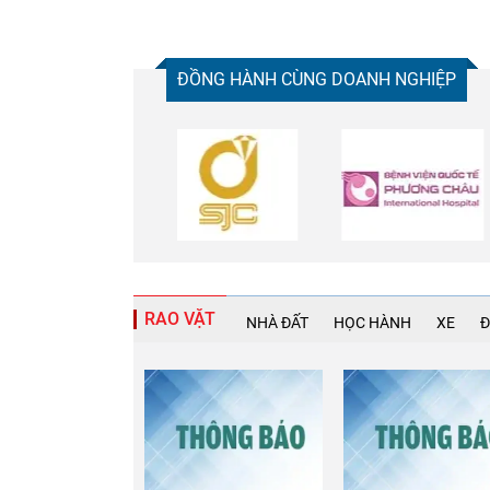
ĐỒNG HÀNH CÙNG DOANH NGHIỆP
RAO VẶT
NHÀ ĐẤT
HỌC HÀNH
XE
Đ