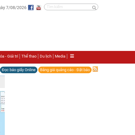
gày 7/08/2026
a - Giải trí
Thể thao
Du lịch
Media
Đọc báo giấy Online
Bảng giá quảng cáo - Đặt báo