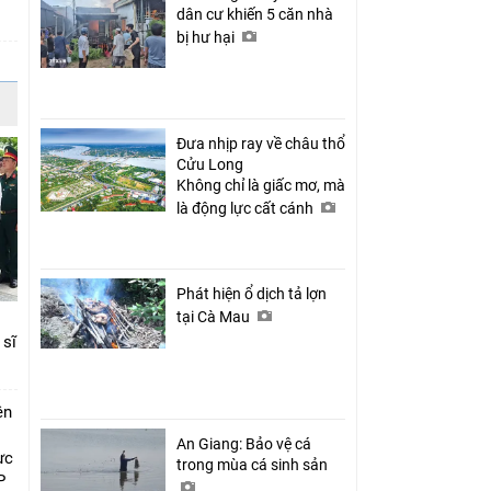
dân cư khiến 5 căn nhà
bị hư hại
Đưa nhịp ray về châu thổ
Cửu Long
Không chỉ là giấc mơ, mà
là động lực cất cánh
Phát hiện ổ dịch tả lợn
tại Cà Mau
 sĩ
ên
An Giang: Bảo vệ cá
ực
trong mùa cá sinh sản
P