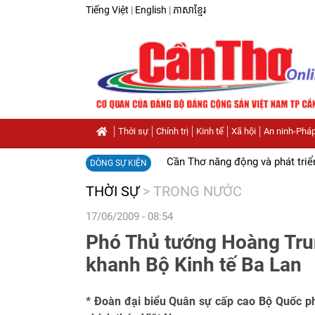
Tiếng Việt
|
English
|
ភាសាខ្មែរ
Thời sự
Chính trị
Kinh tế
Xã hội
An ninh-Pháp
Cần Thơ năng động và phát triể
DÒNG SỰ KIỆN
THỜI SỰ
>
TRONG NƯỚC
17/06/2009 - 08:54
Phó Thủ tướng Hoàng Trun
khanh Bộ Kinh tế Ba Lan
* Đoàn đại biểu Quân sự cấp cao Bộ Quốc 