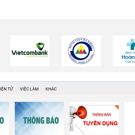
IỆN TỬ
VIỆC LÀM
KHÁC