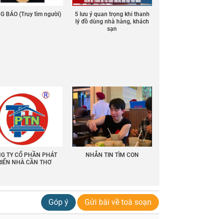
 BÁO (Truy tìm người)
5 lưu ý quan trọng khi thanh
lý đồ dùng nhà hàng, khách
sạn
G TY CỔ PHẦN PHÁT
NHẮN TIN TÌM CON
RIỂN NHÀ CẦN THƠ
Góp ý
Gửi bài về toà soạn