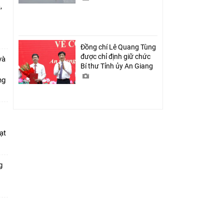
,
i
Đồng chí Lê Quang Tùng
được chỉ định giữ chức
và
Bí thư Tỉnh ủy An Giang
ang
ạt
g