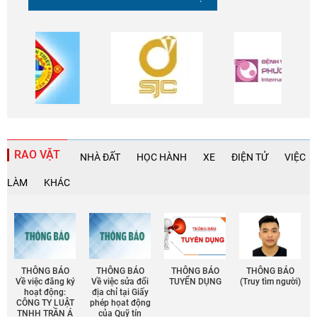
RAO VẶT
NHÀ ĐẤT
HỌC HÀNH
XE
ĐIỆN TỬ
VIỆC
LÀM
KHÁC
THÔNG BÁO
THÔNG BÁO
THÔNG BÁO
THÔNG BÁO
Về việc đăng ký
Về việc sửa đổi
TUYỂN DỤNG
(Truy tìm người)
hoạt động:
địa chỉ tại Giấy
CÔNG TY LUẬT
phép họat động
TNHH TRẦN Á
của Quỹ tín