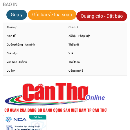
BÁO IN
Góp ý
Gửi bài về toà soạn
Quảng cáo - Đặt báo
Thời sự
Chính trị
Kinh tế
Xã hội - Pháp luật
Quốc phòng - An ninh
Thế giới
Giáo dục
Y tế
Văn hóa - Giải trí
Thể thao
Du lịch
Công nghệ