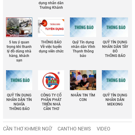
dụng nhân dân
Trường Khánh
5 lưu ý quan
THÔNG BÁO
Quỹ Tín dụng
QUỸ TÍN DỤNG
trọng khi thanh
Về việc tuyển
nhân dân Vĩnh
NHÂN DÂN TÂY
lý đồ dùng nhà
dụng viên chức
Thạnh thông
ĐÔ
hàng, khách
báo
THÔNG BÁO
sạn
QUỸ TÍN DỤNG
CÔNG TY CỔ
NHẮN TIN TÌM
QUỸ TÍN DỤNG
NHÂN DÂN TÍN
PHẦN PHÁT
CON
NHÂN DÂN
NGHĨA
TRIỂN NHÀ
MEKONG
THÔNG BÁO
CẦN THƠ
CẦN THƠ KHMER NGỮ
CANTHO NEWS
VIDEO