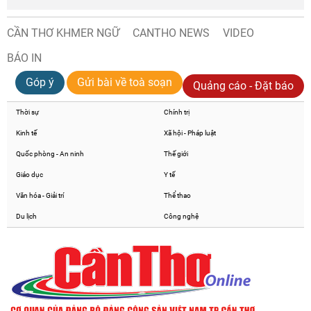
CẦN THƠ KHMER NGỮ
CANTHO NEWS
VIDEO
BÁO IN
Góp ý
Gửi bài về toà soạn
Quảng cáo - Đặt báo
Thời sự
Chính trị
Kinh tế
Xã hội - Pháp luật
Quốc phòng - An ninh
Thế giới
Giáo dục
Y tế
Văn hóa - Giải trí
Thể thao
Du lịch
Công nghệ