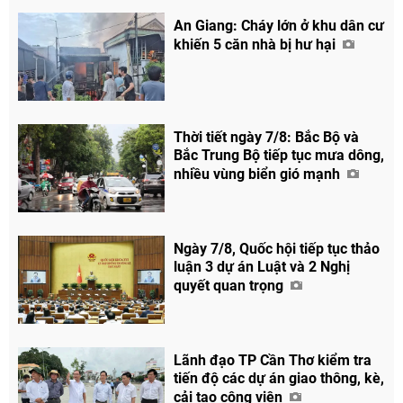
An Giang: Cháy lớn ở khu dân cư
khiến 5 căn nhà bị hư hại
Thời tiết ngày 7/8: Bắc Bộ và
Bắc Trung Bộ tiếp tục mưa dông,
nhiều vùng biển gió mạnh
Ngày 7/8, Quốc hội tiếp tục thảo
luận 3 dự án Luật và 2 Nghị
quyết quan trọng
Lãnh đạo TP Cần Thơ kiểm tra
tiến độ các dự án giao thông, kè,
cải tạo công viên