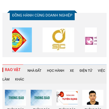
ĐỒNG HÀNH CÙNG DOANH NGHIỆP
RAO VẶT
NHÀ ĐẤT
HỌC HÀNH
XE
ĐIỆN TỬ
VIỆC
LÀM
KHÁC