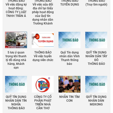
THÔNG BÁO
THÔNG BÁO
THÔNG BÁO
THÔNG BÁO
Về việc đăng ký
Về việc sửa đổi
TUYỂN DỤNG
(Truy tìm người)
hoạt động:
địa chỉ tại Giấy
CÔNG TY LUẬT
phép họat động
TNHH TRẦN Á
của Quỹ tín
dụng nhân dân
Trường Khánh
5 lưu ý quan
THÔNG BÁO
Quỹ Tín dụng
QUỸ TÍN DỤNG
trọng khi thanh
Về việc tuyển
nhân dân Vĩnh
NHÂN DÂN TÂY
lý đồ dùng nhà
dụng viên chức
Thạnh thông
ĐÔ
hàng, khách
báo
THÔNG BÁO
sạn
QUỸ TÍN DỤNG
CÔNG TY CỔ
NHẮN TIN TÌM
QUỸ TÍN DỤNG
NHÂN DÂN TÍN
PHẦN PHÁT
CON
NHÂN DÂN
NGHĨA
TRIỂN NHÀ
MEKONG
THÔNG BÁO
CẦN THƠ