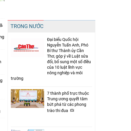
Chia sẻ
g,
TRONG NƯỚC
Facebook
ứng
Đại biểu Quốc hội
Nguyễn Tuấn Anh, Phó
Bí thư Thành ủy Cần
Thơ, góp ý về Luật sửa
n
đổi, bổ sung một số điều
của 10 luật lĩnh vực
nông nghiệp và môi
trường
ng
7 thành phố trực thuộc
Trung ương quyết tâm
bứt phá từ các phong
trào thi đua