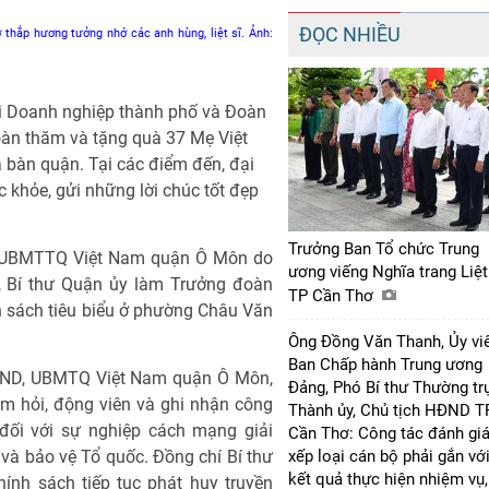
ĐỌC NHIỀU
hắp hương tưởng nhớ các anh hùng, liệt sĩ. Ảnh:
i Doanh nghiệp thành phố và Đoàn
Đoàn thăm và tặng quà 37 Mẹ Việt
 bàn quận. Tại các điểm đến, đại
c khỏe, gửi những lời chúc tốt đẹp
Trưởng Ban Tổ chức Trung
, UBMTTQ Việt Nam quận Ô Môn do
ương viếng Nghĩa trang Liệt
, Bí thư Quận ủy làm Trưởng đoàn
TP Cần Thơ
h sách tiêu biểu ở phường Châu Văn
Ông Đồng Văn Thanh, Ủy vi
Ban Chấp hành Trung ương
UBND, UBMTQ Việt Nam quận Ô Môn,
Đảng, Phó Bí thư Thường tr
m hỏi, động viên và ghi nhận công
Thành ủy, Chủ tịch HĐND T
đối với sự nghiệp cách mạng giải
Cần Thơ: Công tác đánh giá
và bảo vệ Tổ quốc. Đồng chí Bí thư
xếp loại cán bộ phải gắn vớ
kết quả thực hiện nhiệm vụ,
nh sách tiếp tục phát huy truyền