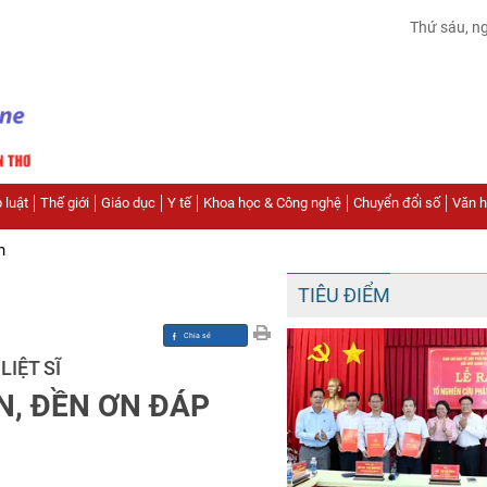
Thứ sáu, n
 luật
Thế giới
Giáo dục
Y tế
Khoa học & Công nghệ
Chuyển đổi số
Văn hó
n
TIÊU ĐIỂM
LIỆT SĨ
N, ĐỀN ƠN ĐÁP