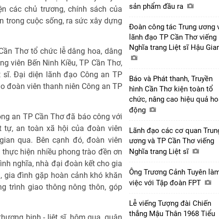
sản phẩm đầu ra
n các chủ trương, chính sách của
n trong cuộc sống, ra sức xây dựng
Đoàn công tác Trung ương 
lãnh đạo TP Cần Thơ viếng
Nghĩa trang Liệt sĩ Hậu Gi
Cần Thơ tổ chức lễ dâng hoa, dâng
ng viên Bến Ninh Kiều, TP Cần Thơ,
 sĩ. Đại diện lãnh đạo Công an TP
Báo và Phát thanh, Truyền
o đoàn viên thanh niên Công an TP
hình Cần Thơ kiện toàn tổ
chức, nâng cao hiệu quả ho
động
ông an TP Cần Thơ đã báo công với
t tự, an toàn xã hội của đoàn viên
Lãnh đạo các cơ quan Trun
gian qua. Bên cạnh đó, đoàn viên
ương và TP Cần Thơ viếng
thực hiện nhiều phong trào đền ơn
Nghĩa trang Liệt sĩ
nh nghĩa, nhà đại đoàn kết cho gia
Ông Trương Cảnh Tuyên là
, gia đình gặp hoàn cảnh khó khăn
việc với Tập đoàn FPT
g trình giao thông nông thôn, góp
Lễ viếng Tượng đài Chiến
thắng Mậu Thân 1968 Tiểu
ương binh - liệt sĩ, hôm qua, quận