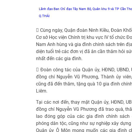
Lãnh đạo Ban Chỉ đạo Tây Nam Bộ, Quân khu 9 và TP Cần Thơ t
Q.THÁI
 Cùng ngày, Quận đoàn Ninh Kiều, Đoàn Khố
Cơ sở Học viện Chính trị khu vực IV tổ chức 
Nam Anh hùng và gia đình chính sách trên địa
diện tuổi trẻ các đơn vị đã ân cần thăm hỏi sứ
nhất đến các gia đình.
 Đoàn công tác của Quận ủy, HĐND, UBND
đồng chí Nguyễn Vũ Phương, Thành ủy viên
cũng đã đến thăm, tặng quà 10 gia đình chín
Liêm.
Tại các nơi đến, thay mặt Quận ủy, HĐND, 
đồng chí Nguyễn Vũ Phương đã trao quà, thă
lao đóng góp của các gia đình chính sách 
phóng dân tộc, cũng như sự nghiệp xây dựng 
Quận ủy Ô Môn mong muốn các gia đình chí