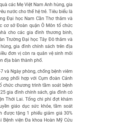
 quà các Mẹ Việt Nam Anh hùng, gia
u nước cho thế hệ trẻ. Tiêu biểu là
ng Đại học Nam Cần Thơ thăm và
các cơ sở Đoàn quận Ô Môn tổ chức
nhà cho các gia đình thương binh,
oàn Trường Đại học Tây Đô thăm và
ùng, gia đình chính sách trên địa
iều đơn vị còn ra quân vệ sinh môi
rên địa bàn thành phố.
7-7 và Ngày phòng, chống bệnh viêm
Long phối hợp với Cụm đoàn Cảnh
ổ chức chương trình tầm soát bệnh
25 gia đình chính sách, gia đình có
n Thới Lai. Tổng chi phí đợt khám
ruyền giáo dục sức khỏe, tầm soát
nh được tặng 1 phiếu giảm giá 30%
tại Bệnh viện Đa khoa Hoàn Mỹ Cửu