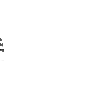
ộ
nh
hị
ọng