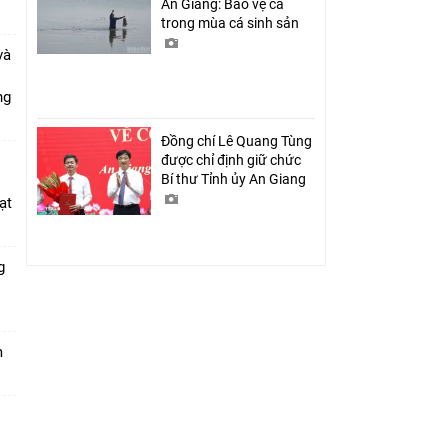
An Giang: Bảo vệ cá
trong mùa cá sinh sản
và
ang
Đồng chí Lê Quang Tùng
được chỉ định giữ chức
Bí thư Tỉnh ủy An Giang
ạt
g
m