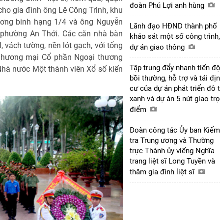
đoàn Phú Lợi anh hùng
cho gia đình ông Lê Công Trình, khu
ương binh hạng 1/4 và ông Nguyễn
Lãnh đạo HĐND thành phố
, phường An Thới. Các căn nhà bàn
khảo sát một số công trình,
l, vách tường, nền lót gạch, với tổng
dự án giao thông
 Thương mại Cổ phần Ngoại thương
Tập trung đẩy nhanh tiến đ
hà nước Một thành viên Xổ số kiến
bồi thường, hỗ trợ và tái đị
cư của dự án phát triển đô t
xanh và dự án 5 nút giao tr
điểm
Đoàn công tác Ủy ban Kiểm
tra Trung ương và Thường
trực Thành ủy viếng Nghĩa
trang liệt sĩ Long Tuyền và
thăm gia đình liệt sĩ