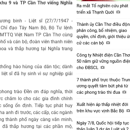
khu 9 và TP Cần Thơ viếng Nghĩa
Ra mắt Tổ nghiên cứu phát
triển xã Thạnh Quới
ng binh - Liệt sĩ (27/7/1947 -
Thành ủy Cần Thơ điều độn
 Chỉ đạo Tây Nam Bộ, Bộ Tư lệnh
phân công, bổ nhiệm, giao
n MTTQ Việt Nam TP Cần Thơ cùng
quyền, chỉ định, giới thiệu 
phố và cán bộ, đoàn viên thanh niên
cử các cán bộ
hoa và thắp hương tại Nghĩa trang
Công ty Nhiệt điện Cần Thơ
50 năm giữ vững nguồn điệ
n thống hào hùng của dân tộc; dành
cho ĐBSCL
ệt sĩ đã hy sinh vì sự nghiệp giải
7 thành phố trực thuộc Tru
ương quyết tâm bứt phá từ
hong trào Đền ơn đáp nghĩa, thời
các phong trào thi đua
c chăm lo cho các gia đình chính
Xuất hiện áp thấp nhiệt đới
 sống ổn định. Tiếp tục phát huy
trên khu vực vịnh Bắc Bộ
ha anh đi trước, các cấp, các ngành
ựng thành phố ngày càng văn minh,
Ngày 7/8, Quốc hội tiếp tục
ểu đã thắp hương tại các phần mộ,
thảo luận 3 dự án Luật và 2