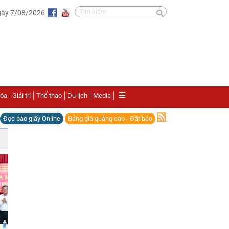
gày 7/08/2026
a - Giải trí
Thể thao
Du lịch
Media
Đọc báo giấy Online
Bảng giá quảng cáo - Đặt báo