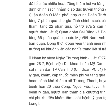
đã tổ chức nhiều hoạt động thăm hỏi và tặng
đình chính sách nhằm giáo dục truyền thống yê
Quận đoàn Ô Môn phối hợp cùng Đoàn Trườ
tặng 7 phần quà cho gia đình chính sách; 
thăm, tặng 22 phần quà, hỗ trợ sửa 2 căn 
người thân liệt sĩ; Quận đoàn Cái Răng và Đ
tặng 65 phần quà cho các Mẹ Việt Nam Anh h
bàn quận. Đồng thời, đoàn viên thanh niên nh
trường tại khuôn viên các nghĩa trang liệt sĩ t
 Nhân kỷ niệm Ngày Thương binh - Liệt sĩ 2
gan 28-7, Bệnh viện Đa khoa Hoàn Mỹ Cửu 
sát nhân dân TP Cần Thơ (Chi đoàn PC 54) t
lý gan, khám, cấp thuốc miễn phí và tặng quà 
hoàn cảnh khó khăn ở xã Trường Thành, huyệ
bệnh hơn 20 triệu đồng. Ngoài việc tuyên t
bệnh lý gan, người dân tham gia chương trì
chi phí khi đến khám tầm soát bệnh lý gan 
Long.