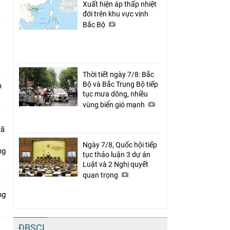
Xuất hiện áp thấp nhiệt
đới trên khu vực vịnh
Bắc Bộ
n
Thời tiết ngày 7/8: Bắc
Bộ và Bắc Trung Bộ tiếp
m
tục mưa dông, nhiều
vùng biển gió mạnh
xã
Ngày 7/8, Quốc hội tiếp
ng
tục thảo luận 3 dự án
Luật và 2 Nghị quyết
quan trọng
t
ng
ĐBSCL