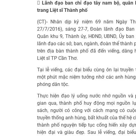
 Lãnh đạo ban chỉ đạo tây nam bộ, quân 
trang Liệt sĩ Thành phố
(CT)- Nhân dịp kỷ niệm 69 năm Ngày Thươ
27/7/2016), sáng 27-7, Đoàn lãnh đạo Ban
Quân khu 9, Thành ủy, HĐND, UBND, Ủy ba
lãnh đạo các sở, ban, ngành, đoàn thể thành 
trên địa bàn thành phố đã đến viếng, dâng 
Liệt sĩ TP Cần Thơ.
Tại lễ viếng, các đại biểu cùng ôn lại truyề
một phút mặc niệm tưởng nhớ các anh hùng li
phóng dân tộc.
Thực hiện đạo lý uống nước nhớ nguồn và p
gian qua, thành phố huy động mọi nguồn lự
sách, người có công với cách mạng có cuộc
truyền thống anh hùng, bất khuất của thế hệ c
thành phố nguyện tiếp tục cống hiến xây d
hiện đại và giàu đẹp. Sau lễ viếng, đại bi