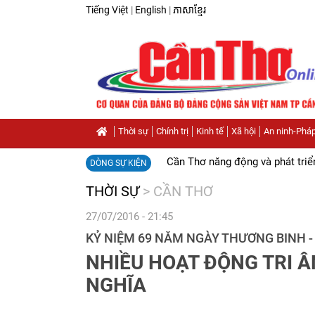
Tiếng Việt
|
English
|
ភាសាខ្មែរ
Thời sự
Chính trị
Kinh tế
Xã hội
An ninh-Pháp
Cần Thơ năng động và phát triể
DÒNG SỰ KIỆN
THỜI SỰ
>
CẦN THƠ
27/07/2016 - 21:45
KỶ NIỆM 69 NĂM NGÀY THƯƠNG BINH - 
NHIỀU HOẠT ĐỘNG TRI Â
NGHĨA