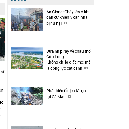
An Giang: Cháy lớn ở khu
dân cư khiến 5 căn nhà
bị hư hại
Đưa nhịp ray về châu thổ
Cửu Long
Không chỉ là giấc mơ, mà
là động lực cất cánh
 sĩ
ên
Phát hiện ổ dịch tả lợn
tại Cà Mau
ực
P
,
i