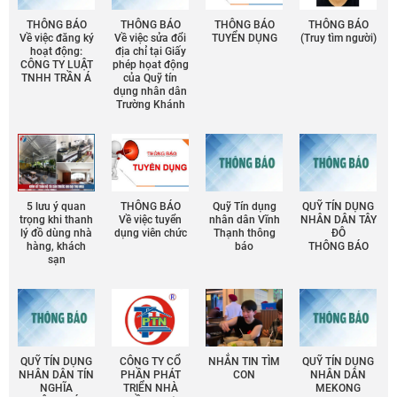
THÔNG BÁO
THÔNG BÁO
THÔNG BÁO
THÔNG BÁO
Về việc đăng ký
Về việc sửa đổi
TUYỂN DỤNG
(Truy tìm người)
hoạt động:
địa chỉ tại Giấy
CÔNG TY LUẬT
phép họat động
TNHH TRẦN Á
của Quỹ tín
dụng nhân dân
Trường Khánh
5 lưu ý quan
THÔNG BÁO
Quỹ Tín dụng
QUỸ TÍN DỤNG
trọng khi thanh
Về việc tuyển
nhân dân Vĩnh
NHÂN DÂN TÂY
lý đồ dùng nhà
dụng viên chức
Thạnh thông
ĐÔ
hàng, khách
báo
THÔNG BÁO
sạn
QUỸ TÍN DỤNG
CÔNG TY CỔ
NHẮN TIN TÌM
QUỸ TÍN DỤNG
NHÂN DÂN TÍN
PHẦN PHÁT
CON
NHÂN DÂN
NGHĨA
TRIỂN NHÀ
MEKONG