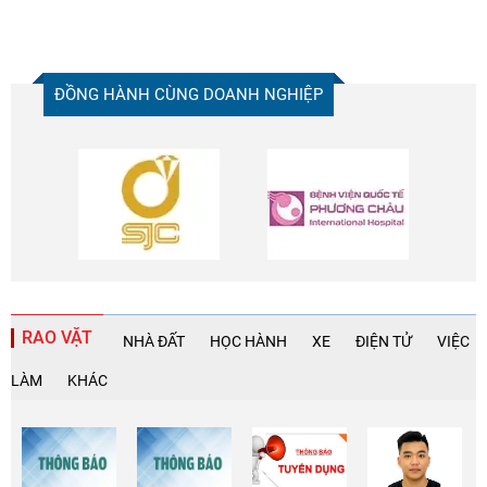
ĐỒNG HÀNH CÙNG DOANH NGHIỆP
RAO VẶT
NHÀ ĐẤT
HỌC HÀNH
XE
ĐIỆN TỬ
VIỆC
LÀM
KHÁC