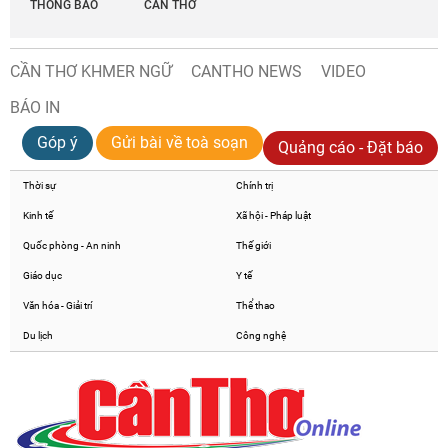
THÔNG BÁO
CẦN THƠ
CẦN THƠ KHMER NGỮ
CANTHO NEWS
VIDEO
BÁO IN
Góp ý
Gửi bài về toà soạn
Quảng cáo - Đặt báo
Thời sự
Chính trị
Kinh tế
Xã hội - Pháp luật
Quốc phòng - An ninh
Thế giới
Giáo dục
Y tế
Văn hóa - Giải trí
Thể thao
Du lịch
Công nghệ