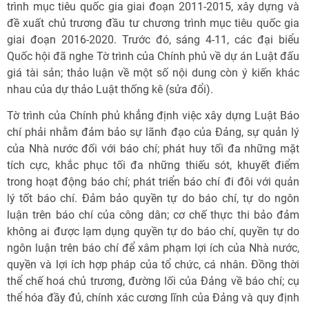
trình mục tiêu quốc gia giai đoạn 2011-2015, xây dựng và
đề xuất chủ trương đầu tư chương trình mục tiêu quốc gia
giai đoạn 2016-2020. Trước đó, sáng 4-11, các đại biểu
Quốc hội đã nghe Tờ trình của Chính phủ về dự án Luật đấu
giá tài sản; thảo luận về một số nội dung còn ý kiến khác
nhau của dự thảo Luật thống kê (sửa đổi).
Tờ trình của Chính phủ khẳng định việc xây dựng Luật Báo
chí phải nhằm đảm bảo sự lãnh đạo của Đảng, sự quản lý
của Nhà nước đối với báo chí; phát huy tối đa những mặt
tích cực, khắc phục tối đa những thiếu sót, khuyết điểm
trong hoạt động báo chí; phát triển báo chí đi đôi với quản
lý tốt báo chí. Đảm bảo quyền tự do báo chí, tự do ngôn
luận trên báo chí của công dân; cơ chế thực thi bảo đảm
không ai được lạm dụng quyền tự do báo chí, quyền tự do
ngôn luận trên báo chí để xâm phạm lợi ích của Nhà nước,
quyền và lợi ích hợp pháp của tổ chức, cá nhân. Đồng thời
thể chế hoá chủ trương, đường lối của Đảng về báo chí; cụ
thể hóa đầy đủ, chính xác cương lĩnh của Đảng và quy định