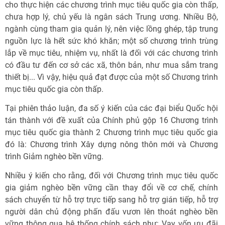
cho thực hiện các chương trình mục tiêu quốc gia còn thấp,
chưa hợp lý, chủ yếu là ngân sách Trung ương. Nhiều Bộ,
ngành cùng tham gia quản lý, nên việc lồng ghép, tập trung
nguồn lực là hết sức khó khăn; một số chương trình trùng
lắp về mục tiêu, nhiệm vụ, nhất là đối với các chương trình
có đầu tư đến cơ sở các xã, thôn bản, như mua sắm trang
thiết bị... Vì vậy, hiệu quả đạt được của một số Chương trình
mục tiêu quốc gia còn thấp.
Tại phiên thảo luận, đa số ý kiến của các đại biểu Quốc hội
tán thành với đề xuất của Chính phủ gộp 16 Chương trình
mục tiêu quốc gia thành 2 Chương trình mục tiêu quốc gia
đó là: Chương trình Xây dựng nông thôn mới và Chương
trình Giảm nghèo bền vững.
Nhiều ý kiến cho rằng, đối với Chương trình mục tiêu quốc
gia giảm nghèo bền vững cần thay đổi về cơ chế, chính
sách chuyển từ hỗ trợ trực tiếp sang hỗ trợ gián tiếp, hỗ trợ
người dân chủ động phấn đấu vươn lên thoát nghèo bền
vững thông qua hệ thống chính sách như: Vay vốn ưu đãi