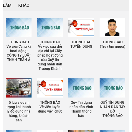
LÀM
KHÁC
THÔNG BÁO
THÔNG BÁO
THÔNG BÁO
THÔNG BÁO
Về việc đăng ký
Về việc sửa đổi
TUYỂN DỤNG
(Truy tìm người)
hoạt động:
địa chỉ tại Giấy
CÔNG TY LUẬT
phép họat động
TNHH TRẦN Á
của Quỹ tín
dụng nhân dân
Trường Khánh
5 lưu ý quan
THÔNG BÁO
Quỹ Tín dụng
QUỸ TÍN DỤNG
trọng khi thanh
Về việc tuyển
nhân dân Vĩnh
NHÂN DÂN TÂY
lý đồ dùng nhà
dụng viên chức
Thạnh thông
ĐÔ
hàng, khách
báo
THÔNG BÁO
sạn