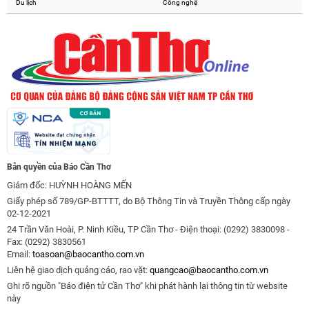
Du lịch
Công nghệ
Bản quyền của Báo Cần Thơ
Giám đốc: HUỲNH HOÀNG MẾN
Giấy phép số 789/GP-BTTTT, do Bộ Thông Tin và Truyền Thông cấp ngày
02-12-2021
24 Trần Văn Hoài, P. Ninh Kiều, TP Cần Thơ - Điện thoại: (0292) 3830098 -
Fax: (0292) 3830561
Email:
toasoan@baocantho.com.vn
Liên hệ giao dịch quảng cáo, rao vặt:
quangcao@baocantho.com.vn
Ghi rõ nguồn "Báo điện tử Cần Thơ" khi phát hành lại thông tin từ website
này