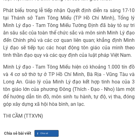
Phát biểu trong lễ tiếp nhận Quyết định diễn ra sáng 17-10
tại Thánh sở Tam Tông Miếu (TP Hồ Chí Minh), Tổng lý
Minh Lý đạo - Tam Tông Miếu Tường Định đã bày tỏ sự tri
ân sâu sắc của toàn thể chức sắc và môn sinh Minh Lý đạo
đến Chính phủ và các cơ quan liên quan; khẳng định Minh
Lý đạo sẽ tiếp tục các hoạt động tôn giáo của mình theo
tinh thần đạo quy và các quy định của luật pháp Việt Nam.
Minh Lý đạo - Tam Tông Miếu hiện có khoảng 1.000 tín đồ
và 4 cơ sở thờ tự ở TP Hồ Chí Minh, Bà Rịa - Vũng Tàu và
Long An. Giáo lý của Minh Lý đạo kết hợp tinh hoa của 3
tôn giáo lớn của phương Đông (Thích - Đạo - Nho) làm một
để hướng dẫn tín đồ, môn sinh tu hành, tự độ, vị tha, đóng
góp xây dựng xã hội hòa bình, an lạc.
THI CẦM (TTXVN)
Chia sẻ bài viết