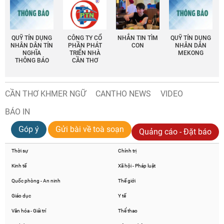
QUỸ TÍN DỤNG
CÔNG TY CỔ
NHẮN TIN TÌM
QUỸ TÍN DỤNG
NHÂN DÂN TÍN
PHẦN PHÁT
CON
NHÂN DÂN
NGHĨA
TRIỂN NHÀ
MEKONG
THÔNG BÁO
CẦN THƠ
CẦN THƠ KHMER NGỮ
CANTHO NEWS
VIDEO
BÁO IN
Góp ý
Gửi bài về toà soạn
Quảng cáo - Đặt báo
Thời sự
Chính trị
Kinh tế
Xã hội - Pháp luật
Quốc phòng - An ninh
Thế giới
Giáo dục
Y tế
Văn hóa - Giải trí
Thể thao