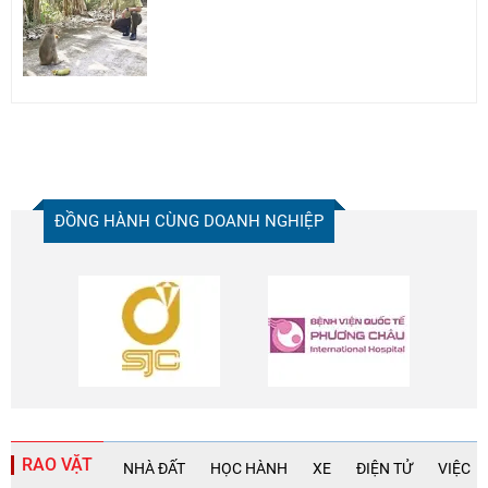
ĐỒNG HÀNH CÙNG DOANH NGHIỆP
RAO VẶT
NHÀ ĐẤT
HỌC HÀNH
XE
ĐIỆN TỬ
VIỆC