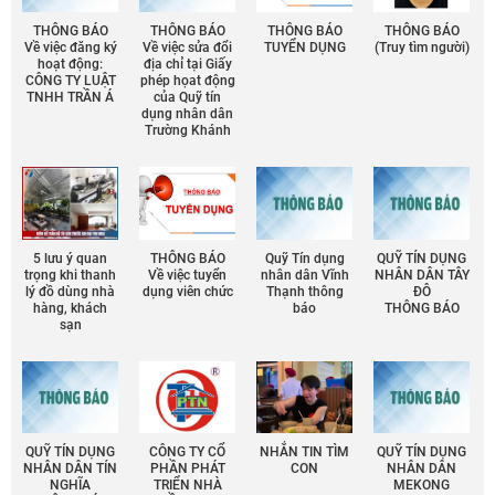
THÔNG BÁO
THÔNG BÁO
THÔNG BÁO
THÔNG BÁO
Về việc đăng ký
Về việc sửa đổi
TUYỂN DỤNG
(Truy tìm người)
hoạt động:
địa chỉ tại Giấy
CÔNG TY LUẬT
phép họat động
TNHH TRẦN Á
của Quỹ tín
dụng nhân dân
Trường Khánh
5 lưu ý quan
THÔNG BÁO
Quỹ Tín dụng
QUỸ TÍN DỤNG
trọng khi thanh
Về việc tuyển
nhân dân Vĩnh
NHÂN DÂN TÂY
lý đồ dùng nhà
dụng viên chức
Thạnh thông
ĐÔ
hàng, khách
báo
THÔNG BÁO
sạn
QUỸ TÍN DỤNG
CÔNG TY CỔ
NHẮN TIN TÌM
QUỸ TÍN DỤNG
NHÂN DÂN TÍN
PHẦN PHÁT
CON
NHÂN DÂN
NGHĨA
TRIỂN NHÀ
MEKONG