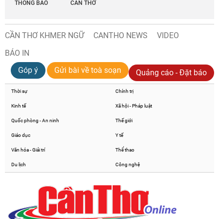
THÔNG BÁO
CẦN THƠ
CẦN THƠ KHMER NGỮ
CANTHO NEWS
VIDEO
BÁO IN
Góp ý
Gửi bài về toà soạn
Quảng cáo - Đặt báo
Thời sự
Chính trị
Kinh tế
Xã hội - Pháp luật
Quốc phòng - An ninh
Thế giới
Giáo dục
Y tế
Văn hóa - Giải trí
Thể thao
Du lịch
Công nghệ