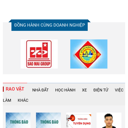
ĐỒNG HÀNH CÙNG DOANH NGHIỆP
RAO VẶT
NHÀ ĐẤT
HỌC HÀNH
XE
ĐIỆN TỬ
VIỆC
LÀM
KHÁC