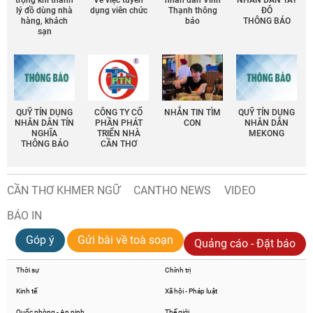
trọng khi thanh
Về việc tuyển
nhân dân Vĩnh
NHÂN DÂN TÂY
lý đồ dùng nhà
dụng viên chức
Thạnh thông
ĐÔ
hàng, khách
báo
THÔNG BÁO
sạn
QUỸ TÍN DỤNG
CÔNG TY CỔ
NHẮN TIN TÌM
QUỸ TÍN DỤNG
NHÂN DÂN TÍN
PHẦN PHÁT
CON
NHÂN DÂN
NGHĨA
TRIỂN NHÀ
MEKONG
THÔNG BÁO
CẦN THƠ
CẦN THƠ KHMER NGỮ
CANTHO NEWS
VIDEO
BÁO IN
Góp ý
Gửi bài về toà soạn
Quảng cáo - Đặt báo
Thời sự
Chính trị
Kinh tế
Xã hội - Pháp luật
Quốc phòng - An ninh
Thế giới