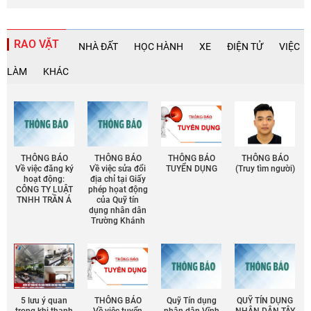
RAO VẶT
NHÀ ĐẤT
HỌC HÀNH
XE
ĐIỆN TỬ
VIỆC
LÀM
KHÁC
THÔNG BÁO
THÔNG BÁO
THÔNG BÁO
THÔNG BÁO
Về việc đăng ký
Về việc sửa đổi
TUYỂN DỤNG
(Truy tìm người)
hoạt động:
địa chỉ tại Giấy
CÔNG TY LUẬT
phép họat động
TNHH TRẦN Á
của Quỹ tín
dụng nhân dân
Trường Khánh
5 lưu ý quan
THÔNG BÁO
Quỹ Tín dụng
QUỸ TÍN DỤNG