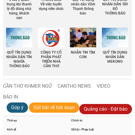
trọng khi thanh
Về việc tuyển
nhân dân Vĩnh
NHÂN DÂN TÂY
lý đồ dùng nhà
dụng viên chức
Thạnh thông
ĐÔ
hàng, khách
báo
THÔNG BÁO
sạn
QUỸ TÍN DỤNG
CÔNG TY CỔ
NHẮN TIN TÌM
QUỸ TÍN DỤNG
NHÂN DÂN TÍN
PHẦN PHÁT
CON
NHÂN DÂN
NGHĨA
TRIỂN NHÀ
MEKONG
THÔNG BÁO
CẦN THƠ
CẦN THƠ KHMER NGỮ
CANTHO NEWS
VIDEO
BÁO IN
Góp ý
Gửi bài về toà soạn
Quảng cáo - Đặt báo
Thời sự
Chính trị
Kinh tế
Xã hội - Pháp luật