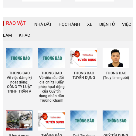
RAO VẶT
NHÀ ĐẤT
HỌC HÀNH
XE
ĐIỆN TỬ
VIỆC
LÀM
KHÁC
THÔNG BÁO
THÔNG BÁO
THÔNG BÁO
THÔNG BÁO
Về việc đăng ký
Về việc sửa đổi
TUYỂN DỤNG
(Truy tìm người)
hoạt động:
địa chỉ tại Giấy
CÔNG TY LUẬT
phép họat động
TNHH TRẦN Á
của Quỹ tín
dụng nhân dân
Trường Khánh
5 lưu ý quan
THÔNG BÁO
Quỹ Tín dụng
QUỸ TÍN DỤNG