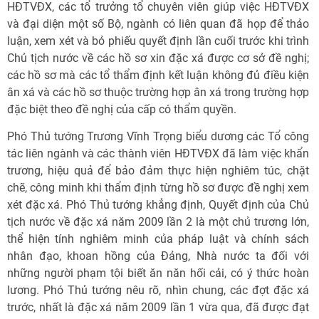
HĐTVĐX, các tổ trưởng tổ chuyên viên giúp việc HĐTVĐX
và đại diện một số Bộ, ngành có liên quan đã họp để thảo
luận, xem xét và bỏ phiếu quyết định lần cuối trước khi trình
Chủ tịch nước về các hồ sơ xin đặc xá được cơ sở đề nghị;
các hồ sơ mà các tổ thẩm định kết luận không đủ điều kiện
ân xá và các hồ sơ thuộc trường hợp ân xá trong trường hợp
đặc biệt theo đề nghị của cấp có thẩm quyền.
Phó Thủ tướng Trương Vĩnh Trọng biểu dương các Tổ công
tác liên ngành và các thành viên HĐTVĐX đã làm việc khẩn
trương, hiệu quả để bảo đảm thực hiện nghiêm túc, chặt
chẽ, công minh khi thẩm định từng hồ sơ được đề nghị xem
xét đặc xá. Phó Thủ tướng khẳng định, Quyết định của Chủ
tịch nước về đặc xá năm 2009 lần 2 là một chủ trương lớn,
thể hiện tính nghiêm minh của pháp luật và chính sách
nhân đạo, khoan hồng của Đảng, Nhà nước ta đối với
những người phạm tội biết ăn năn hối cải, có ý thức hoàn
lương. Phó Thủ tướng nêu rõ, nhìn chung, các đợt đặc xá
trước, nhất là đặc xá năm 2009 lần 1 vừa qua, đã được đạt