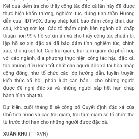
Kết quả kiểm tra cho thấy công tác đặc xá lần này đã được
thực hiện khẩn trương, nghiêm túc, đúng tinh thần Hướng
dẫn của HĐTVĐX, đúng pháp luật, bảo đảm công khai, dân
chủ, không sót lọt. Các tổ thẩm định liên ngành đã chấp
thuận hơn 99% hồ sơ xin ân xá cho thấy công tác chuẩn bị,
lập hồ sơ xin đặc xá đã bảo đảm tính nghiêm túc, chính
xác, không sót lọt. Các trại giam, trại tạm giam đã phối hợp
với các ngành, địa phương thực hiện công tác hậu đặc xá,
tạo những điều kiện tốt nhất cho người đặc xá tái hòa nhập
cộng đồng, như tổ chức các lớp hướng dẫn, tuyên truyền
kiến thức xã hội, pháp luật căn bản... cho những người
được đề nghị đặc xá và những người sắp hết hạn chấp
hành hình phạt tù.
Dự kiến, cuối tháng 8 sẽ công bố Quyết định đặc xá của
Chủ tịch nước và các trại giam, trại tạm giam sẽ tổ chức tha
tù trước thời hạn cho những người được đặc xá.
XUÂN KHU
(TTXVN)