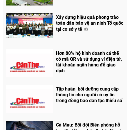
Xây dựng hiệu quả phong trào
toàn dân bảo vệ an ninh Tổ quốc
tại cơ sở y tế
Hơn 80% hộ kinh doanh cá thể
có mã QR và sử dụng ví điện tử,
tài khoản ngân hàng để giao
dịch
Tập huấn, bồi dưỡng cung cấp
thông tin cho người có uy tín
trong đồng bào dân tộc thiểu số
Cà Mau: Bội đội Biên phòng hỗ
Chia sẻ