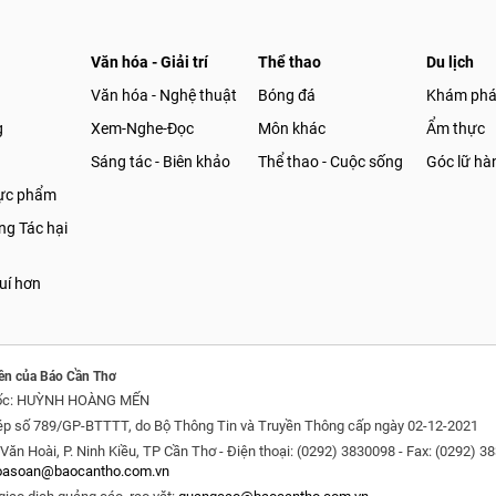
Văn hóa - Giải trí
Thể thao
Du lịch
Văn hóa - Nghệ thuật
Bóng đá
Khám ph
g
Xem-Nghe-Đọc
Môn khác
Ẩm thực
Sáng tác - Biên khảo
Thể thao - Cuộc sống
Góc lữ hà
hực phẩm
g Tác hại
uí hơn
ền của Báo Cần Thơ
ốc: HUỲNH HOÀNG MẾN
ép số 789/GP-BTTTT, do Bộ Thông Tin và Truyền Thông cấp ngày 02-12-2021
Văn Hoài, P. Ninh Kiều, TP Cần Thơ - Điện thoại: (0292) 3830098 - Fax: (0292) 3
oasoan@baocantho.com.vn