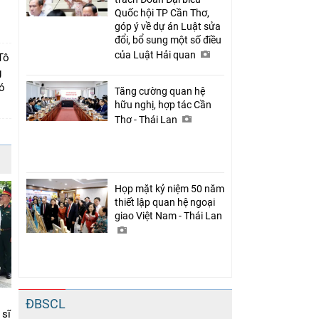
c
Quốc hội TP Cần Thơ,
góp ý về dự án Luật sửa
đổi, bổ sung một số điều
của Luật Hải quan
Tô
g
có
Tăng cường quan hệ
hữu nghị, hợp tác Cần
Thơ - Thái Lan
Họp mặt kỷ niệm 50 năm
thiết lập quan hệ ngoại
giao Việt Nam - Thái Lan
ĐBSCL
 sĩ