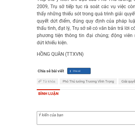
2009, Trụ sở tiếp tục rà soát các vụ việc cò
thấy những thiếu sót trong quá trình giải quy
quyết dứt điểm, đúng quy định của pháp luậ
thấu tình, đạt lý, Trụ sở sẽ có văn bản trả lời 
phương tiện thông tin đại chúng; động viên
dứt khiếu kiện.
HỒNG QUÂN (TTXVN)
Chia sẻ bài viết
Từ khóa
Phó Thủ tướng Trương Vĩnh Trọng
Giải quyế
BÌNH LUẬN