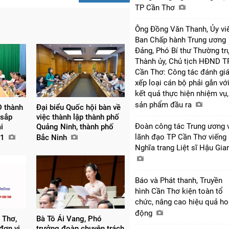
TP Cần Thơ
Ông Đồng Văn Thanh, Ủy vi
Ban Chấp hành Trung ương
Đảng, Phó Bí thư Thường tr
Thành ủy, Chủ tịch HĐND T
Cần Thơ: Công tác đánh giá
xếp loại cán bộ phải gắn vớ
kết quả thực hiện nhiệm vụ,
sản phẩm đầu ra
 thành
Đại biểu Quốc hội bàn về
 sắp
việc thành lập thành phố
Đoàn công tác Trung ương 
i
Quảng Ninh, thành phố
lãnh đạo TP Cần Thơ viếng
 1
Bắc Ninh
Nghĩa trang Liệt sĩ Hậu Gi
Báo và Phát thanh, Truyền
hình Cần Thơ kiện toàn tổ
chức, nâng cao hiệu quả ho
động
 Thơ,
Bà Tô Ái Vang, Phó
đơn vị
trưởng đoàn chuyên trách