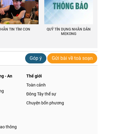
HẮN TIN TÌM CON
QUỸ TÍN DỤNG NHÂN DÂN
MEKONG
Góp ý
Gửi bài về toà soạn
g - An
Thế giới
Toàn cảnh
ng
Đông Tây thế sự
Chuyện bốn phương
iao thông