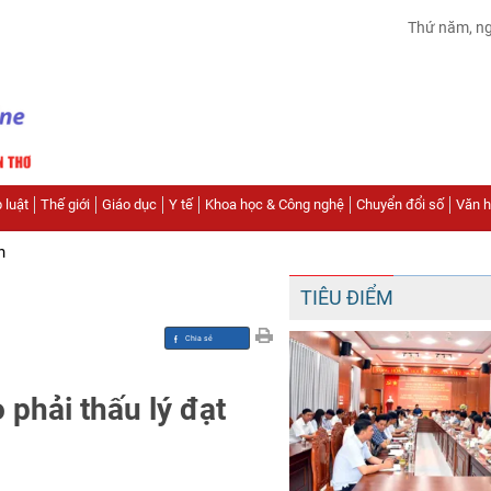
Thứ năm, n
 luật
Thế giới
Giáo dục
Y tế
Khoa học & Công nghệ
Chuyển đổi số
Văn hó
n
TIÊU ĐIỂM
o phải thấu lý đạt