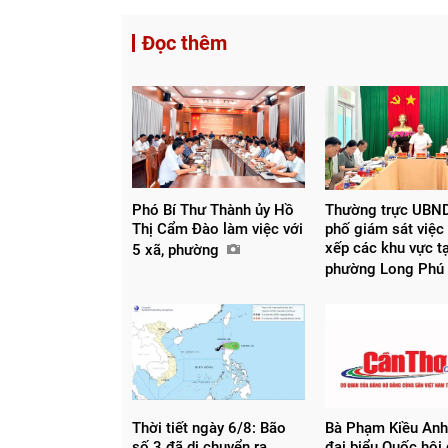
Đọc thêm
Phó Bí Thư Thành ủy Hồ
Thường trực UBND
Thị Cẩm Đào làm việc với
phố giám sát việc
xếp các khu vực tạ
5 xã, phường
phường Long Phú
Thời tiết ngày 6/8: Bão
Bà Phạm Kiều Anh
số 3 đã di chuyển ra
đại biểu Quốc hội 