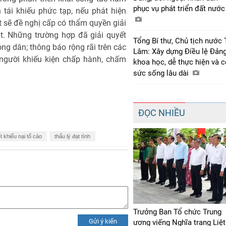
phục vụ phát triển đất nướ
n tái khiếu phức tạp, nếu phát hiện
ết sẽ đề nghị cấp có thẩm quyền giải
t. Những trường hợp đã giải quyết
Tổng Bí thư, Chủ tịch nước 
công dân; thông báo rộng rãi trên các
Lâm: Xây dựng Điều lệ Đản
 người khiếu kiện chấp hành, chấm
khoa học, dễ thực hiện và 
sức sống lâu dài
ĐỌC NHIỀU
t khiếu nại tố cáo
thấu lý đạt tình
Trưởng Ban Tổ chức Trung
Gửi ý kiến
ương viếng Nghĩa trang Liệt