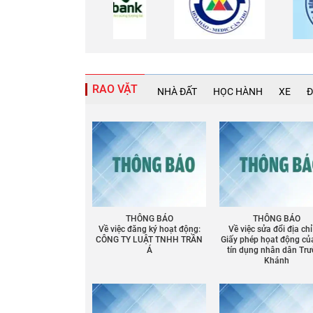
RAO VẶT
NHÀ ĐẤT
HỌC HÀNH
XE
Đ
THÔNG BÁO
THÔNG BÁO
Về việc đăng ký hoạt động:
Về việc sửa đổi địa chỉ
CÔNG TY LUẬT TNHH TRẦN
Giấy phép họat động củ
Á
tín dụng nhân dân Tr
Khánh