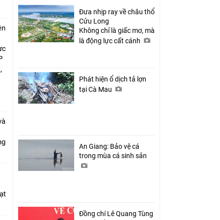
Đưa nhịp ray về châu thổ
Cửu Long
ên
Không chỉ là giấc mơ, mà
là động lực cất cánh
ực
P
,
i
Phát hiện ổ dịch tả lợn
tại Cà Mau
và
ang
An Giang: Bảo vệ cá
trong mùa cá sinh sản
ạt
Đồng chí Lê Quang Tùng