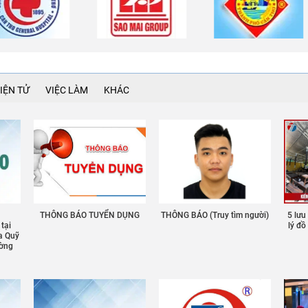
IỆN TỬ
VIỆC LÀM
KHÁC
THÔNG BÁO TUYỂN DỤNG
THÔNG BÁO (Truy tìm người)
5 lưu
 tại
lý đ
a Quỹ
ường