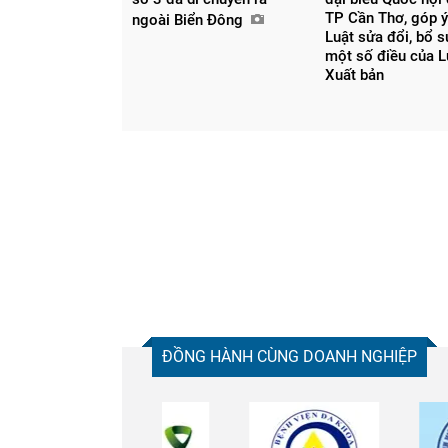
TP Cần Thơ, góp ý
ngoài Biển Đông
Luật sửa đổi, bổ 
một số điều của L
Xuất bản
Chia sẻ
Facebook
ĐỒNG HÀNH CÙNG DOANH NGHIỆP