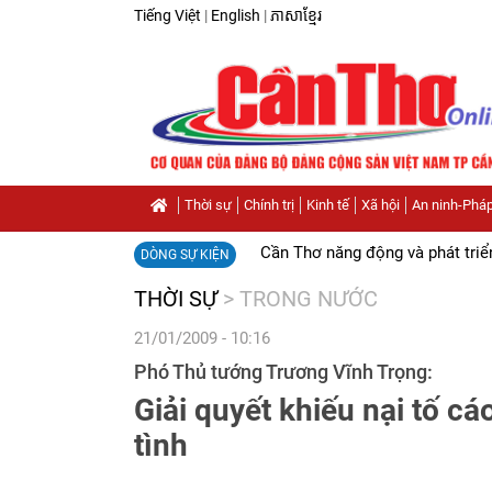
Tiếng Việt
|
English
|
ភាសាខ្មែរ
Thời sự
Chính trị
Kinh tế
Xã hội
An ninh-Pháp
Cần Thơ năng động và phát triể
DÒNG SỰ KIỆN
THỜI SỰ
>
TRONG NƯỚC
21/01/2009 - 10:16
Phó Thủ tướng Trương Vĩnh Trọng:
Giải quyết khiếu nại tố cá
tình