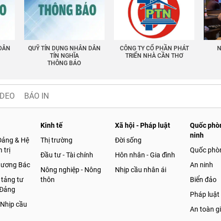
 DÂN
QUỸ TÍN DỤNG NHÂN DÂN
CÔNG TY CỔ PHẦN PHÁT
N
TÍN NGHĨA
TRIỂN NHÀ CẦN THƠ
THÔNG BÁO
IDEO
BÁO IN
Kinh tế
Xã hội - Pháp luật
Quốc phòn
ninh
Đảng & Hệ
Thị trường
Đời sống
 trị
Quốc phò
Đầu tư - Tài chính
Hôn nhân - Gia đình
gương Bác
An ninh
Nông nghiệp - Nông
Nhịp cầu nhân ái
 tảng tư
thôn
Biển đảo
 Đảng
Pháp luật
 Nhịp cầu
An toàn g