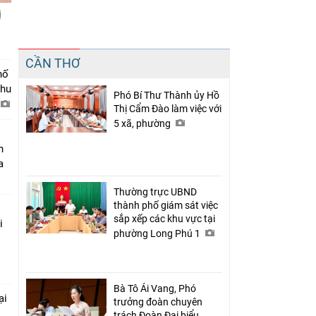
ị
Chia sẻ
CẦN THƠ
Facebook
hố
khu
Phó Bí Thư Thành ủy Hồ
Thị Cẩm Đào làm việc với
5 xã, phường
n
a
Thường trực UBND
thành phố giám sát việc
sắp xếp các khu vực tại
i
phường Long Phú 1
Bà Tô Ái Vang, Phó
ại
trưởng đoàn chuyên
trách Đoàn Đại biểu