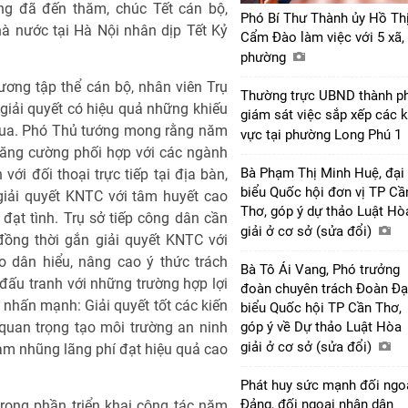
ng đã đến thăm, chúc Tết cán bộ,
Phó Bí Thư Thành ủy Hồ Th
à nước tại Hà Nội nhân dịp Tết Kỷ
Cẩm Đào làm việc với 5 xã,
phường
ơng tập thể cán bộ, nhân viên Trụ
Thường trực UBND thành p
giải quyết có hiệu quả những khiếu
giám sát việc sắp xếp các 
 qua. Phó Thủ tướng mong rằng năm
vực tại phường Long Phú 1
 tăng cường phối hợp với các ngành
Bà Phạm Thị Minh Huệ, đại
ới đối thoại trực tiếp tại địa bàn,
biểu Quốc hội đơn vị TP Cầ
giải quyết KNTC với tâm huyết cao
Thơ, góp ý dự thảo Luật Hò
đạt tình. Trụ sở tiếp công dân cần
giải ở cơ sở (sửa đổi)
 đồng thời gắn giải quyết KNTC với
ho dân hiểu, nâng cao ý thức trách
Bà Tô Ái Vang, Phó trưởng
đấu tranh với những trường hợp lợi
đoàn chuyên trách Đoàn Đạ
nhấn mạnh: Giải quyết tốt các kiến
biểu Quốc hội TP Cần Thơ,
quan trọng tạo môi trường an ninh
góp ý về Dự thảo Luật Hòa
giải ở cơ sở (sửa đổi)
ham nhũng lãng phí đạt hiệu quả cao
Phát huy sức mạnh đối ngo
Đảng, đối ngoại nhân dân
trong phần triển khai công tác năm