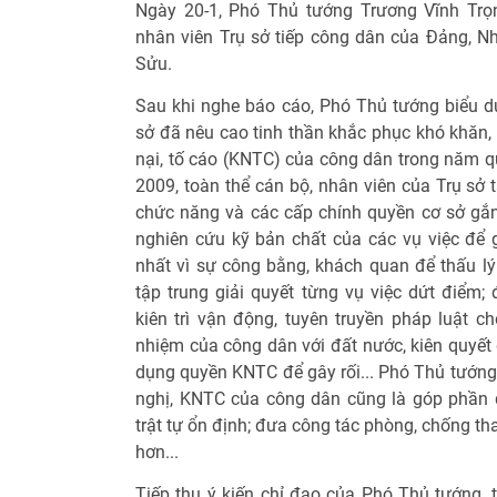
Ngày 20-1, Phó Thủ tướng Trương Vĩnh Trọ
nhân viên Trụ sở tiếp công dân của Đảng, Nh
Sửu.
Sau khi nghe báo cáo, Phó Thủ tướng biểu dư
sở đã nêu cao tinh thần khắc phục khó khăn, 
nại, tố cáo (KNTC) của công dân trong năm
2009, toàn thể cán bộ, nhân viên của Trụ sở
chức năng và các cấp chính quyền cơ sở gắn v
nghiên cứu kỹ bản chất của các vụ việc để 
nhất vì sự công bằng, khách quan để thấu lý 
tập trung giải quyết từng vụ việc dứt điểm;
kiên trì vận động, tuyên truyền pháp luật c
nhiệm của công dân với đất nước, kiên quyết 
dụng quyền KNTC để gây rối... Phó Thủ tướng 
nghị, KNTC của công dân cũng là góp phần 
trật tự ổn định; đưa công tác phòng, chống t
hơn...
Tiếp thu ý kiến chỉ đạo của Phó Thủ tướng, 