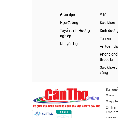
Giáo dục
Y tế
Học đường
Sức khỏe
Tuyển sinh-Hướng
Dinh dưỡn
nghiệp
Tư vấn
Khuyến học
An toàn t
Phòng chốn
thuốc lá
Sức khỏe q
vàng
Bản quy
Giám đ
Giấy ph
24 Trần 
Email:
t