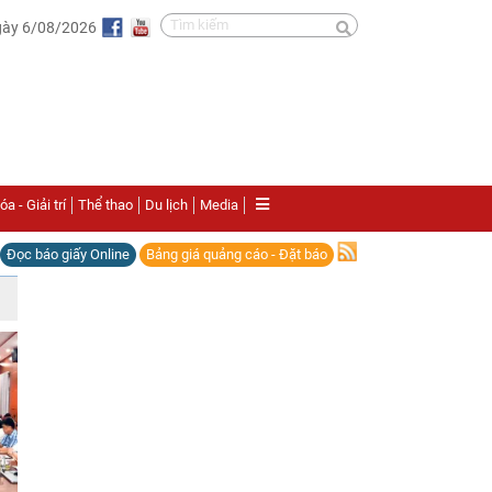
gày 6/08/2026
a - Giải trí
Thể thao
Du lịch
Media
Đọc báo giấy Online
Bảng giá quảng cáo - Đặt báo