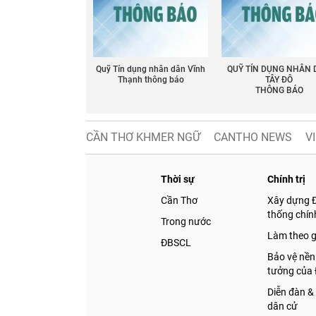
Quỹ Tín dụng nhân dân Vĩnh
QUỸ TÍN DỤNG NHÂN
Thạnh thông báo
TÂY ĐÔ
THÔNG BÁO
CẦN THƠ KHMER NGỮ
CANTHO NEWS
V
Thời sự
Chính trị
Cần Thơ
Xây dựng 
thống chính
Trong nước
Làm theo 
ĐBSCL
Bảo vệ nền
tưởng của
Diễn đàn &
dân cử