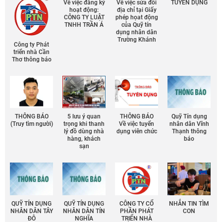
Về việc đăng ký
Về việc sửa đổi
TUYỂN DỤNG
hoạt động:
địa chỉ tại Giấy
CÔNG TY LUẬT
phép họat động
TNHH TRẦN Á
của Quỹ tín
dụng nhân dân
Trường Khánh
Công ty Phát
triển nhà Cần
Thơ thông báo
THÔNG BÁO
5 lưu ý quan
THÔNG BÁO
Quỹ Tín dụng
(Truy tìm người)
trọng khi thanh
Về việc tuyển
nhân dân Vĩnh
lý đồ dùng nhà
dụng viên chức
Thạnh thông
hàng, khách
báo
sạn
QUỸ TÍN DỤNG
QUỸ TÍN DỤNG
CÔNG TY CỔ
NHẮN TIN TÌM
NHÂN DÂN TÂY
NHÂN DÂN TÍN
PHẦN PHÁT
CON
ĐÔ
NGHĨA
TRIỂN NHÀ