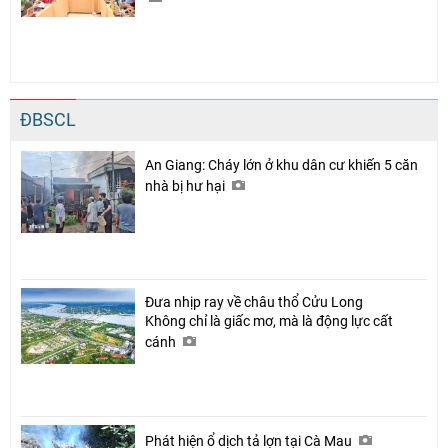
ĐBSCL
An Giang: Cháy lớn ở khu dân cư khiến 5 căn
nhà bị hư hại
Đưa nhịp ray về châu thổ Cửu Long
Không chỉ là giấc mơ, mà là động lực cất
cánh
Phát hiện ổ dịch tả lợn tại Cà Mau