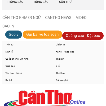
THÔNG BÁO
THÔNG BÁO
CẦN THƠ
CẦN THƠ KHMER NGỮ
CANTHO NEWS
VIDEO
BÁO IN
Góp ý
Gửi bài về toà soạn
Quảng cáo - Đặt báo
Thời sự
Chính trị
Kinh tế
Xã hội - Pháp luật
Quốc phòng - An ninh
Thế giới
Giáo dục
Y tế
Văn hóa - Giải trí
Thể thao
Du lịch
Công nghệ