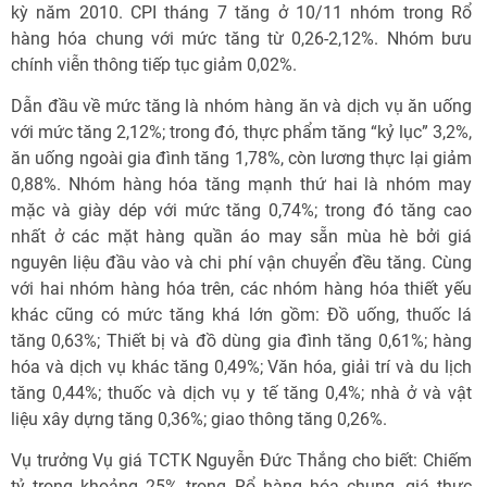
kỳ năm 2010. CPI tháng 7 tăng ở 10/11 nhóm trong Rổ
hàng hóa chung với mức tăng từ 0,26-2,12%. Nhóm bưu
chính viễn thông tiếp tục giảm 0,02%.
Dẫn đầu về mức tăng là nhóm hàng ăn và dịch vụ ăn uống
với mức tăng 2,12%; trong đó, thực phẩm tăng “kỷ lục” 3,2%,
ăn uống ngoài gia đình tăng 1,78%, còn lương thực lại giảm
0,88%. Nhóm hàng hóa tăng mạnh thứ hai là nhóm may
mặc và giày dép với mức tăng 0,74%; trong đó tăng cao
nhất ở các mặt hàng quần áo may sẵn mùa hè bởi giá
nguyên liệu đầu vào và chi phí vận chuyển đều tăng. Cùng
với hai nhóm hàng hóa trên, các nhóm hàng hóa thiết yếu
khác cũng có mức tăng khá lớn gồm: Đồ uống, thuốc lá
tăng 0,63%; Thiết bị và đồ dùng gia đình tăng 0,61%; hàng
hóa và dịch vụ khác tăng 0,49%; Văn hóa, giải trí và du lịch
tăng 0,44%; thuốc và dịch vụ y tế tăng 0,4%; nhà ở và vật
liệu xây dựng tăng 0,36%; giao thông tăng 0,26%.
Vụ trưởng Vụ giá TCTK Nguyễn Đức Thắng cho biết: Chiếm
tỷ trọng khoảng 25% trong Rổ hàng hóa chung, giá thực