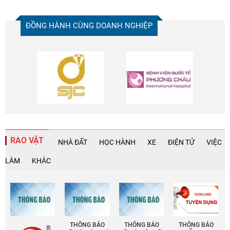
ĐỒNG HÀNH CÙNG DOANH NGHIỆP
RAO VẶT
NHÀ ĐẤT
HỌC HÀNH
XE
ĐIỆN TỬ
VIỆC
LÀM
KHÁC
THÔNG BÁO
THÔNG BÁO
THÔNG BÁO