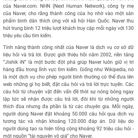
của Naver.com. NHN (Next Human Network), công ty mẹ
của Naver, cho rằng thành công của họ nhờ vào một sản
phẩm bình dân thích ứng với xã hội Hàn Quốc. Naver thu
hút trung bình 12 triệu lượt khách truy cập mỗi ngày với 130
triệu yêu cầu tìm kiếm.
Tính năng thành công nhất của Naver là dịch vụ cơ sở dữ
liệu hỏi và trả lời. Được giới thiệu hồi năm 2002, nền tảng
“Jishik iN” là một bước đột phá giúp Naver luôn giữ vị trí
hàng đầu trong lĩnh vực tìm kiếm. Giống như Wikipedia, nó
là một dịch vụ cho phép người bình thường có thể đưa lên
web những gì họ biết, đặt câu hỏi và trả lời trực tuyến. Các
câu hỏi từ chuyện vặt đến vấn đề thời sự nóng bỏng ngay
lập tức sẽ nhận được câu trả lời, đôi khi từ những người
thích đùa nhưng đa phần là từ các chuyên gia. Mỗi ngày,
người dùng Naver đặt khoảng 50.000 câu hỏi qua dịch vụ
tương tác và nhận khoảng 120.000 đáp án. Dữ liệu do
người dùng tạo ra hiện tổng cộng khoảng 92 triệu câu hỏi -
một nguồn “tài nguyên vô giá” cho Naver.