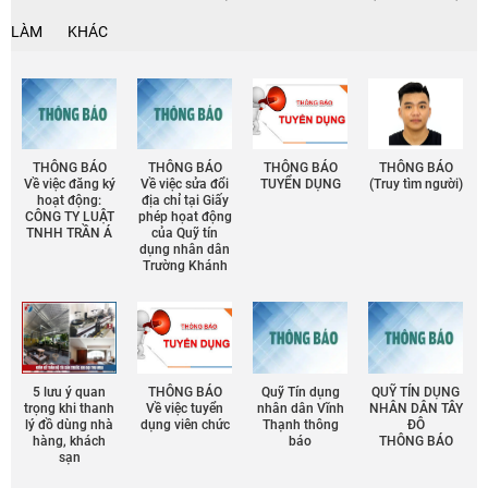
LÀM
KHÁC
THÔNG BÁO
THÔNG BÁO
THÔNG BÁO
THÔNG BÁO
Về việc đăng ký
Về việc sửa đổi
TUYỂN DỤNG
(Truy tìm người)
hoạt động:
địa chỉ tại Giấy
CÔNG TY LUẬT
phép họat động
TNHH TRẦN Á
của Quỹ tín
dụng nhân dân
Trường Khánh
5 lưu ý quan
THÔNG BÁO
Quỹ Tín dụng
QUỸ TÍN DỤNG
trọng khi thanh
Về việc tuyển
nhân dân Vĩnh
NHÂN DÂN TÂY
lý đồ dùng nhà
dụng viên chức
Thạnh thông
ĐÔ
hàng, khách
báo
THÔNG BÁO
sạn