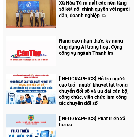
Xã Hòa Tú ra mắt các nền tảng
số kết nối chính quyền với người
dân, doanh nghiệp
Nâng cao nhận thức, kỹ năng
ứng dụng AI trong hoạt động
công vụ ngành Thanh tra
[INFOGRAPHICS] Hỗ trợ người
cao tuổi, người khuyết tật trong
Chia sẻ
chuyển đổi số và ưu đãi cán bộ,
công chức, viên chức làm công
Facebook
tác chuyển đổi số
[INFOGRAPHICS] Phát triển xã
hội số