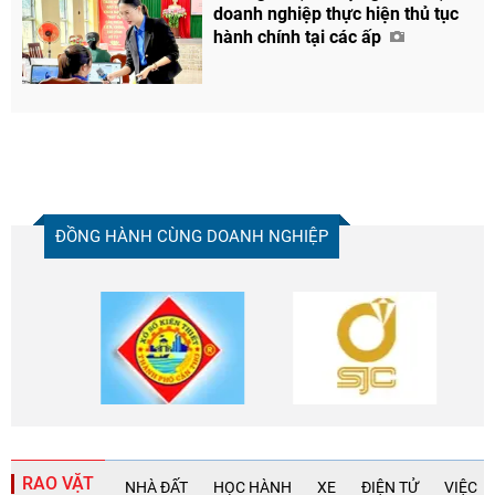
doanh nghiệp thực hiện thủ tục
hành chính tại các ấp
ĐỒNG HÀNH CÙNG DOANH NGHIỆP
RAO VẶT
NHÀ ĐẤT
HỌC HÀNH
XE
ĐIỆN TỬ
VIỆC