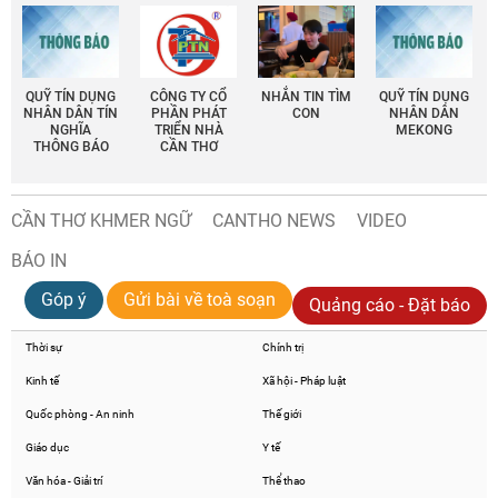
QUỸ TÍN DỤNG
CÔNG TY CỔ
NHẮN TIN TÌM
QUỸ TÍN DỤNG
NHÂN DÂN TÍN
PHẦN PHÁT
CON
NHÂN DÂN
NGHĨA
TRIỂN NHÀ
MEKONG
THÔNG BÁO
CẦN THƠ
CẦN THƠ KHMER NGỮ
CANTHO NEWS
VIDEO
BÁO IN
Góp ý
Gửi bài về toà soạn
Quảng cáo - Đặt báo
Thời sự
Chính trị
Kinh tế
Xã hội - Pháp luật
Quốc phòng - An ninh
Thế giới
Giáo dục
Y tế
Văn hóa - Giải trí
Thể thao