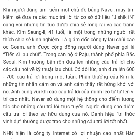
Khi người dùng tìm kiếm một chủ đề bằng Naver, máy tìm
kiếm sẽ đưa ra các mục trả lời từ cơ sở dữ liệu “Jishik iN”
cùng với những tin tức được chia sẻ rộng rãi và các trang
khác. Kim Seung-Il, 41 tuổi, là một trong những người rất
thích chia sẻ kinh nghiệm. Là giám đốc công ty lau chùi cao
ốc Goam, anh được cộng đồng người dùng Naver gọi là
“Tiến sĩ lau chùi”. Trong căn hộ ở Paju, thành phố phía Bắc
Seoul, Kim thường bận rộn đưa lên những câu trả lời cho
các câu hỏi về kỹ thuật lau chùi. Có đôi lúc, anh đưa lên 600
- 700 câu trả lời trong một tuần. Phần thưởng của Kim là
những tin nhắn cảm ơn và anh cảm thấy rất hứng khởi với
nó. Anh cũng vui khi các câu trả lời của mình leo từ từ lên vị
trí cao nhất. Naver sử dụng một hệ thống cho điểm tương
tác cho những câu trả lời trực tuyến. Người dùng cho điểm
câu trả lời theo sự hữu dụng của nó. Danh hiệu “trí thức
vinh dự” thường được trao cho những câu trả lời tốt nhất.
NHN hiện là công ty Internet có lợi nhuận cao nhất Hàn