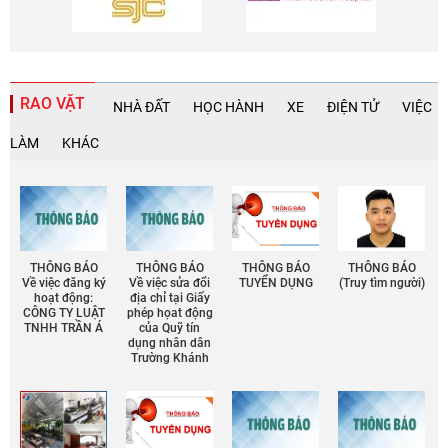
RAO VẶT
NHÀ ĐẤT
HỌC HÀNH
XE
ĐIỆN TỬ
VIỆC
LÀM
KHÁC
THÔNG BÁO
THÔNG BÁO
THÔNG BÁO
THÔNG BÁO
Về việc đăng ký
Về việc sửa đổi
TUYỂN DỤNG
(Truy tìm người)
hoạt động:
địa chỉ tại Giấy
CÔNG TY LUẬT
phép họat động
TNHH TRẦN Á
của Quỹ tín
dụng nhân dân
Trường Khánh