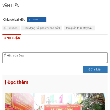
VĂN HIẾN
Chia sẻ bài viết
Từ khóa
Chủ động đối phó với bão số 9
tên quốc tế là Maysak
BÌNH LUẬN
Gửi ý kiến
Đọc thêm