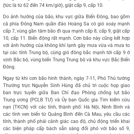
(tức là từ 62 đến 74 km/giờ), giật cấp 9, cấp 10.
Do ảnh hưởng của bão, khu vực giữa Biển Đông, bao gồm
cả phía Đông Nam quần đảo Hoàng Sa có gió xoáy mạnh
cấp 7, vùng gần tâm bão đi qua mạnh cấp 8, cấp 9, giật cấp
10, cấp 11. Biển động rất mạnh. Cơn bão này cũng kết hợp
với ảnh hưởng của không khí lạnh gây mưa vừa và mưa to
tại các tỉnh Trung bộ, cùng gió đông bắc mạnh tới cấp 9 ở
vịnh Bắc bộ, vùng biển Trung Trung bộ và khu vực Bắc Biển
Đông.
Ngay từ khi cơn bão hình thành, ngày 7-11, Phó Thủ tướng
Thường trực Nguyễn Sinh Hùng đã chủ trì cuộc họp giao
ban trực tuyến giữa Ban Chỉ đạo Phòng chống lụt bão
Trung ương (PCLB TƯ) và Ủy ban Quốc gia Tìm kiếm cứu
nạn (TKCN) với các tỉnh, thành phố: Hà Nội, Ninh Bình và
các tỉnh ven biển từ Quảng Bình đến Cà Mau, yêu cầu các
tỉnh, thành phố phải cảnh giác cao độ, chủ động triển khai
các biện pháp cấp bách sẵn sàng đối phó với bão số 9,