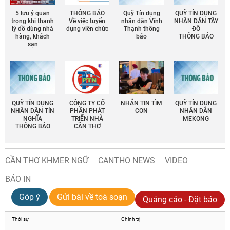
5 lưu ý quan
THÔNG BÁO
Quỹ Tín dụng
QUỸ TÍN DỤNG
trọng khi thanh
Về việc tuyển
nhân dân Vĩnh
NHÂN DÂN TÂY
lý đồ dùng nhà
dụng viên chức
Thạnh thông
ĐÔ
hàng, khách
báo
THÔNG BÁO
sạn
QUỸ TÍN DỤNG
CÔNG TY CỔ
NHẮN TIN TÌM
QUỸ TÍN DỤNG
NHÂN DÂN TÍN
PHẦN PHÁT
CON
NHÂN DÂN
NGHĨA
TRIỂN NHÀ
MEKONG
THÔNG BÁO
CẦN THƠ
CẦN THƠ KHMER NGỮ
CANTHO NEWS
VIDEO
BÁO IN
Góp ý
Gửi bài về toà soạn
Quảng cáo - Đặt báo
Thời sự
Chính trị