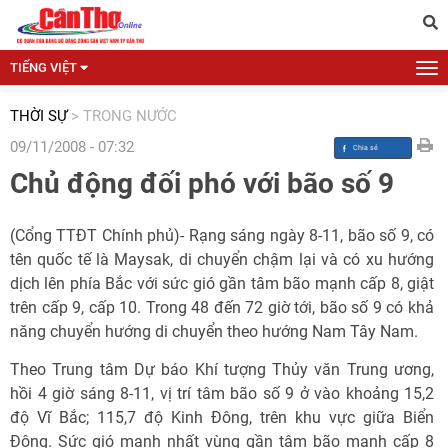
TIẾNG VIỆT
THỜI SỰ
>
TRONG NƯỚC
09/11/2008 - 07:32
Chủ động đối phó với bão số 9
(Cổng TTĐT Chính phủ)- Rạng sáng ngày 8-11, bão số 9, có
tên quốc tế là Maysak, di chuyển chậm lại và có xu hướng
dịch lên phía Bắc với sức gió gần tâm bão mạnh cấp 8, giật
trên cấp 9, cấp 10. Trong 48 đến 72 giờ tới, bão số 9 có khả
năng chuyển hướng di chuyển theo hướng Nam Tây Nam.
Theo Trung tâm Dự báo Khí tượng Thủy văn Trung ương,
hồi 4 giờ sáng 8-11, vị trí tâm bão số 9 ở vào khoảng 15,2
độ Vĩ Bắc; 115,7 độ Kinh Đông, trên khu vực giữa Biển
Đông. Sức gió mạnh nhất vùng gần tâm bão mạnh cấp 8