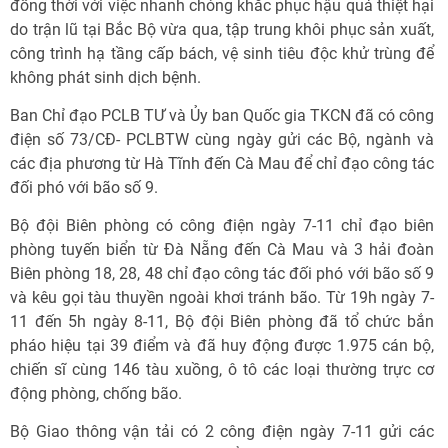
đồng thời với việc nhanh chóng khắc phục hậu quả thiệt hại
do trận lũ tại Bắc Bộ vừa qua, tập trung khôi phục sản xuất,
công trình hạ tầng cấp bách, vệ sinh tiêu độc khử trùng để
không phát sinh dịch bệnh.
Ban Chỉ đạo PCLB TƯ và Ủy ban Quốc gia TKCN đã có công
điện số 73/CĐ- PCLBTW cùng ngày gửi các Bộ, ngành và
các địa phương từ Hà Tĩnh đến Cà Mau để chỉ đạo công tác
đối phó với bão số 9.
Bộ đội Biên phòng có công điện ngày 7-11 chỉ đạo biên
phòng tuyến biển từ Đà Nẵng đến Cà Mau và 3 hải đoàn
Biên phòng 18, 28, 48 chỉ đạo công tác đối phó với bão số 9
và kêu gọi tàu thuyền ngoài khơi tránh bão. Từ 19h ngày 7-
11 đến 5h ngày 8-11, Bộ đội Biên phòng đã tổ chức bắn
pháo hiệu tại 39 điểm và đã huy động được 1.975 cán bộ,
chiến sĩ cùng 146 tàu xuồng, ô tô các loại thường trực cơ
động phòng, chống bão.
Bộ Giao thông vận tải có 2 công điện ngày 7-11 gửi các