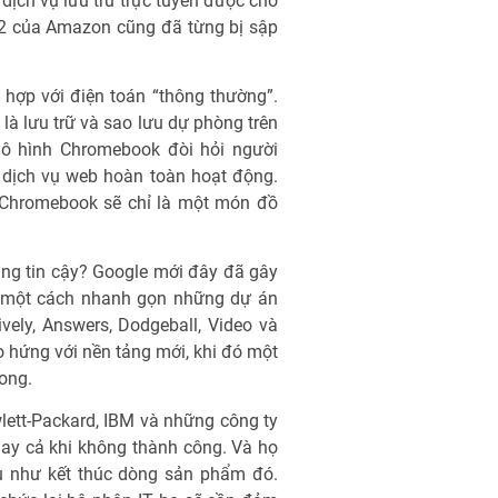
 dịch vụ lưu trữ trực tuyến được cho
EC2 của Amazon cũng đã từng bị sập
 hợp với điện toán “thông thường”.
 là lưu trữ và sao lưu dự phòng trên
 Mô hình Chromebook đòi hỏi người
à dịch vụ web hoàn toàn hoạt động.
 Chromebook sẽ chỉ là một món đồ
áng tin cậy? Google mới đây đã gây
ỏ một cách nhanh gọn những dự án
ely, Answers, Dodgeball, Video và
 hứng với nền tảng mới, khi đó một
xong.
lett-Packard, IBM và những công ty
ay cả khi không thành công. Và họ
u như kết thúc dòng sản phẩm đó.