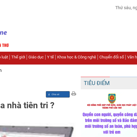
Thứ sáu, n
 luật
Thế giới
Giáo dục
Y tế
Khoa học & Công nghệ
Chuyển đổi số
Văn hó
n
TIÊU ĐIỂM
 nhà tiên tri ?