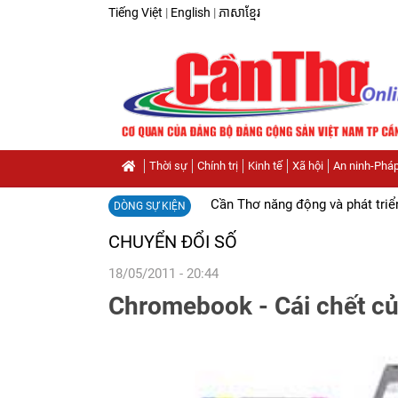
Tiếng Việt
|
English
|
ភាសាខ្មែរ
Thời sự
Chính trị
Kinh tế
Xã hội
An ninh-Pháp
Cần Thơ năng động và phát triể
DÒNG SỰ KIỆN
CHUYỂN ĐỔI SỐ
18/05/2011 - 20:44
Chromebook - Cái chết của