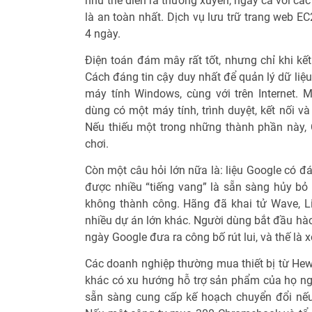
như thế diễn ra thường xuyên, ngay cả với các
là an toàn nhất. Dịch vụ lưu trữ trang web 
4 ngày.
Điện toán đám mây rất tốt, nhưng chỉ khi kết
Cách đáng tin cậy duy nhất để quản lý dữ liệu
máy tính Windows, cùng với trên Internet.
dùng có một máy tính, trình duyệt, kết nối v
Nếu thiếu một trong những thành phần này,
chơi.
Còn một câu hỏi lớn nữa là: liệu Google có đ
được nhiều “tiếng vang” là sẵn sàng hủy b
không thành công. Hãng đã khai tử Wave, Liv
nhiều dự án lớn khác. Người dùng bắt đầu hào
ngày Google đưa ra công bố rút lui, và thế là 
Các doanh nghiệp thường mua thiết bị từ Hew
khác có xu hướng hỗ trợ sản phẩm của họ ng
sẵn sàng cung cấp kế hoạch chuyển đổi nế