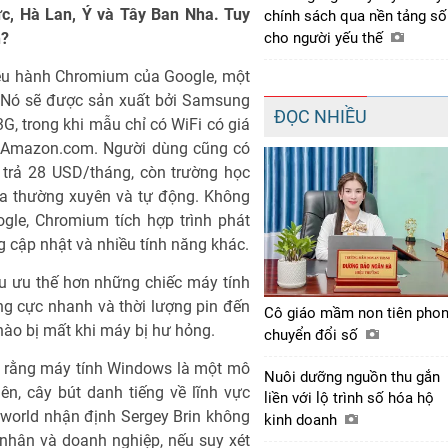
ức, Hà Lan, Ý và Tây Ban Nha. Tuy
chính sách qua nền tảng số
cho người yếu thế
n?
iều hành Chromium của Google, một
. Nó sẽ được sản xuất bởi Samsung
ĐỌC NHIỀU
G, trong khi mẫu chỉ có WiFi có giá
 Amazon.com. Người dùng cũng có
 trả 28 USD/tháng, còn trường học
ra thường xuyên và tự động. Không
gle, Chromium tích hợp trình phát
ng cập nhật và nhiều tính năng khác.
u ưu thế hơn những chiếc máy tính
ng cực nhanh và thời lượng pin đến
Cô giáo mầm non tiên pho
nào bị mất khi máy bị hư hỏng.
chuyển đổi số
o rằng máy tính Windows là một mô
Nuôi dưỡng nguồn thu gắn
ên, cây bút danh tiếng về lĩnh vực
liền với lộ trình số hóa hộ
world nhận định Sergey Brin không
kinh doanh
nhân và doanh nghiệp, nếu suy xét