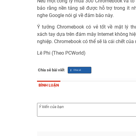
Nếu một công ty mua 300 Chromebook và tổ c
bảo rằng nền tảng sẽ được hỗ trợ trong ít n
nghe Google nói gì về đảm bảo này.
Ý tưởng Chromebook có vẻ tốt về mặt lý th
xách tay dựa trên đám mây Internet không hi
nghiệp. Chromebook có thể sẽ là cái chết của nh
Lê Phi (Theo PCWorld)
Chia sẻ bài viết
BÌNH LUẬN