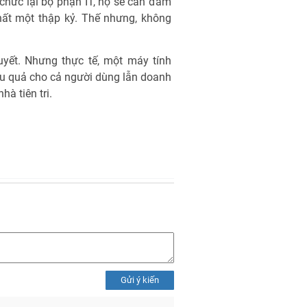
hức lại bộ phận IT, họ sẽ cần đảm
hất một thập kỷ. Thế nhưng, không
uyết. Nhưng thực tế, một máy tính
ệu quả cho cả người dùng lẫn doanh
à tiên tri.
Gửi ý kiến