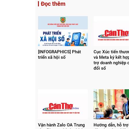
Đọc thêm
[INFOGRAPHICS] Phát
Cục Xúc tiến thư
triển xã hội số
và Meta ký kết hợ
trợ doanh nghiệp 
đổi số
Vận hành Zalo OA Trung
Hướng dẫn, hỗ trợ