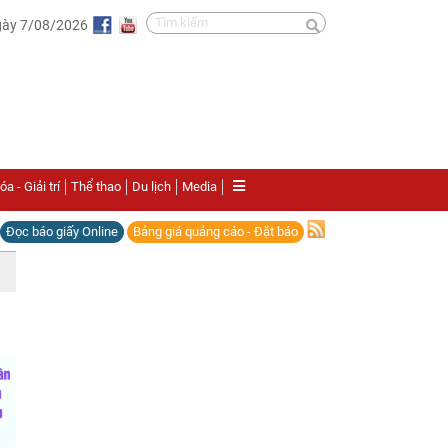
gày 7/08/2026
a - Giải trí
Thể thao
Du lịch
Media
Đọc báo giấy Online
Bảng giá quảng cáo - Đặt báo