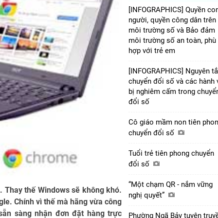
[INFOGRAPHICS] Quyền co
người, quyền công dân trên
môi trường số và Bảo đảm
môi trường số an toàn, phù
hợp với trẻ em
[INFOGRAPHICS] Nguyên t
chuyển đổi số và các hành 
bị nghiêm cấm trong chuyể
đổi số
Cô giáo mầm non tiên pho
chuyển đổi số
Tuổi trẻ tiên phong chuyển
đổi số
“Một chạm QR - nắm vững
s. Thay thế Windows sẽ không khó.
nghị quyết”
gle. Chính vì thế mà hãng vừa công
sẵn sàng nhận đơn đặt hàng trực
Phường Ngã Bảy tuyên truy