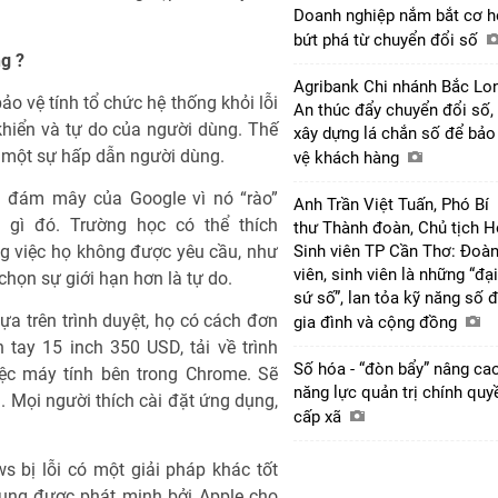
Doanh nghiệp nắm bắt cơ h
bứt phá từ chuyển đổi số
g ?
Agribank Chi nhánh Bắc Lo
o vệ tính tổ chức hệ thống khỏi lỗi
An thúc đẩy chuyển đổi số,
hiển và tự do của người dùng. Thế
xây dựng lá chắn số để bảo
 một sự hấp dẫn người dùng.
vệ khách hàng
h đám mây của Google vì nó “rào”
Anh Trần Việt Tuấn, Phó Bí
gì đó. Trường học có thể thích
thư Thành đoàn, Chủ tịch H
Sinh viên TP Cần Thơ: Đoà
g việc họ không được yêu cầu, như
viên, sinh viên là những “đại
chọn sự giới hạn hơn là tự do.
sứ số”, lan tỏa kỹ năng số 
a trên trình duyệt, họ có cách đơn
gia đình và cộng đồng
tay 15 inch 350 USD, tải về trình
Số hóa - “đòn bẩy” nâng ca
ệc máy tính bên trong Chrome. Sẽ
năng lực quản trị chính quy
 Mọi người thích cài đặt ứng dụng,
cấp xã
 bị lỗi có một giải pháp khác tốt
ụng được phát minh bởi Apple cho