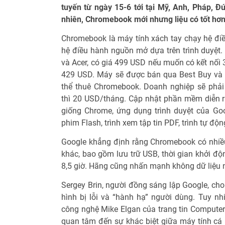
tuyến từ ngày 15-6 tới tại Mỹ, Anh, Pháp, Đ
nhiên, Chromebook mới nhưng liệu có tốt hơ
Chromebook là máy tính xách tay chạy hệ đ
hệ điều hành nguồn mở dựa trên trình duyệt
và Acer, có giá 499 USD nếu muốn có kết nối 3
429 USD. Máy sẽ được bán qua Best Buy và
thể thuê Chromebook. Doanh nghiệp sẽ phải
thì 20 USD/tháng. Cập nhật phần mềm diễn 
giống Chrome, ứng dụng trình duyệt của Goo
phim Flash, trình xem tập tin PDF, trình tự độ
Google khẳng định rằng Chromebook có nhiề
khác, bao gồm lưu trữ USB, thời gian khởi độ
8,5 giờ. Hãng cũng nhấn mạnh không dữ liệu 
Sergey Brin, người đồng sáng lập Google, ch
hình bị lỗi và “hành hạ” người dùng. Tuy nhi
công nghệ Mike Elgan của trang tin Computer
quan tâm đến sự khác biệt giữa máy tính cá 