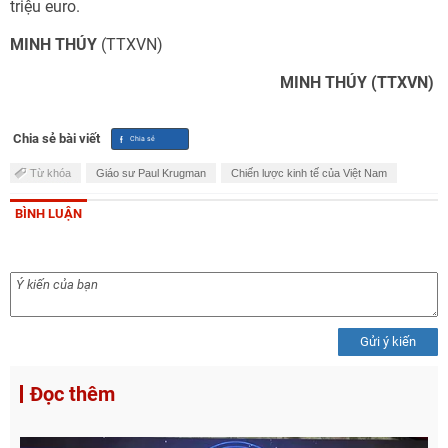
triệu euro.
MINH THÚY
(TTXVN)
MINH THÚY (TTXVN)
Chia sẻ bài viết
Từ khóa
Giáo sư Paul Krugman
Chiến lược kinh tế của Việt Nam
BÌNH LUẬN
Gửi ý kiến
Đọc thêm