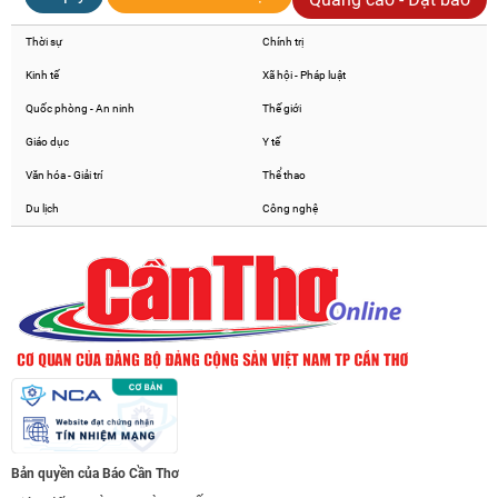
Thời sự
Chính trị
Kinh tế
Xã hội - Pháp luật
Quốc phòng - An ninh
Thế giới
Giáo dục
Y tế
Văn hóa - Giải trí
Thể thao
Du lịch
Công nghệ
Bản quyền của Báo Cần Thơ