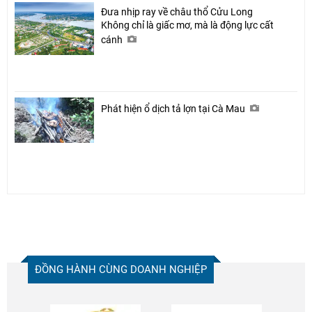
Đưa nhịp ray về châu thổ Cửu Long
Không chỉ là giấc mơ, mà là động lực cất
cánh
Phát hiện ổ dịch tả lợn tại Cà Mau
ĐỒNG HÀNH CÙNG DOANH NGHIỆP