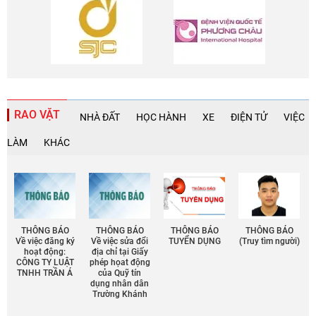
RAO VẶT
NHÀ ĐẤT
HỌC HÀNH
XE
ĐIỆN TỬ
VIỆC
LÀM
KHÁC
THÔNG BÁO
THÔNG BÁO
THÔNG BÁO
THÔNG BÁO
Về việc đăng ký
Về việc sửa đổi
TUYỂN DỤNG
(Truy tìm người)
hoạt động:
địa chỉ tại Giấy
CÔNG TY LUẬT
phép họat động
TNHH TRẦN Á
của Quỹ tín
dụng nhân dân
Trường Khánh