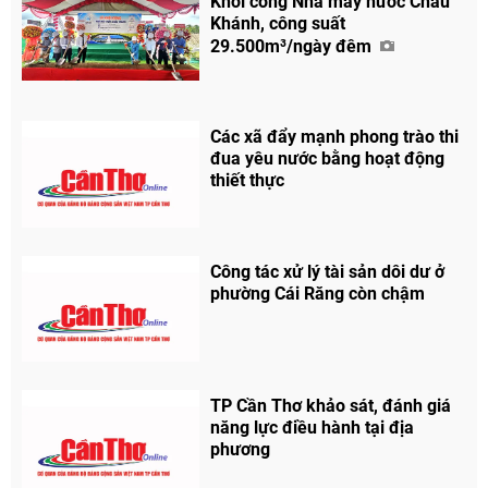
Khởi công Nhà máy nước Châu
Khánh, công suất
29.500m³/ngày đêm
Các xã đẩy mạnh phong trào thi
đua yêu nước bằng hoạt động
thiết thực
Chia sẻ
Công tác xử lý tài sản dôi dư ở
Facebook
phường Cái Răng còn chậm
TP Cần Thơ khảo sát, đánh giá
năng lực điều hành tại địa
phương