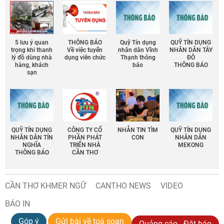
5 lưu ý quan
THÔNG BÁO
Quỹ Tín dụng
QUỸ TÍN DỤNG
trọng khi thanh
Về việc tuyển
nhân dân Vĩnh
NHÂN DÂN TÂY
lý đồ dùng nhà
dụng viên chức
Thạnh thông
ĐÔ
hàng, khách
báo
THÔNG BÁO
sạn
QUỸ TÍN DỤNG
CÔNG TY CỔ
NHẮN TIN TÌM
QUỸ TÍN DỤNG
NHÂN DÂN TÍN
PHẦN PHÁT
CON
NHÂN DÂN
NGHĨA
TRIỂN NHÀ
MEKONG
THÔNG BÁO
CẦN THƠ
CẦN THƠ KHMER NGỮ
CANTHO NEWS
VIDEO
BÁO IN
Góp ý
Gửi bài về toà soạn
Quảng cáo - Đặt báo