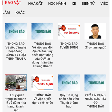
RAO VẶT
NHÀ ĐẤT
HỌC HÀNH
XE
ĐIỆN TỬ
VIỆC
LÀM
KHÁC
THÔNG BÁO
THÔNG BÁO
THÔNG BÁO
THÔNG BÁO
Về việc đăng ký
Về việc sửa đổi
TUYỂN DỤNG
(Truy tìm người)
hoạt động:
địa chỉ tại Giấy
CÔNG TY LUẬT
phép họat động
TNHH TRẦN Á
của Quỹ tín
dụng nhân dân
Trường Khánh
5 lưu ý quan
THÔNG BÁO
Quỹ Tín dụng
QUỸ TÍN DỤNG
trọng khi thanh
Về việc tuyển
nhân dân Vĩnh
NHÂN DÂN TÂY
lý đồ dùng nhà
dụng viên chức
Thạnh thông
ĐÔ
hàng, khách
báo
THÔNG BÁO
sạn