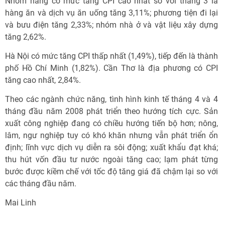
Nhóm hàng có mức tăng CPI cao nhất so với tháng 3 là
hàng ăn và dịch vụ ăn uống tăng 3,11%; phương tiện đi lại
và bưu điện tăng 2,33%; nhóm nhà ở và vật liệu xây dựng
tăng 2,62%.
Hà Nội có mức tăng CPI thấp nhất (1,49%), tiếp đến là thành
phố Hồ Chí Minh (1,82%). Cần Thơ là địa phương có CPI
tăng cao nhất, 2,84%.
Theo các ngành chức năng, tình hình kinh tế tháng 4 và 4
tháng đầu năm 2008 phát triển theo hướng tích cực. Sản
xuất công nghiệp đang có chiều hướng tiến bộ hơn; nông,
lâm, ngư nghiệp tuy có khó khăn nhưng vẫn phát triển ổn
định; lĩnh vực dịch vụ diễn ra sôi động; xuất khẩu đạt khá;
thu hút vốn đầu tư nước ngoài tăng cao; lạm phát từng
bước được kiềm chế với tốc độ tăng giá đã chậm lại so với
các tháng đầu năm.
Mai Linh