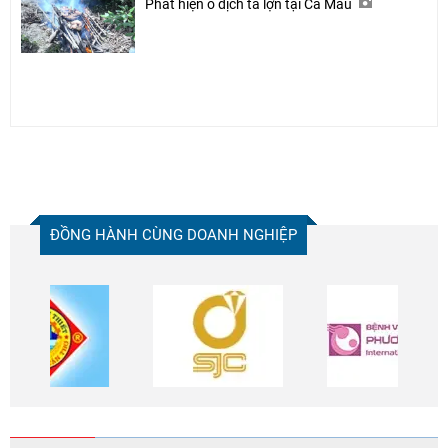
Phát hiện ổ dịch tả lợn tại Cà Mau
ĐỒNG HÀNH CÙNG DOANH NGHIỆP