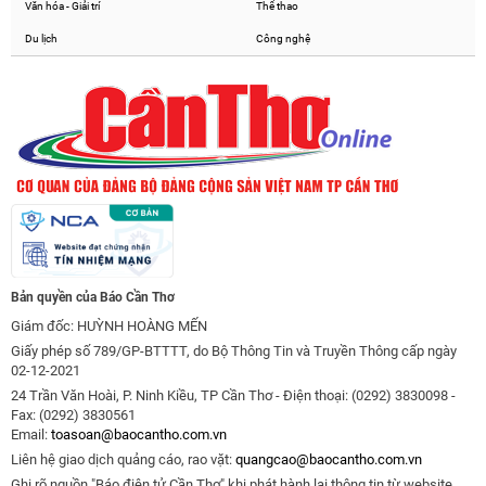
Văn hóa - Giải trí
Thể thao
Du lịch
Công nghệ
Bản quyền của Báo Cần Thơ
Giám đốc: HUỲNH HOÀNG MẾN
Giấy phép số 789/GP-BTTTT, do Bộ Thông Tin và Truyền Thông cấp ngày
02-12-2021
24 Trần Văn Hoài, P. Ninh Kiều, TP Cần Thơ - Điện thoại: (0292) 3830098 -
Fax: (0292) 3830561
Email:
toasoan@baocantho.com.vn
Liên hệ giao dịch quảng cáo, rao vặt:
quangcao@baocantho.com.vn
Ghi rõ nguồn "Báo điện tử Cần Thơ" khi phát hành lại thông tin từ website