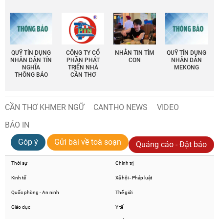
QUỸ TÍN DỤNG
CÔNG TY CỔ
NHẮN TIN TÌM
QUỸ TÍN DỤNG
NHÂN DÂN TÍN
PHẦN PHÁT
CON
NHÂN DÂN
NGHĨA
TRIỂN NHÀ
MEKONG
THÔNG BÁO
CẦN THƠ
CẦN THƠ KHMER NGỮ
CANTHO NEWS
VIDEO
BÁO IN
Góp ý
Gửi bài về toà soạn
Quảng cáo - Đặt báo
Thời sự
Chính trị
Kinh tế
Xã hội - Pháp luật
Quốc phòng - An ninh
Thế giới
Giáo dục
Y tế