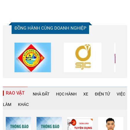
ĐỒNG HÀNH CÙNG DOANH NGHIỆP
RAO VẶT
NHÀ ĐẤT
HỌC HÀNH
XE
ĐIỆN TỬ
VIỆC
LÀM
KHÁC