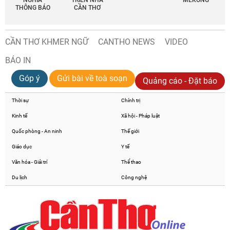
THÔNG BÁO
CẦN THƠ
CẦN THƠ KHMER NGỮ
CANTHO NEWS
VIDEO
BÁO IN
Góp ý
Gửi bài về toà soạn
Quảng cáo - Đặt báo
Thời sự
Chính trị
Kinh tế
Xã hội - Pháp luật
Quốc phòng - An ninh
Thế giới
Giáo dục
Y tế
Văn hóa - Giải trí
Thể thao
Du lịch
Công nghệ