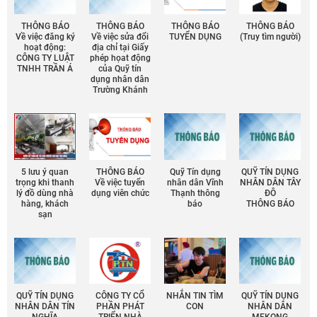
THÔNG BÁO
THÔNG BÁO
THÔNG BÁO
THÔNG BÁO
Về việc đăng ký
Về việc sửa đổi
TUYỂN DỤNG
(Truy tìm người)
hoạt động:
địa chỉ tại Giấy
CÔNG TY LUẬT
phép họat động
TNHH TRẦN Á
của Quỹ tín
dụng nhân dân
Trường Khánh
5 lưu ý quan
THÔNG BÁO
Quỹ Tín dụng
QUỸ TÍN DỤNG
trọng khi thanh
Về việc tuyển
nhân dân Vĩnh
NHÂN DÂN TÂY
lý đồ dùng nhà
dụng viên chức
Thạnh thông
ĐÔ
hàng, khách
báo
THÔNG BÁO
sạn
QUỸ TÍN DỤNG
CÔNG TY CỔ
NHẮN TIN TÌM
QUỸ TÍN DỤNG
NHÂN DÂN TÍN
PHẦN PHÁT
CON
NHÂN DÂN
NGHĨA
TRIỂN NHÀ
MEKONG