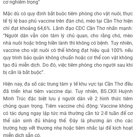
cơ nghiêm trọng"
Mặc dù có quy định bắt buộc tiêm phòng cho vật nuôi, thực
tế tỷ lệ bao phủ vaccine trên đàn chó, mèo tại Cần Thơ hiện
chỉ đạt khoảng 64,6%. Lãnh đạo CDC Cần Thơ nhấn mạnh:
“Người dân vẫn còn tâm lý chủ quan, cho rằng chó, mèo
nhà nuôi hoặc trông hiền lành thì không có bệnh. Tuy nhiên,
vaccine cho vật nuôi có thể không đạt hiệu quả 100% nếu
quy trình bảo quản không chuẩn hoặc cơ thể con vật không
tạo đủ miễn dịch. Do đó, việc tiêm phòng cho người sau khi
bị cắn là bắt buộc”.
Hiện nay, đa số các trung tâm y tế khu vực tại Cần Thơ đều
đã triển khai tiêm vaccine dại. Tuy nhiên, BS.CKII Huỳnh
Minh Trúc đặc biệt lưu ý người dân về 2 hình thức tiêm
chủng quan trọng. Tiêm vaccine chủ động: Vaccine không
có tác dụng ngay lập tức mà thường cần từ 2-8 tuần để cơ
thể sản sinh đủ kháng thể. Đây là phương án cho các
trường hợp vết thương nhẹ hoặc tiêm nhắc lại để kích hoạt
miễn dịch sẵn có.