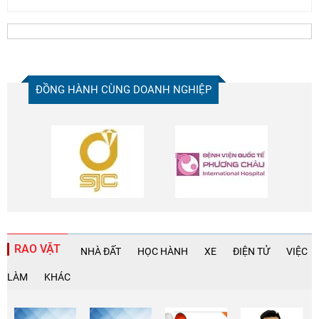
ĐỒNG HÀNH CÙNG DOANH NGHIỆP
RAO VẶT
NHÀ ĐẤT
HỌC HÀNH
XE
ĐIỆN TỬ
VIỆC
LÀM
KHÁC