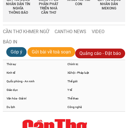
NHÂN DÂN TÍN
PHẦN PHÁT
CON
NHÂN DÂN
NGHĨA
TRIỂN NHÀ
MEKONG
THÔNG BÁO
CẦN THƠ
CẦN THƠ KHMER NGỮ
CANTHO NEWS
VIDEO
BÁO IN
Góp ý
Gửi bài về toà soạn
Quảng cáo - Đặt báo
Thời sự
Chính trị
Kinh tế
Xã hội - Pháp luật
Quốc phòng - An ninh
Thế giới
Giáo dục
Y tế
Văn hóa - Giải trí
Thể thao
Du lịch
Công nghệ