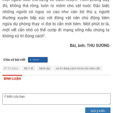
đủ, không thả rông, luôn rọ mõm cho vật nuôi. Đặc biệt,
những người có nguy cơ cao như cán bộ thú y, người
thường xuyên tiếp xúc với động vật nên chủ động tiêm
ngừa dự phòng thay vì đợi bị cắn mới tiêm. Một phút lơ là,
một vết cắn nhỏ có thể cướp đi mạng sống nếu chúng ta
không xử trí đúng cách”.
Bài, ảnh: THU SƯƠNG
Chia sẻ bài viết
Từ khóa
Bộ Y tế
bệnh dại
xử trí đúng cách khi bị chó mèo cắn
BÌNH LUẬN
Gửi ý kiến