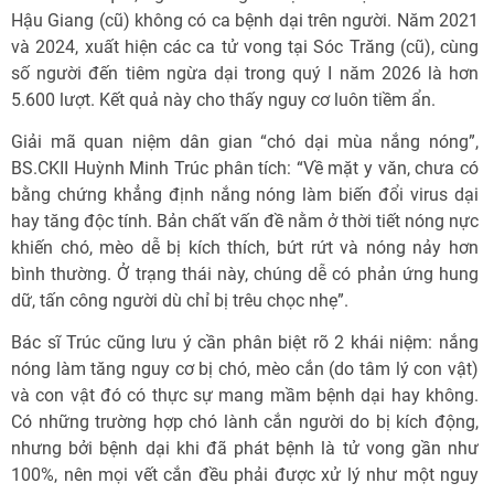
Hậu Giang (cũ) không có ca bệnh dại trên người. Năm 2021
và 2024, xuất hiện các ca tử vong tại Sóc Trăng (cũ), cùng
số người đến tiêm ngừa dại trong quý I năm 2026 là hơn
5.600 lượt. Kết quả này cho thấy nguy cơ luôn tiềm ẩn.
Giải mã quan niệm dân gian “chó dại mùa nắng nóng”,
BS.CKII Huỳnh Minh Trúc phân tích: “Về mặt y văn, chưa có
bằng chứng khẳng định nắng nóng làm biến đổi virus dại
hay tăng độc tính. Bản chất vấn đề nằm ở thời tiết nóng nực
khiến chó, mèo dễ bị kích thích, bứt rứt và nóng nảy hơn
bình thường. Ở trạng thái này, chúng dễ có phản ứng hung
dữ, tấn công người dù chỉ bị trêu chọc nhẹ”.
Bác sĩ Trúc cũng lưu ý cần phân biệt rõ 2 khái niệm: nắng
nóng làm tăng nguy cơ bị chó, mèo cắn (do tâm lý con vật)
và con vật đó có thực sự mang mầm bệnh dại hay không.
Có những trường hợp chó lành cắn người do bị kích động,
nhưng bởi bệnh dại khi đã phát bệnh là tử vong gần như
100%, nên mọi vết cắn đều phải được xử lý như một nguy