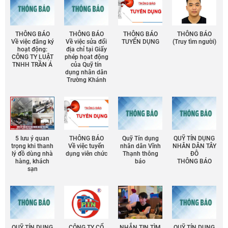
THÔNG BÁO
THÔNG BÁO
THÔNG BÁO
THÔNG BÁO
Về việc đăng ký
Về việc sửa đổi
TUYỂN DỤNG
(Truy tìm người)
hoạt động:
địa chỉ tại Giấy
CÔNG TY LUẬT
phép họat động
TNHH TRẦN Á
của Quỹ tín
dụng nhân dân
Trường Khánh
5 lưu ý quan
THÔNG BÁO
Quỹ Tín dụng
QUỸ TÍN DỤNG
trọng khi thanh
Về việc tuyển
nhân dân Vĩnh
NHÂN DÂN TÂY
lý đồ dùng nhà
dụng viên chức
Thạnh thông
ĐÔ
hàng, khách
báo
THÔNG BÁO
sạn
QUỸ TÍN DỤNG
CÔNG TY CỔ
NHẮN TIN TÌM
QUỸ TÍN DỤNG