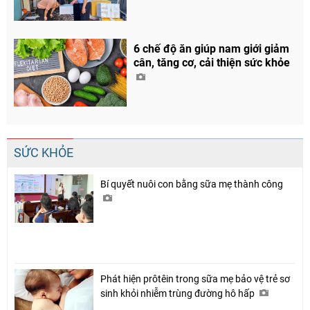
6 chế độ ăn giúp nam giới giảm
cân, tăng cơ, cải thiện sức khỏe
SỨC KHỎE
Bí quyết nuôi con bằng sữa mẹ thành công
Chia sẻ
Phát hiện prôtêin trong sữa mẹ bảo vệ trẻ sơ
sinh khỏi nhiễm trùng đường hô hấp
Facebook