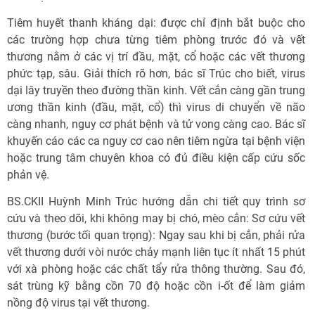
Tiêm huyết thanh kháng dại: được chỉ định bắt buộc cho
các trường hợp chưa từng tiêm phòng trước đó và vết
thương nằm ở các vị trí đầu, mặt, cổ hoặc các vết thương
phức tạp, sâu. Giải thích rõ hơn, bác sĩ Trúc cho biết, virus
dại lây truyền theo đường thần kinh. Vết cắn càng gần trung
ương thần kinh (đầu, mặt, cổ) thì virus di chuyển về não
càng nhanh, nguy cơ phát bệnh và tử vong càng cao. Bác sĩ
khuyến cáo các ca nguy cơ cao nên tiêm ngừa tại bệnh viện
hoặc trung tâm chuyên khoa có đủ điều kiện cấp cứu sốc
phản vệ.
BS.CKII Huỳnh Minh Trúc hướng dẫn chi tiết quy trình sơ
cứu và theo dõi, khi không may bị chó, mèo cắn: Sơ cứu vết
thương (bước tối quan trọng): Ngay sau khi bị cắn, phải rửa
vết thương dưới vòi nước chảy mạnh liên tục ít nhất 15 phút
với xà phòng hoặc các chất tẩy rửa thông thường. Sau đó,
sát trùng kỹ bằng cồn 70 độ hoặc cồn i-ốt để làm giảm
nồng độ virus tại vết thương.