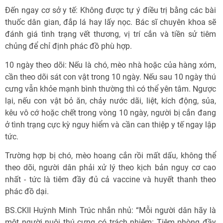
Đến ngay cơ sở y tế: Không được tự ý điều trị bằng các bài
thuốc dân gian, đắp lá hay lấy nọc. Bác sĩ chuyên khoa sẽ
đánh giá tình trạng vết thương, vị trí cắn và tiền sử tiêm
chủng để chỉ định phác đồ phù hợp.
10 ngày theo dõi: Nếu là chó, mèo nhà hoặc của hàng xóm,
cần theo dõi sát con vật trong 10 ngày. Nếu sau 10 ngày thú
cưng vẫn khỏe mạnh bình thường thì có thể yên tâm. Ngược
lại, nếu con vật bỏ ăn, chảy nước dãi, liệt, kích động, sủa,
kêu vô cớ hoặc chết trong vòng 10 ngày, người bị cắn đang
ở tình trạng cực kỳ nguy hiểm và cần can thiệp y tế ngay lập
tức.
Trường hợp bị chó, mèo hoang cắn rồi mất dấu, không thể
theo dõi, người dân phải xử lý theo kịch bản nguy cơ cao
nhất - tức là tiêm đầy đủ cả vaccine và huyết thanh theo
phác đồ dại.
BS.CKII Huỳnh Minh Trúc nhắn nhủ: “Mỗi người dân hãy là
một người nuôi thú cưng có trách nhiệm: Tiêm phòng đầy