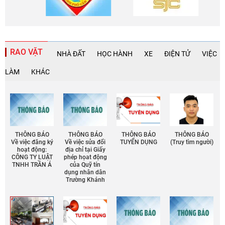
RAO VẶT
NHÀ ĐẤT
HỌC HÀNH
XE
ĐIỆN TỬ
VIỆC
LÀM
KHÁC
THÔNG BÁO
THÔNG BÁO
THÔNG BÁO
THÔNG BÁO
Về việc đăng ký
Về việc sửa đổi
TUYỂN DỤNG
(Truy tìm người)
hoạt động:
địa chỉ tại Giấy
CÔNG TY LUẬT
phép họat động
TNHH TRẦN Á
của Quỹ tín
dụng nhân dân
Trường Khánh