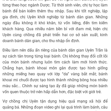
từng theo học ngành Dược. Từ thời sinh viên, chị tự học làm
bánh để bán kiếm thêm thu nhập. Sau khi tốt nghiệp, lập
gia đình, chị Uyên khởi nghiệp từ bánh dân gian. Những
ngày đầu không ít khó khăn, từ vốn liếng, đến tìm kiếm
khách hàng. Qua nhiều năm bền bỉ với đam mê, hiện chị
Uyên cùng chồng đã phát triển hai cơ sở sản xuất, kinh
doanh bánh dân gian, cho thu nhập ổn định.
Điều làm nên dấu ấn riêng của bánh dân gian Uyên Trần là
sự cách tân trong từng loại bánh. Chị không thay đổi cốt lõi
của món bánh nhưng luôn tìm cách làm mới hình thức.
Chẳng hạn, bánh khoai môn gân được tạo hình giống
những miếng heo quay với lớp “da” vàng bắt mắt; bánh
khoai mì chuối được tạo hình thành những bông hoa nhiều
màu sắc... Chính sự sáng tạo ấy đã giúp những món bánh
vốn quen thuộc trở nên hấp dẫn hơn, đặc biệt với giới trẻ.
Vợ chồng chị Uyên tận dụng hiệu quả mạng xã hội để
quảng bá. Những đoạn video ghi lại quá trình làm bánh, câu