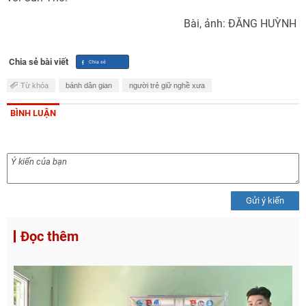
Bài, ảnh: ĐĂNG HUỲNH
Chia sẻ bài viết
Từ khóa
bánh dân gian
người trẻ giữ nghề xưa
BÌNH LUẬN
Gửi ý kiến
Đọc thêm