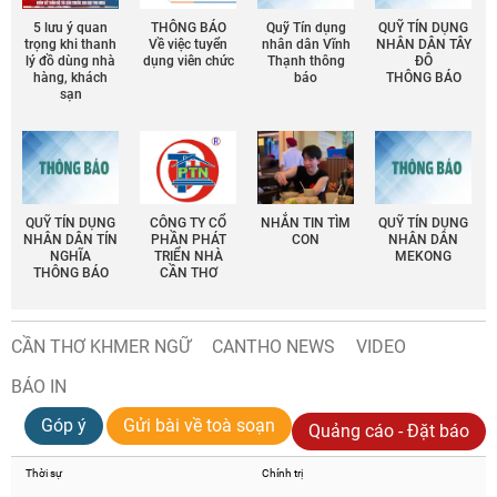
5 lưu ý quan
THÔNG BÁO
Quỹ Tín dụng
QUỸ TÍN DỤNG
trọng khi thanh
Về việc tuyển
nhân dân Vĩnh
NHÂN DÂN TÂY
lý đồ dùng nhà
dụng viên chức
Thạnh thông
ĐÔ
hàng, khách
báo
THÔNG BÁO
sạn
QUỸ TÍN DỤNG
CÔNG TY CỔ
NHẮN TIN TÌM
QUỸ TÍN DỤNG
NHÂN DÂN TÍN
PHẦN PHÁT
CON
NHÂN DÂN
NGHĨA
TRIỂN NHÀ
MEKONG
THÔNG BÁO
CẦN THƠ
CẦN THƠ KHMER NGỮ
CANTHO NEWS
VIDEO
BÁO IN
Góp ý
Gửi bài về toà soạn
Quảng cáo - Đặt báo
Thời sự
Chính trị