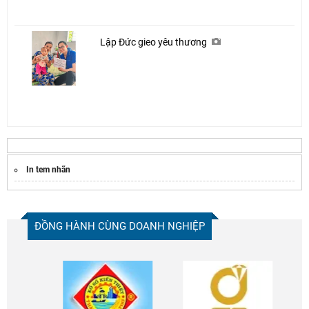
Lập Đức gieo yêu thương
In tem nhãn
ĐỒNG HÀNH CÙNG DOANH NGHIỆP