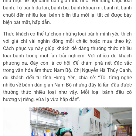
như một “lễ hội bánh dân gian thu nhỏ” với hàng chục loại
bánh. Từ bánh da lợn, bánh bò, bánh khoai mì, bánh ít, bánh
chuối đến nhiều loại bánh biến tấu mới lạ, tất cả được bày
biện bắt mắt, hấp dẫn.
Thực khách có thể tự chọn những loại bánh mình yêu thích
với giá chỉ vài nghìn đồng mỗi chiếc hoặc mua theo ký.
Cách phục vụ này giúp khách dễ dàng thưởng thức nhiều
loại bánh trong một lần trải nghiệm. Với nhiều du khách
phương xa, đây còn là cơ hội để khám phá nét đặc sắc
trong văn hóa ẩm thực Nam Bộ. Chị Nguyễn Hà Thúy Oanh,
du khách đến từ tỉnh Hưng Yên, chia sẻ: “Tôi từng nghe
nhiều về bánh dân gian Nam Bộ nhưng đây là lần đầu được
thưởng thức nhiều loại như vậy. Mỗi loại bánh đều có
hương vị riêng, vừa lạ vừa hấp dẫn”.