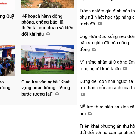
Trách nhiệm gia đình cản tr
ồng Quỹ
Kế hoạch hành động
phụ nữ Nhật học tập nâng 
phòng, chống bão, lũ,
trình độ
thiên tai cực đoan và biến
đổi khí hậu
Ông Hứa Đức sống neo đơn
cần sự giúp đỡ của cộng
đồng
Mì trứng nhân ái 0 đồng ấm
lòng người khó khăn
Đừng để "con nhà người ta"
ho
Giao lưu văn nghệ “Khát
trở thành nỗi ám ảnh của t
hường
vọng hoàn lương - Vững
bước tương lai”
Nỗ lực thực hiện an sinh xã
hội
Triển khai phương án thu hồ
đất đối với hộ dân tại phườ