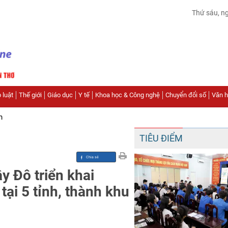
Thứ sáu, n
 luật
Thế giới
Giáo dục
Y tế
Khoa học & Công nghệ
Chuyển đổi số
Văn hó
n
TIÊU ĐIỂM
y Đô triển khai
tại 5 tỉnh, thành khu