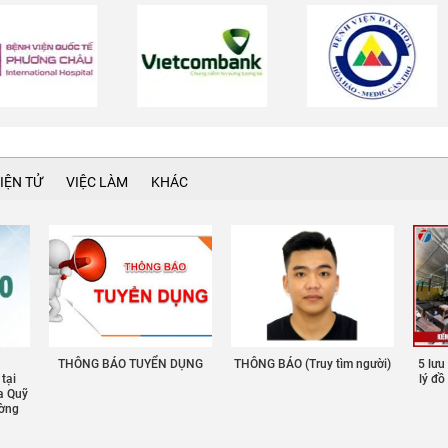
IỆN TỬ
VIỆC LÀM
KHÁC
THÔNG BÁO TUYỂN DỤNG
THÔNG BÁO (Truy tìm người)
5 lưu
 tại
lý đ
a Quỹ
ường