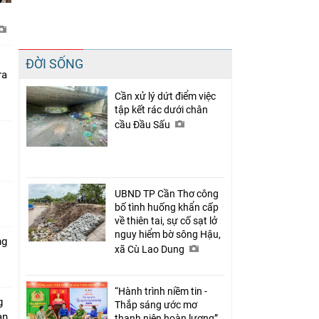
Chia sẻ
ĐỜI SỐNG
Facebook
ra
Cần xử lý dứt điểm việc
tập kết rác dưới chân
cầu Đầu Sấu
UBND TP Cần Thơ công
bố tình huống khẩn cấp
về thiên tai, sự cố sạt lở
nguy hiểm bờ sông Hậu,
ng
xã Cù Lao Dung
“Hành trình niềm tin -
g
Thắp sáng ước mơ
àn
thanh niên hoàn lương”