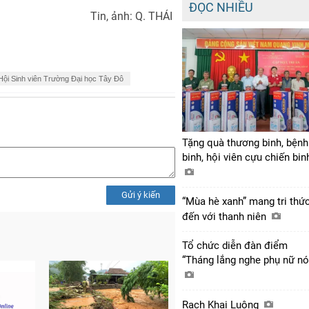
ĐỌC NHIỀU
Tin, ảnh: Q. THÁI
Hội Sinh viên Trường Đại học Tây Đô
Tặng quà thương binh, bệnh
binh, hội viên cựu chiến bi
Gửi ý kiến
“Mùa hè xanh” mang tri thứ
đến với thanh niên
Tổ chức diễn đàn điểm
“Tháng lắng nghe phụ nữ nó
Rạch Khai Luông