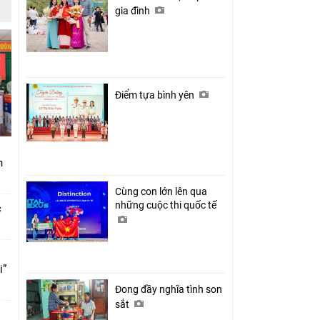
gia đình
Điểm tựa bình yên
nh
Cùng con lớn lên qua
những cuộc thi quốc tế
c
i”
Đong đầy nghĩa tình son
sắt