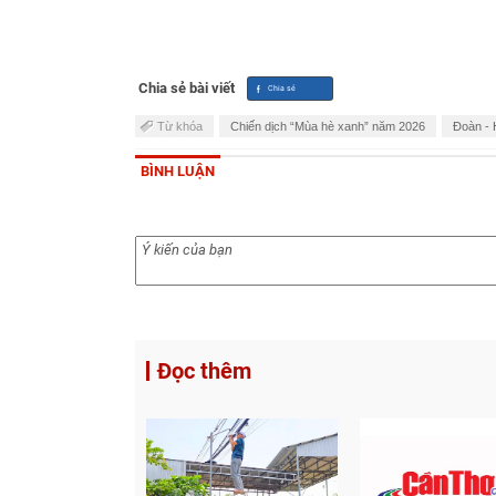
Chia sẻ bài viết
Từ khóa
Chiến dịch “Mùa hè xanh” năm 2026
Đoàn - 
BÌNH LUẬN
Đọc thêm