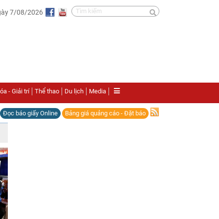
gày 7/08/2026
a - Giải trí
Thể thao
Du lịch
Media
Đọc báo giấy Online
Bảng giá quảng cáo - Đặt báo