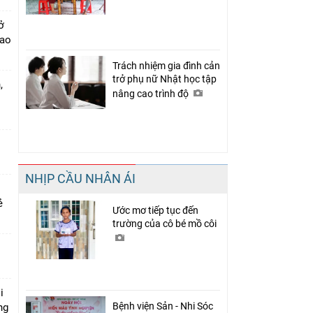
ở
cao
Trách nhiệm gia đình cản
trở phụ nữ Nhật học tập
,
nâng cao trình độ
NHỊP CẦU NHÂN ÁI
rẻ
Ước mơ tiếp tục đến
trường của cô bé mồ côi
i
Bệnh viện Sản - Nhi Sóc
ng