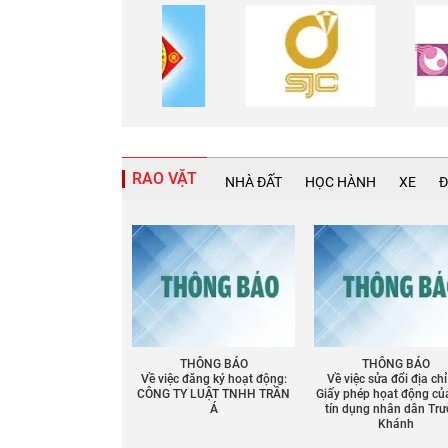
RAO VẶT
NHÀ ĐẤT
HỌC HÀNH
XE
Đ
THÔNG BÁO
THÔNG BÁO
Về việc đăng ký hoạt động:
Về việc sửa đổi địa chỉ
CÔNG TY LUẬT TNHH TRẦN
Giấy phép họat động củ
Á
tín dụng nhân dân Tr
Khánh