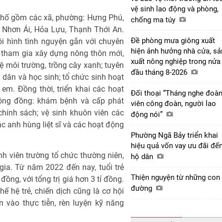
vệ sinh lao động và phòng,
 phố gồm các xã, phường: Hưng Phú,
chống ma túy
 Nhơn Ái, Hỏa Lựu, Thạnh Thới An.
Đề phòng mưa giông xuất
ội hình tình nguyện gắn với chuyên
hiện ảnh hưởng nhà cửa, sả
: tham gia xây dựng nông thôn mới,
xuất nông nghiệp trong nửa
ệ môi trường, trồng cây xanh; tuyên
đầu tháng 8-2026
dân và học sinh; tổ chức sinh hoạt
 em. Đồng thời, triển khai các hoạt
Đối thoại “Tháng nghe đoà
cộng đồng: khám bệnh và cấp phát
viên công đoàn, người lao
hính sách; vệ sinh khuôn viên các
động nói”
các anh hùng liệt sĩ và các hoạt động
Phường Ngã Bảy triển khai
hiệu quả vốn vay ưu đãi đế
h viên trường tổ chức thường niên,
hộ dân
ia. Từ năm 2022 đến nay, tuổi trẻ
Thiện nguyện từ những con
đồng, với tổng trị giá hơn 3 tỉ đồng.
đường
ế hệ trẻ, chiến dịch cũng là cơ hội
 vào thực tiễn, rèn luyện kỹ năng