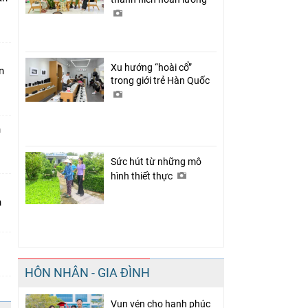
Xu hướng “hoài cổ”
n
trong giới trẻ Hàn Quốc
n
Sức hút từ những mô
hình thiết thực
n
HÔN NHÂN - GIA ĐÌNH
Vun vén cho hạnh phúc