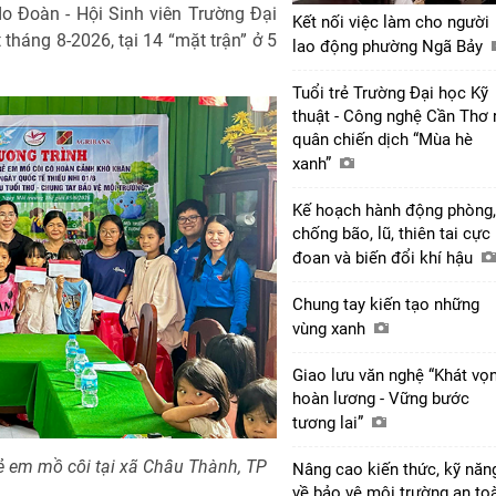
o Đoàn - Hội Sinh viên Trường Đại
Kết nối việc làm cho người
 tháng 8-2026, tại 14 “mặt trận” ở 5
lao động phường Ngã Bảy
Tuổi trẻ Trường Đại học Kỹ
thuật - Công nghệ Cần Thơ 
quân chiến dịch “Mùa hè
xanh”
Kế hoạch hành động phòng,
chống bão, lũ, thiên tai cực
đoan và biến đổi khí hậu
Chung tay kiến tạo những
vùng xanh
Giao lưu văn nghệ “Khát vọ
hoàn lương - Vững bước
tương lai”
ẻ em mồ côi tại xã Châu Thành, TP
Nâng cao kiến thức, kỹ năn
về bảo vệ môi trường an to