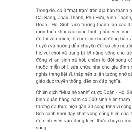
Trong đó, có 8 “mặt trận” trên địa bàn thành
Cái Răng, Châu Thành, Phú Hữu, Vĩnh Thạnh,
Đoàn - Hội Sinh viên trường thành lập các đ
môn triển khai các công trình, phần việc như
đô thị văn minh; tổ chức các hoạt động bảo v
truyền và hướng dẫn chuyển đổi số cho người 
hè, vui chơi và trang bị kỹ năng sống cho trẻ
động vì an sinh xã hội, chăm lo đời sống 
thuốc miễn phí, sửa chữa nhà cho gia đình c
nghĩa trang liệt sĩ, thắp nến tri ân tưởng nhớ 
giáo dục truyền thống, đền ơn đáp nghĩa.
Chiến dịch “Mùa hè xanh” được Đoàn - Hội Sin
bình quân hàng năm có 500 sinh viên tham g
trường đã thực hiện gần 30 công trình vì cộng 
Bên cạnh khơi dậy khát vọng cống hiến của th
để sinh viên vận dụng kiến thức chuyên môn
sống.