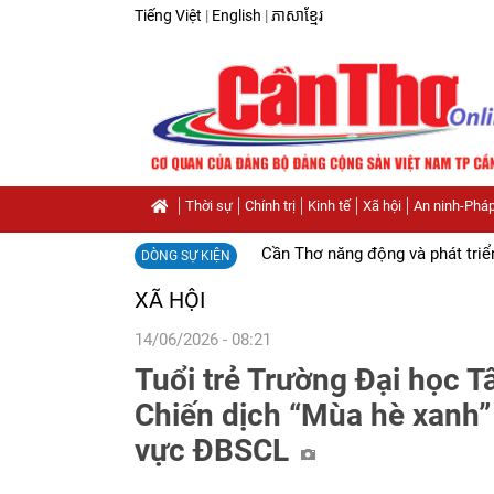
Tiếng Việt
|
English
|
ភាសាខ្មែរ
Thời sự
Chính trị
Kinh tế
Xã hội
An ninh-Pháp
Cần Thơ năng động và phát triể
DÒNG SỰ KIỆN
XÃ HỘI
14/06/2026 - 08:21
Tuổi trẻ Trường Đại học Tâ
Chiến dịch “Mùa hè xanh” 
vực ĐBSCL