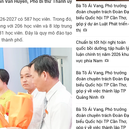
rần Văn Huyến, Phó Bí thư Thành ủy
Bà Tô Ái Vang, Phó trưởng
đoàn chuyên trách Đoàn Đạ
biểu Quốc hội TP Cần Thơ,
026-2027 có 587 học viên. Trong đó,
góp ý dự án Luật Phát triển
rung với 206 học viên và 8 lớp trung
thị
381 học viên. Đây là quy mô đào tạo
ị thành phố.
Chuẩn bị tốt hội nghị toàn
quốc bồi dưỡng, tập huấn lý
luận chính trị năm 2026 khu
vực phía Nam
Bà Tô Ái Vang, Phó trưởng
đoàn chuyên trách Đoàn Đạ
biểu Quốc hội TP Cần Thơ,
góp ý về việc thành lập TP
Quảng Ninh
Bà Tô Ái Vang, Phó trưởng
đoàn chuyên trách Đoàn Đạ
biểu Quốc hội TP Cần Thơ,
góp ý về việc thành lập TP