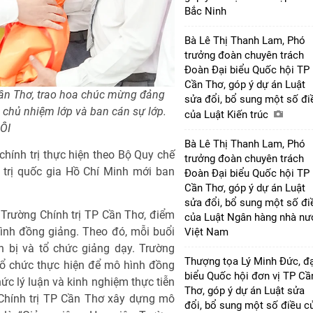
Bắc Ninh
Bà Lê Thị Thanh Lam, Phó
trưởng đoàn chuyên trách
Đoàn Đại biểu Quốc hội TP
Cần Thơ, góp ý dự án Luật
ần Thơ, trao hoa chúc mừng đảng
sửa đổi, bổ sung một số đi
 chủ nhiệm lớp và ban cán sự lớp.
của Luật Kiến trúc
ÔI
Bà Lê Thị Thanh Lam, Phó
 chính trị thực hiện theo Bộ Quy chế
trưởng đoàn chuyên trách
h trị quốc gia Hồ Chí Minh mới ban
Đoàn Đại biểu Quốc hội TP
Cần Thơ, góp ý dự án Luật
sửa đổi, bổ sung một số đi
Trường Chính trị TP Cần Thơ, điểm
của Luật Ngân hàng nhà nư
ình đồng giảng. Theo đó, mỗi buổi
Việt Nam
n bị và tổ chức giảng dạy. Trường
Thượng tọa Lý Minh Đức, đạ
tổ chức thực hiện để mô hình đồng
biểu Quốc hội đơn vị TP Cầ
thức lý luận và kinh nghiệm thực tiễn
Thơ, góp ý dự án Luật sửa
 Chính trị TP Cần Thơ xây dựng mô
đổi, bổ sung một số điều c