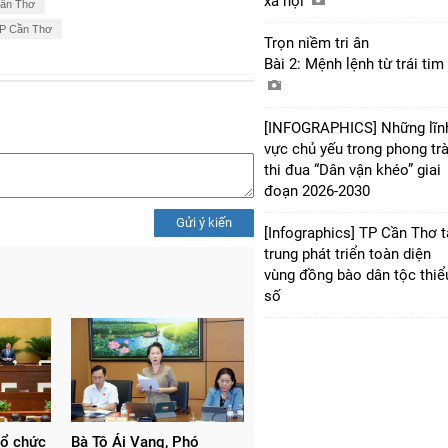
xã hội
Cần Thơ
TP Cần Thơ
Trọn niềm tri ân
Bài 2: Mệnh lệnh từ trái tim
[INFOGRAPHICS] Những lĩn
vực chủ yếu trong phong tr
thi đua “Dân vận khéo” giai
đoạn 2026-2030
Gửi ý kiến
[Infographics] TP Cần Thơ 
trung phát triển toàn diện
vùng đồng bào dân tộc thiể
số
tổ chức
Bà Tô Ái Vang, Phó