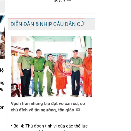
quyền
DIỄN ĐÀN & NHỊP CẦU DÂN CỬ
độ
ung
ng
Vạch trần những bịa đặt vô căn cứ, có
đơn
chủ đích về tín ngưỡng, tôn giáo
i
ỉ
Bài 4: Thủ đoạn tinh vi của các thế lực