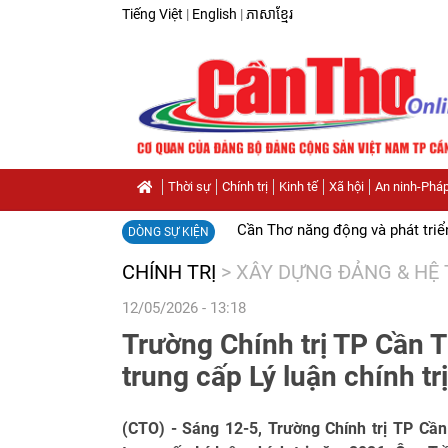
Tiếng Việt
|
English
|
ភាសាខ្មែរ
Thời sự
Chính trị
Kinh tế
Xã hội
An ninh-Pháp
Cần Thơ năng động và phát triể
DÒNG SỰ KIỆN
CHÍNH TRỊ
>
XÂY DỰNG ĐẢNG & HỆ 
12/05/2026 - 13:18
Trường Chính trị TP Cần T
trung cấp Lý luận chính tr
(CTO) - Sáng 12-5, Trường Chính trị TP Cần