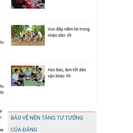
Vun đắp niềm tin trong
nhân dân
ều
Học Bác, làm tốt dân
vận khéo
ều
ớc
i
n
BẢO VỆ NỀN TẢNG TƯ TƯỞNG
CỦA ĐẢNG
ủa