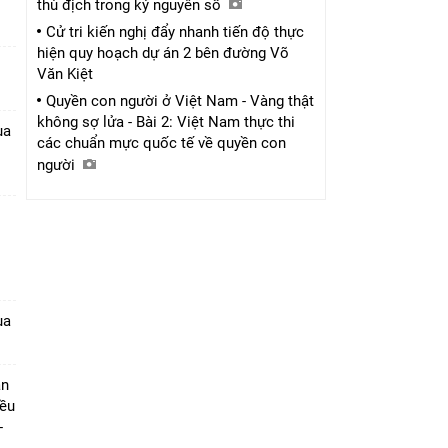
thù địch trong kỷ nguyên số
Cử tri kiến nghị đẩy nhanh tiến độ thực
hiện quy hoạch dự án 2 bên đường Võ
Văn Kiệt
Quyền con người ở Việt Nam - Vàng thật
không sợ lửa - Bài 2: Việt Nam thực thi
ua
các chuẩn mực quốc tế về quyền con
người
1
ua
ần
iều
-