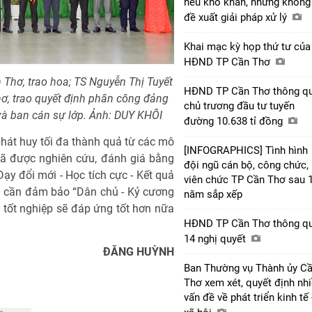
nêu khó khăn, nhưng không
đề xuất giải pháp xử lý
Khai mạc kỳ họp thứ tư của
HĐND TP Cần Thơ
Thơ, trao hoa; TS Nguyễn Thị Tuyết
HĐND TP Cần Thơ thông q
hơ, trao quyết định phân công đảng
chủ trương đầu tư tuyến
và ban cán sự lớp. Ảnh: DUY KHÔI
đường 10.638 tỉ đồng
phát huy tối đa thành quả từ các mô
[INFOGRAPHICS] Tình hình
 đã được nghiên cứu, đánh giá bằng
đội ngũ cán bộ, công chức,
ạy đổi mới - Học tích cực - Kết quả
viên chức TP Cần Thơ sau 
mới cần đảm bảo “Dân chủ - Kỷ cương
năm sắp xếp
i tốt nghiệp sẽ đáp ứng tốt hơn nữa
HĐND TP Cần Thơ thông q
14 nghị quyết
ĐĂNG HUỲNH
Ban Thường vụ Thành ủy C
Thơ xem xét, quyết định nh
vấn đề về phát triển kinh tế 