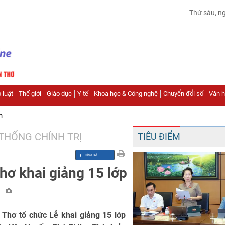
Thứ sáu, n
 luật
Thế giới
Giáo dục
Y tế
Khoa học & Công nghệ
Chuyển đổi số
Văn hó
n
THỐNG CHÍNH TRỊ
TIÊU ĐIỂM
hơ khai giảng 15 lớp
ị
 Thơ tổ chức Lễ khai giảng 15 lớp