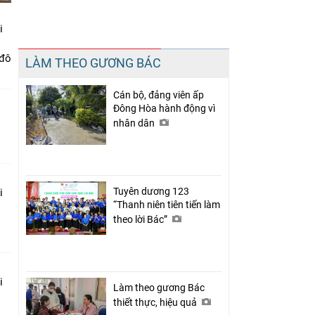
i
Chia sẻ
 đô
LÀM THEO GƯƠNG BÁC
Facebook
Cán bộ, đảng viên ấp
Đông Hòa hành động vì
nhân dân
Tuyên dương 123
i
“Thanh niên tiên tiến làm
theo lời Bác”
i
Làm theo gương Bác
thiết thực, hiệu quả