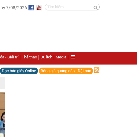
gày 7/08/2026
a - Giải trí
Thể thao
Du lịch
Media
Đọc báo giấy Online
Bảng giá quảng cáo - Đặt báo