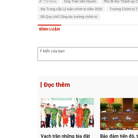
Từ khóa
Ông Trần Văn Huyến
Phó Bí thư Thành ủy 
lớp Trung cấp Lý luận chính trị năm 2026
Trường Chính trị 
Bộ Quy chế Công tác trường chính trị
BÌNH LUẬN
Đọc thêm
Vạch trần những bịa đặt
Bảo đảm tiến độ, 