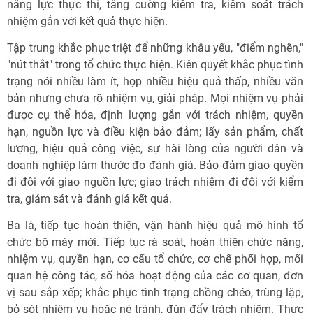
năng lực thực thi, tăng cường kiểm tra, kiểm soát trách
nhiệm gắn với kết quả thực hiện.
Tập trung khắc phục triệt để những khâu yếu, "điểm nghẽn,"
"nút thắt" trong tổ chức thực hiện. Kiên quyết khắc phục tình
trạng nói nhiều làm ít, họp nhiều hiệu quả thấp, nhiều văn
bản nhưng chưa rõ nhiệm vụ, giải pháp. Mọi nhiệm vụ phải
được cụ thể hóa, định lượng gắn với trách nhiệm, quyền
hạn, nguồn lực và điều kiện bảo đảm; lấy sản phẩm, chất
lượng, hiệu quả công việc, sự hài lòng của người dân và
doanh nghiệp làm thước đo đánh giá. Bảo đảm giao quyền
đi đôi với giao nguồn lực; giao trách nhiệm đi đôi với kiểm
tra, giám sát và đánh giá kết quả.
Ba là, tiếp tục hoàn thiện, vận hành hiệu quả mô hình tổ
chức bộ máy mới. Tiếp tục rà soát, hoàn thiện chức năng,
nhiệm vụ, quyền hạn, cơ cấu tổ chức, cơ chế phối hợp, mối
quan hệ công tác, số hóa hoạt động của các cơ quan, đơn
vị sau sắp xếp; khắc phục tình trạng chồng chéo, trùng lặp,
bỏ sót nhiệm vụ hoặc né tránh, đùn đẩy trách nhiệm. Thực