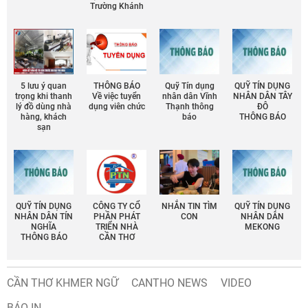
Trường Khánh
5 lưu ý quan
THÔNG BÁO
Quỹ Tín dụng
QUỸ TÍN DỤNG
trọng khi thanh
Về việc tuyển
nhân dân Vĩnh
NHÂN DÂN TÂY
lý đồ dùng nhà
dụng viên chức
Thạnh thông
ĐÔ
hàng, khách
báo
THÔNG BÁO
sạn
QUỸ TÍN DỤNG
CÔNG TY CỔ
NHẮN TIN TÌM
QUỸ TÍN DỤNG
NHÂN DÂN TÍN
PHẦN PHÁT
CON
NHÂN DÂN
NGHĨA
TRIỂN NHÀ
MEKONG
THÔNG BÁO
CẦN THƠ
CẦN THƠ KHMER NGỮ
CANTHO NEWS
VIDEO
BÁO IN