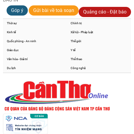
Góp ý
Gửi bài về toà soạn
Quảng cáo - Đặt báo
Thời sự
Chính trị
Kinh tế
Xã hội - Pháp luật
Quốc phòng - An ninh
Thế giới
Giáo dục
Y tế
Văn hóa - Giải trí
Thể thao
Du lịch
Công nghệ