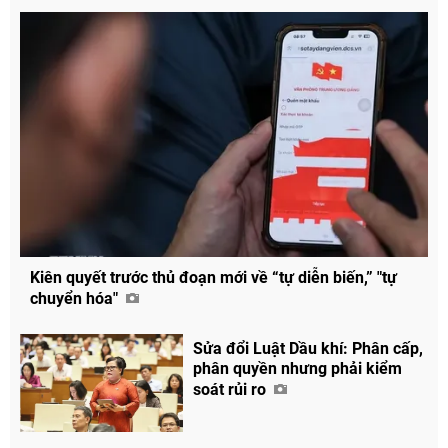
Kiên quyết trước thủ đoạn mới về “tự diễn biến,” "tự
chuyển hóa"
Sửa đổi Luật Dầu khí: Phân cấp,
phân quyền nhưng phải kiểm
soát rủi ro