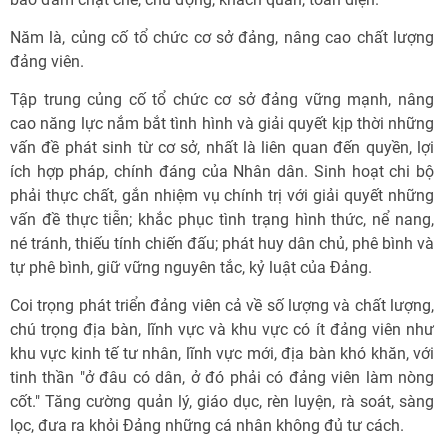
Năm là, củng cố tổ chức cơ sở đảng, nâng cao chất lượng
đảng viên.
Tập trung củng cố tổ chức cơ sở đảng vững mạnh, nâng
cao năng lực nắm bắt tình hình và giải quyết kịp thời những
vấn đề phát sinh từ cơ sở, nhất là liên quan đến quyền, lợi
ích hợp pháp, chính đáng của Nhân dân. Sinh hoạt chi bộ
phải thực chất, gắn nhiệm vụ chính trị với giải quyết những
vấn đề thực tiễn; khắc phục tình trạng hình thức, nể nang,
né tránh, thiếu tính chiến đấu; phát huy dân chủ, phê bình và
tự phê bình, giữ vững nguyên tắc, kỷ luật của Đảng.
Coi trọng phát triển đảng viên cả về số lượng và chất lượng,
chú trọng địa bàn, lĩnh vực và khu vực có ít đảng viên như
khu vực kinh tế tư nhân, lĩnh vực mới, địa bàn khó khăn, với
tinh thần "ở đâu có dân, ở đó phải có đảng viên làm nòng
cốt." Tăng cường quản lý, giáo dục, rèn luyện, rà soát, sàng
lọc, đưa ra khỏi Đảng những cá nhân không đủ tư cách.