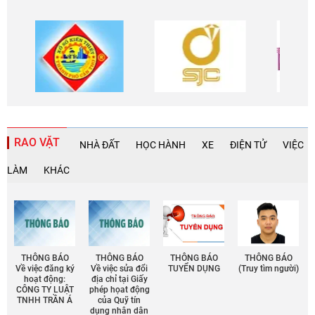
RAO VẶT
NHÀ ĐẤT
HỌC HÀNH
XE
ĐIỆN TỬ
VIỆC
LÀM
KHÁC
Chia sẻ
THÔNG BÁO
THÔNG BÁO
THÔNG BÁO
THÔNG BÁO
Facebook
Về việc đăng ký
Về việc sửa đổi
TUYỂN DỤNG
(Truy tìm người)
hoạt động:
địa chỉ tại Giấy
CÔNG TY LUẬT
phép họat động
TNHH TRẦN Á
của Quỹ tín
dụng nhân dân