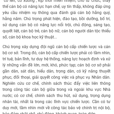
"có lên, có xuống"; kịp thời miễn nhiệm, cho từ chức, thay
thế cán bộ có năng lực hạn chế, uy tín thấp, không đáp ứng
yêu cầu nhiệm vụ thông qua đánh giá cán bộ hằng quý,
hằng năm. Chú trọng phát hiện, đào tạo, bồi dưỡng, bố trí,
sử dụng cán bộ có năng lực nổi trội, chủ động, sáng tạo,
quyết liệt, cán bộ trẻ, cán bộ nữ, cán bộ người dân tộc thiểu
số, cán bộ khoa học kỹ thuật...
Chú trọng xây dựng đội ngũ cán bộ cấp chiến lược và cán
bộ cơ sở. Trong đó, cán bộ cấp chiến lược phải có tầm nhìn,
trí tuệ, bản lĩnh, tư duy hệ thống, năng lực hoạch định và xử
lý những vấn đề lớn, mới, khó, phức tạp; cán bộ cơ sở phải
gần dân, sát dân, hiểu dân, trọng dân, có kỹ năng thuyết
phục, đối thoại, giải quyết công việc và phục vụ Nhân dân.
Nghiên cứu cơ chế, chính sách thúc đẩy việc liên thông
trong công tác cán bộ giữa trong và ngoài khu vực Nhà
nước; có cơ chế, chính sách thu hút, sử dụng, trọng dụng
nhân tài, nhất là trong các lĩnh vực chiến lược. Cần có tư
duy mới, tầm nhìn mới về công tác bảo vệ chính trị nội bộ,
bảo đảm chặt chẽ, chủ động, khách quan, toàn diện.