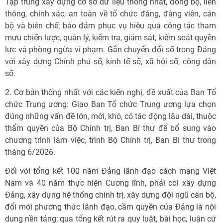
Tập trung xây dựng cơ sở dữ liệu thống nhất, đồng bộ, liên
thông, chính xác, an toàn về tổ chức đảng, đảng viên, cán
bộ và biên chế; bảo đảm phục vụ hiệu quả công tác tham
mưu chiến lược, quản lý, kiểm tra, giám sát, kiểm soát quyền
lực và phòng ngừa vi phạm. Gắn chuyển đổi số trong Đảng
với xây dựng Chính phủ số, kinh tế số, xã hội số, công dân
số.
2. Cơ bản thống nhất với các kiến nghị, đề xuất của Ban Tổ
chức Trung ương: Giao Ban Tổ chức Trung ương lựa chọn
đúng những vấn đề lớn, mới, khó, có tác động lâu dài, thuộc
thẩm quyền của Bộ Chính trị, Ban Bí thư để bổ sung vào
chương trình làm việc, trình Bộ Chính trị, Ban Bí thư trong
tháng 6/2026.
Đối với tổng kết 100 năm Đảng lãnh đạo cách mạng Việt
Nam và 40 năm thực hiện Cương lĩnh, phải coi xây dựng
Đảng, xây dựng hệ thống chính trị, xây dựng đội ngũ cán bộ,
đổi mới phương thức lãnh đạo, cầm quyền của Đảng là nội
dung nền tảng; qua tổng kết rút ra quy luật, bài học, luận cứ