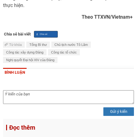
thực hiện.
Theo TTXVN/Vietnam+
Chia sẻ bài viết
Từ khóa
Tổng Bí thư
Chủ tịch nước Tô Lâm
Công tác xây dựng Đảng
Công tác tổ chức
Nghị quyết Đại hội XIV của Đảng
BÌNH LUẬN
Gửi ý kiến
Đọc thêm