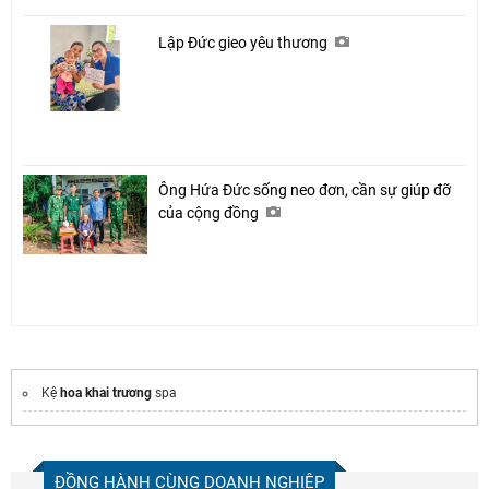
Lập Đức gieo yêu thương
Ông Hứa Đức sống neo đơn, cần sự giúp đỡ
của cộng đồng
Kệ
hoa khai trương
spa
ĐỒNG HÀNH CÙNG DOANH NGHIỆP