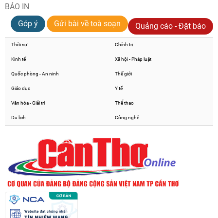
BÁO IN
Góp ý
Gửi bài về toà soạn
Quảng cáo - Đặt báo
Thời sự
Chính trị
Kinh tế
Xã hội - Pháp luật
Quốc phòng - An ninh
Thế giới
Giáo dục
Y tế
Văn hóa - Giải trí
Thể thao
Du lịch
Công nghệ