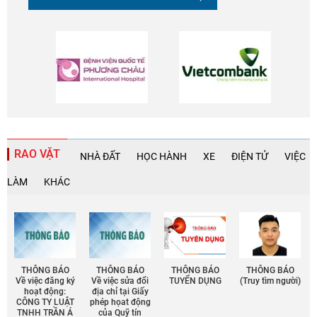
RAO VẶT
NHÀ ĐẤT
HỌC HÀNH
XE
ĐIỆN TỬ
VIỆC
LÀM
KHÁC
THÔNG BÁO
THÔNG BÁO
THÔNG BÁO
THÔNG BÁO
Về việc đăng ký
Về việc sửa đổi
TUYỂN DỤNG
(Truy tìm người)
hoạt động:
địa chỉ tại Giấy
CÔNG TY LUẬT
phép họat động
TNHH TRẦN Á
của Quỹ tín