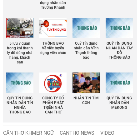
dụng nhân dân
Trường Khánh
5 lưu ý quan
THÔNG BÁO
Quỹ Tín dụng
QUỸ TÍN DỤNG
trọng khi thanh
Về việc tuyển
nhân dân Vĩnh
NHÂN DÂN TÂY
lý đồ dùng nhà
dụng viên chức
Thạnh thông
ĐÔ
hàng, khách
báo
THÔNG BÁO
sạn
QUỸ TÍN DỤNG
CÔNG TY CỔ
NHẮN TIN TÌM
QUỸ TÍN DỤNG
NHÂN DÂN TÍN
PHẦN PHÁT
CON
NHÂN DÂN
NGHĨA
TRIỂN NHÀ
MEKONG
THÔNG BÁO
CẦN THƠ
CẦN THƠ KHMER NGỮ
CANTHO NEWS
VIDEO