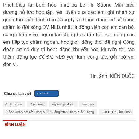
Phát biểu tại buổi họp mặt, bà Lê Thị Sương Mai biểu
dương nỗ lực học tập, rèn luyện của các em; ghi nhận sự
quan tâm của lãnh đạo Công ty và Công đoàn cơ sở trong
chăm lo đời sống ĐV, NLĐ, nhất là động viên con em cán bộ,
công nhân viên, người lao động học tập tốt. Bà mong các
em tiếp tục chăm ngoan, học giỏi; đồng thời đề nghị Công
đoàn cơ sở duy trì hoạt động khuyến học, khuyến tài, tạo
thêm động lực để ĐV, NLĐ yên tâm công tác, gắn bó với
đơn vị.
Tin, ảnh: KIẾN QUỐC
Chia sẻ bài viết
Từ khóa
đoàn viên
người lao động
học giỏi
Công đoàn cơ sở Công ty CP Công trình Đô thị Sóc Trăng
LĐLĐ TP Cần Thơ
BÌNH LUẬN