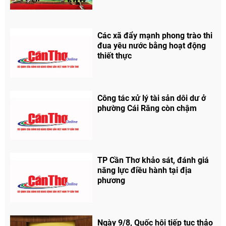
Các xã đẩy mạnh phong trào thi
đua yêu nước bằng hoạt động
thiết thực
Công tác xử lý tài sản dôi dư ở
phường Cái Răng còn chậm
TP Cần Thơ khảo sát, đánh giá
năng lực điều hành tại địa
phương
Chia sẻ
Ngày 9/8, Quốc hội tiếp tục thảo