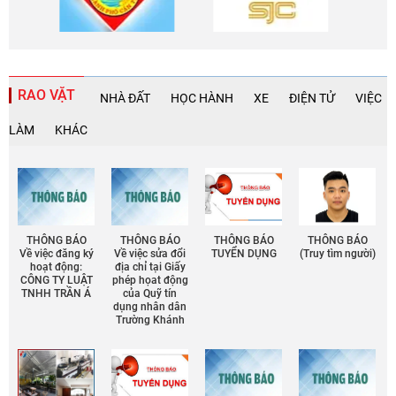
RAO VẶT
NHÀ ĐẤT
HỌC HÀNH
XE
ĐIỆN TỬ
VIỆC
LÀM
KHÁC
THÔNG BÁO
THÔNG BÁO
THÔNG BÁO
THÔNG BÁO
Về việc đăng ký
Về việc sửa đổi
TUYỂN DỤNG
(Truy tìm người)
hoạt động:
địa chỉ tại Giấy
CÔNG TY LUẬT
phép họat động
TNHH TRẦN Á
của Quỹ tín
dụng nhân dân
Trường Khánh