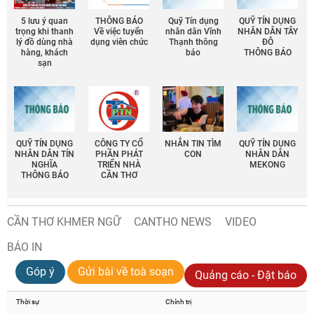
5 lưu ý quan
THÔNG BÁO
Quỹ Tín dụng
QUỸ TÍN DỤNG
trọng khi thanh
Về việc tuyển
nhân dân Vĩnh
NHÂN DÂN TÂY
lý đồ dùng nhà
dụng viên chức
Thạnh thông
ĐÔ
hàng, khách
báo
THÔNG BÁO
sạn
QUỸ TÍN DỤNG
CÔNG TY CỔ
NHẮN TIN TÌM
QUỸ TÍN DỤNG
NHÂN DÂN TÍN
PHẦN PHÁT
CON
NHÂN DÂN
NGHĨA
TRIỂN NHÀ
MEKONG
THÔNG BÁO
CẦN THƠ
CẦN THƠ KHMER NGỮ
CANTHO NEWS
VIDEO
BÁO IN
Góp ý
Gửi bài về toà soạn
Quảng cáo - Đặt báo
Thời sự
Chính trị