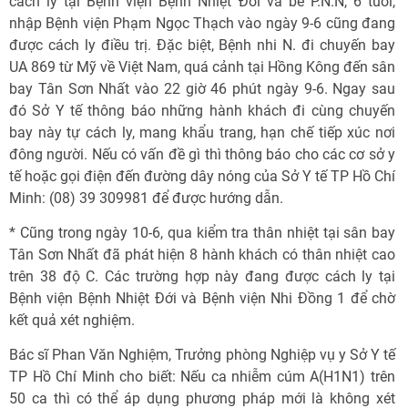
cách ly tại Bệnh viện Bệnh Nhiệt Đới và bé P.N.N, 6 tuổi,
nhập Bệnh viện Phạm Ngọc Thạch vào ngày 9-6 cũng đang
được cách ly điều trị. Đặc biệt, Bệnh nhi N. đi chuyến bay
UA 869 từ Mỹ về Việt Nam, quá cảnh tại Hồng Kông đến sân
bay Tân Sơn Nhất vào 22 giờ 46 phút ngày 9-6. Ngay sau
đó Sở Y tế thông báo những hành khách đi cùng chuyến
bay này tự cách ly, mang khẩu trang, hạn chế tiếp xúc nơi
đông người. Nếu có vấn đề gì thì thông báo cho các cơ sở y
tế hoặc gọi điện đến đường dây nóng của Sở Y tế TP Hồ Chí
Minh: (08) 39 309981 để được hướng dẫn.
* Cũng trong ngày 10-6, qua kiểm tra thân nhiệt tại sân bay
Tân Sơn Nhất đã phát hiện 8 hành khách có thân nhiệt cao
trên 38 độ C. Các trường hợp này đang được cách ly tại
Bệnh viện Bệnh Nhiệt Đới và Bệnh viện Nhi Đồng 1 để chờ
kết quả xét nghiệm.
Bác sĩ Phan Văn Nghiệm, Trưởng phòng Nghiệp vụ y Sở Y tế
TP Hồ Chí Minh cho biết: Nếu ca nhiễm cúm A(H1N1) trên
50 ca thì có thể áp dụng phương pháp mới là không xét