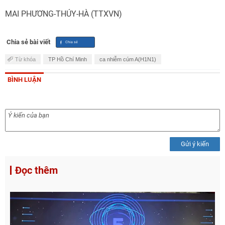
MAI PHƯƠNG-THÚY-HÀ (TTXVN)
Chia sẻ bài viết
Từ khóa
TP Hồ Chí Minh
ca nhiễm cúm A(H1N1)
BÌNH LUẬN
Gửi ý kiến
Đọc thêm