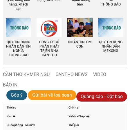
hàng, khách
báo
THÔNG BÁO
sạn
QUỸ TÍN DỤNG
CÔNG TY CỔ
NHẮN TIN TÌM
QUỸ TÍN DỤNG
NHÂN DÂN TÍN
PHẦN PHÁT
CON
NHÂN DÂN
NGHĨA
TRIỂN NHÀ
MEKONG
THÔNG BÁO
CẦN THƠ
CẦN THƠ KHMER NGỮ
CANTHO NEWS
VIDEO
BÁO IN
Góp ý
Gửi bài về toà soạn
Quảng cáo - Đặt báo
Thời sự
Chính trị
Kinh tế
Xã hội - Pháp luật
Quốc phòng - An ninh
Thế giới