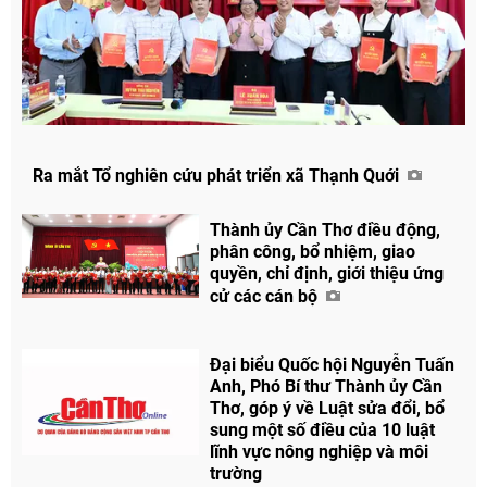
Ra mắt Tổ nghiên cứu phát triển xã Thạnh Quới
Thành ủy Cần Thơ điều động,
phân công, bổ nhiệm, giao
quyền, chỉ định, giới thiệu ứng
Chia sẻ
cử các cán bộ
Facebook
Đại biểu Quốc hội Nguyễn Tuấn
Anh, Phó Bí thư Thành ủy Cần
Thơ, góp ý về Luật sửa đổi, bổ
sung một số điều của 10 luật
lĩnh vực nông nghiệp và môi
trường