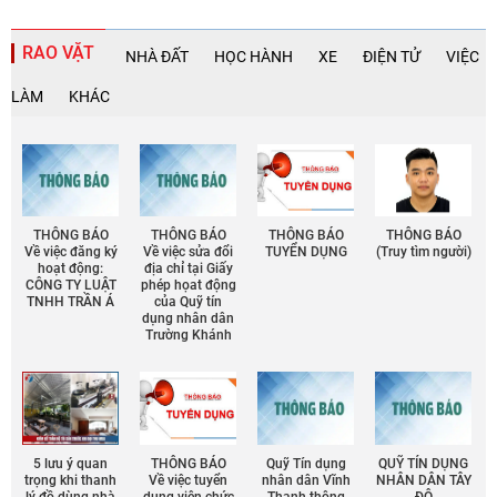
RAO VẶT
NHÀ ĐẤT
HỌC HÀNH
XE
ĐIỆN TỬ
VIỆC
LÀM
KHÁC
THÔNG BÁO
THÔNG BÁO
THÔNG BÁO
THÔNG BÁO
Về việc đăng ký
Về việc sửa đổi
TUYỂN DỤNG
(Truy tìm người)
hoạt động:
địa chỉ tại Giấy
CÔNG TY LUẬT
phép họat động
TNHH TRẦN Á
của Quỹ tín
dụng nhân dân
Trường Khánh
5 lưu ý quan
THÔNG BÁO
Quỹ Tín dụng
QUỸ TÍN DỤNG
trọng khi thanh
Về việc tuyển
nhân dân Vĩnh
NHÂN DÂN TÂY
lý đồ dùng nhà
dụng viên chức
Thạnh thông
ĐÔ