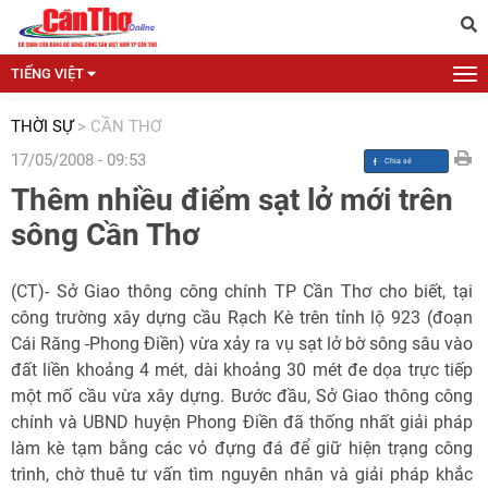
TIẾNG VIỆT
THỜI SỰ
>
CẦN THƠ
17/05/2008 - 09:53
Thêm nhiều điểm sạt lở mới trên
sông Cần Thơ
(CT)- Sở Giao thông công chính TP Cần Thơ cho biết, tại
công trường xây dựng cầu Rạch Kè trên tỉnh lộ 923 (đoạn
Cái Răng -Phong Điền) vừa xảy ra vụ sạt lở bờ sông sâu vào
đất liền khoảng 4 mét, dài khoảng 30 mét đe dọa trực tiếp
một mố cầu vừa xây dựng. Bước đầu, Sở Giao thông công
chính và UBND huyện Phong Điền đã thống nhất giải pháp
làm kè tạm bằng các vỏ đựng đá để giữ hiện trạng công
trình, chờ thuê tư vấn tìm nguyên nhân và giải pháp khắc