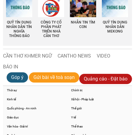
QUỸ TÍN DỤNG
CÔNG TY CỔ
NHẮN TIN TÌM
QUỸ TÍN DỤNG
NHÂN DÂN TÍN
PHẦN PHÁT
CON
NHÂN DÂN
NGHĨA
TRIỂN NHÀ
MEKONG
THÔNG BÁO
CẦN THƠ
CẦN THƠ KHMER NGỮ
CANTHO NEWS
VIDEO
BÁO IN
Góp ý
Gửi bài về toà soạn
Quảng cáo - Đặt báo
Thời sự
Chính trị
Kinh tế
Xã hội - Pháp luật
Quốc phòng - An ninh
Thế giới
Giáo dục
Y tế
Văn hóa - Giải trí
Thể thao