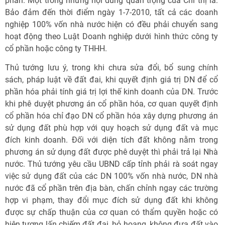
phần. Một trong những nội dung quan trọng của Chỉ thị là:
Bảo đảm đến thời điểm ngày 1-7-2010, tất cả các doanh
nghiệp 100% vốn nhà nước hiện có đều phải chuyển sang
hoạt động theo Luật Doanh nghiệp dưới hình thức công ty
cổ phần hoặc công ty THHH.
Thủ tướng lưu ý, trong khi chưa sửa đổi, bổ sung chính
sách, pháp luật về đất đai, khi quyết định giá trị DN để cổ
phần hóa phải tính giá trị lợi thế kinh doanh của DN. Trước
khi phê duyệt phương án cổ phần hóa, cơ quan quyết định
cổ phần hóa chỉ đạo DN cổ phần hóa xây dựng phương án
sử dụng đất phù hợp với quy hoạch sử dụng đất và mục
đích kinh doanh. Đối với diện tích đất không nằm trong
phương án sử dụng đất được phê duyệt thì phải trả lại Nhà
nước. Thủ tướng yêu cầu UBND cấp tỉnh phải rà soát ngay
việc sử dụng đất của các DN 100% vốn nhà nước, DN nhà
nước đã cổ phần trên địa bàn, chấn chỉnh ngay các trường
hợp vi phạm, thay đổi mục đích sử dụng đất khi không
được sự chấp thuận của cơ quan có thẩm quyền hoặc có
hiện tượng lấn chiếm đất đai, bỏ hoang, không đưa đất vào