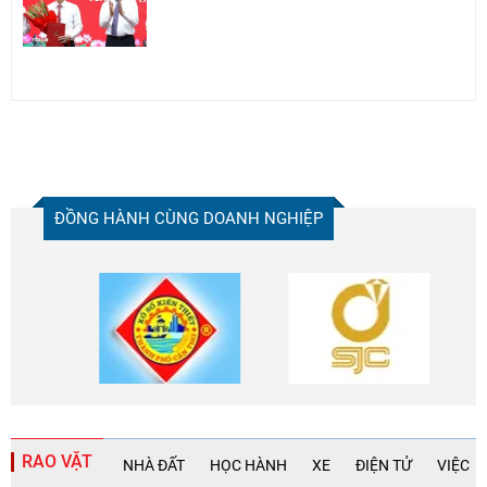
ĐỒNG HÀNH CÙNG DOANH NGHIỆP
RAO VẶT
NHÀ ĐẤT
HỌC HÀNH
XE
ĐIỆN TỬ
VIỆC