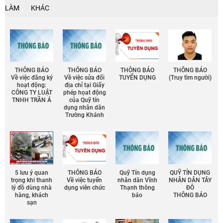
LÀM
KHÁC
THÔNG BÁO
THÔNG BÁO
THÔNG BÁO
THÔNG BÁO
Về việc đăng ký
Về việc sửa đổi
TUYỂN DỤNG
(Truy tìm người)
hoạt động:
địa chỉ tại Giấy
CÔNG TY LUẬT
phép họat động
TNHH TRẦN Á
của Quỹ tín
dụng nhân dân
Trường Khánh
5 lưu ý quan
THÔNG BÁO
Quỹ Tín dụng
QUỸ TÍN DỤNG
trọng khi thanh
Về việc tuyển
nhân dân Vĩnh
NHÂN DÂN TÂY
lý đồ dùng nhà
dụng viên chức
Thạnh thông
ĐÔ
hàng, khách
báo
THÔNG BÁO
sạn