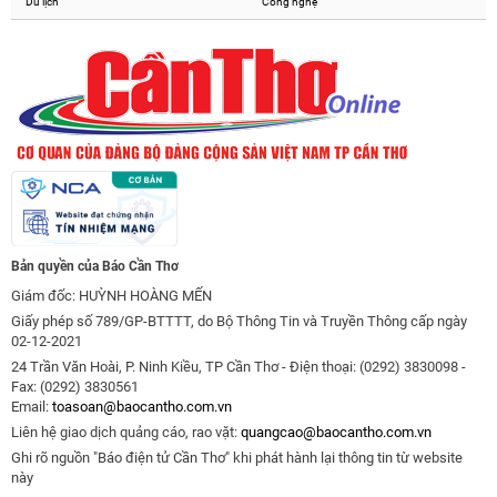
Du lịch
Công nghệ
Bản quyền của Báo Cần Thơ
Giám đốc: HUỲNH HOÀNG MẾN
Giấy phép số 789/GP-BTTTT, do Bộ Thông Tin và Truyền Thông cấp ngày
02-12-2021
24 Trần Văn Hoài, P. Ninh Kiều, TP Cần Thơ - Điện thoại: (0292) 3830098 -
Fax: (0292) 3830561
Email:
toasoan@baocantho.com.vn
Liên hệ giao dịch quảng cáo, rao vặt:
quangcao@baocantho.com.vn
Ghi rõ nguồn "Báo điện tử Cần Thơ" khi phát hành lại thông tin từ website
này