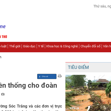
Thứ sáu, n
 luật
Thế giới
Giáo dục
Y tế
Khoa học & Công nghệ
Chuyển đổi số
Văn hó
n
TIÊU ĐIỂM
yền thống cho đoàn
h
ờng Sóc Trăng và các đơn vị trực