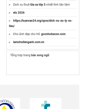
Dịch vụ thuê
Gia sư lớp 5
nhiệt tình tận tâm
ets 2026
https://luanvan24.org/spss/dich-vu-xu-ly-so-
lieu/
Kho ảnh đẹp cho trẻ:
gocnhobecon.com
lamchutienganh.com.vn
Tổng hợp trang
báo song ngữ