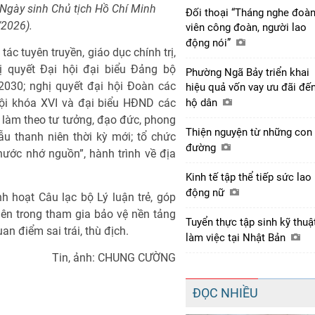
Ngày sinh Chủ tịch Hồ Chí Minh
Đối thoại “Tháng nghe đoà
/2026).
viên công đoàn, người lao
động nói”
ác tuyên truyền, giáo dục chính trị,
hị quyết Đại hội đại biểu Đảng bộ
Phường Ngã Bảy triển khai
2030; nghị quyết đại hội Đoàn các
hiệu quả vốn vay ưu đãi đế
hộ dân
hội khóa XVI và đại biểu HĐND các
à làm theo tư tưởng, đạo đức, phong
Thiện nguyện từ những con
u thanh niên thời kỳ mới; tổ chức
đường
ước nhớ nguồn”, hành trình về địa
Kinh tế tập thể tiếp sức lao
động nữ
h hoạt Câu lạc bộ Lý luận trẻ, góp
iên trong tham gia bảo vệ nền tảng
Tuyển thực tập sinh kỹ thuậ
n điểm sai trái, thù địch.
làm việc tại Nhật Bản
Tin, ảnh: CHUNG CƯỜNG
ĐỌC NHIỀU