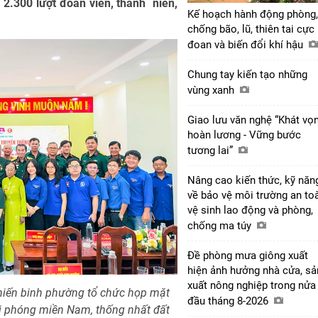
 2.300 lượt đoàn viên, thanh niên,
Kế hoạch hành động phòng,
chống bão, lũ, thiên tai cực
đoan và biến đổi khí hậu
Chung tay kiến tạo những
vùng xanh
Giao lưu văn nghệ “Khát vọ
hoàn lương - Vững bước
tương lai”
Nâng cao kiến thức, kỹ năn
về bảo vệ môi trường an to
vệ sinh lao động và phòng,
chống ma túy
Đề phòng mưa giông xuất
hiện ảnh hưởng nhà cửa, sả
xuất nông nghiệp trong nửa
hiến binh phường tổ chức họp mặt
đầu tháng 8-2026
i phóng miền Nam, thống nhất đất