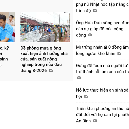
phụ nữ Nhật học tập nâng 
trình độ
Ông Hứa Đức sống neo đơn
cần sự giúp đỡ của cộng
đồng
Mì trứng nhân ái 0 đồng ấm
c, kỹ
Đề phòng mưa giông
lòng người khó khăn
ôi
xuất hiện ảnh hưởng nhà
 sinh
cửa, sản xuất nông
,
nghiệp trong nửa đầu
Đừng để "con nhà người ta"
tháng 8-2026
trở thành nỗi ám ảnh của t
Nỗ lực thực hiện an sinh xã
hội
Triển khai phương án thu hồ
đất đối với hộ dân tại phườ
An Bình