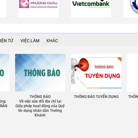
IỆN TỬ
VIỆC LÀM
KHÁC
THÔNG BÁO
THÔNG BÁO TUYỂN DỤNG
THÔNG
ộng:
Về việc sửa đổi địa chỉ tại
TRẦN
Giấy phép họat động của Quỹ
tín dụng nhân dân Trường
Khánh