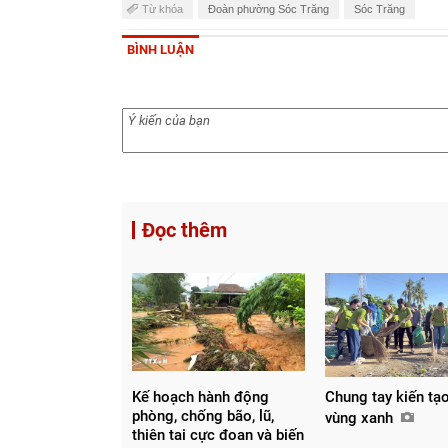
Từ khóa
Đoàn phường Sóc Trăng
Sóc Trăng
BÌNH LUẬN
Đọc thêm
Kế hoạch hành động
Chung tay kiến tạ
phòng, chống bão, lũ,
vùng xanh
thiên tai cực đoan và biến