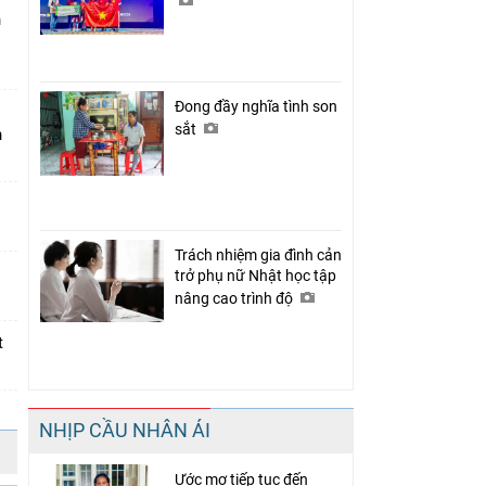
n
Đong đầy nghĩa tình son
sắt
n
Trách nhiệm gia đình cản
trở phụ nữ Nhật học tập
nâng cao trình độ
t
NHỊP CẦU NHÂN ÁI
Ước mơ tiếp tục đến