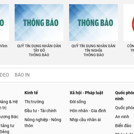
 Vĩnh
QUỸ TÍN DỤNG NHÂN DÂN
QUỸ TÍN DỤNG NHÂN DÂN
CÔN
TÂY ĐÔ
TÍN NGHĨA
T
THÔNG BÁO
THÔNG BÁO
IDEO
BÁO IN
Kinh tế
Xã hội - Pháp luật
Quốc phòn
ninh
Đảng & Hệ
Thị trường
Đời sống
 trị
Quốc phò
Đầu tư - Tài chính
Hôn nhân - Gia đình
gương Bác
An ninh
Nông nghiệp - Nông
Nhịp cầu nhân ái
 tảng tư
thôn
Biển đảo
 Đảng