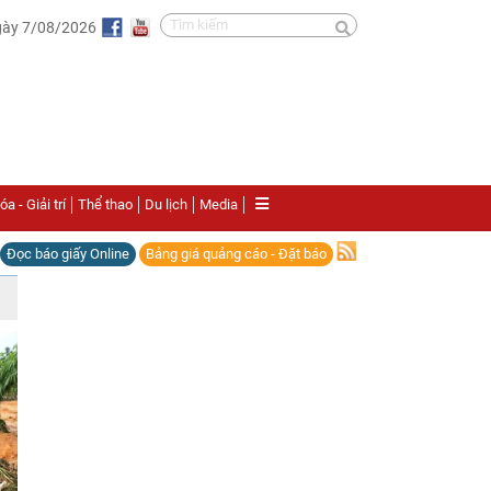
gày 7/08/2026
a - Giải trí
Thể thao
Du lịch
Media
Đọc báo giấy Online
Bảng giá quảng cáo - Đặt báo