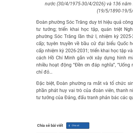
nước (30/4/1975-30/4/2026) và 136 năm 
(19/5/1890-19/5
Đoàn phường Sóc Trăng duy trì hiệu quả công t
tư tưởng; triển khai học tập, quán triệt Ng
phường Sóc Trăng lần thứ I, nhiệm kỳ 2025-
cấp; tuyên truyền về bầu cử đại biểu Quốc 
cấp nhiệm kỳ 2026-2031; triển khai học tập v
cách Hồ Chí Minh gắn với xây dựng hình mẫ
nhiều hoạt động “Đền ơn đáp nghĩa”, “Uống n
chỉ đỏ…
Đặc biệt, Đoàn phường ra mắt và tổ chức sin
phần phát huy vai trò của đoàn viên, thanh n
tư tưởng của Đảng, đấu tranh phản bác các qua
Chia sẻ bài viết