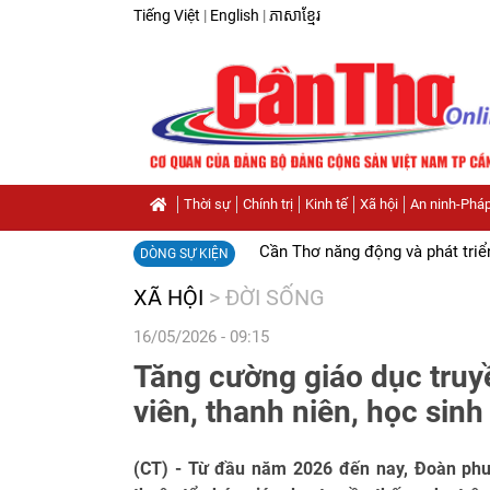
Tiếng Việt
|
English
|
ភាសាខ្មែរ
Thời sự
Chính trị
Kinh tế
Xã hội
An ninh-Pháp
Cần Thơ năng động và phát triể
DÒNG SỰ KIỆN
XÃ HỘI
>
ĐỜI SỐNG
16/05/2026 - 09:15
Tăng cường giáo dục tru
viên, thanh niên, học sin
(CT) - Từ đầu năm 2026 đến nay, Đoàn phư