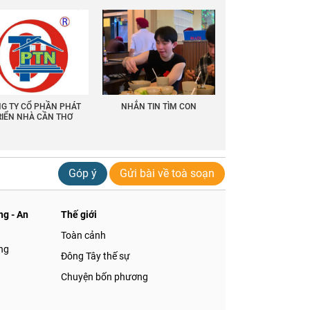
G TY CỔ PHẦN PHÁT
NHẮN TIN TÌM CON
RIỂN NHÀ CẦN THƠ
Góp ý
Gửi bài về toà soạn
g - An
Thế giới
Toàn cảnh
ng
Đông Tây thế sự
Chuyện bốn phương