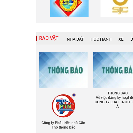
RAO VẶT
NHÀ ĐẤT
HỌC HÀNH
XE
Đ
THÔNG BÁO
Về việc đăng ký hoạt đ
CÔNG TY LUẬT TNHH 
Á
Công ty Phát triển nhà Cần
Thơ thông báo