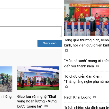
Tặng quà thương binh, bệnh
Gửi ý kiến
binh, hội viên cựu chiến bi
“Mùa hè xanh” mang tri thứ
đến với thanh niên
Tổ chức diễn đàn điểm
“Tháng lắng nghe phụ nữ nó
o những
Giao lưu văn nghệ “Khát
Rạch Khai Luông
vọng hoàn lương - Vững
bước tương lai”
Trách nhiệm gia đình cản tr