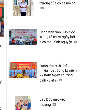
trường của cô bé mồ côi
Bệnh viện Sản - Nhi Sóc
Trăng tổ chức Ngày hội
hiến máu tình nguyện
nh
c
Quân khu 9 tổ chức
nhiều hoạt động kỷ niệm
79 năm Ngày Thương
binh - Liệt sĩ
i”
Lập Đức gieo yêu
thương
ở