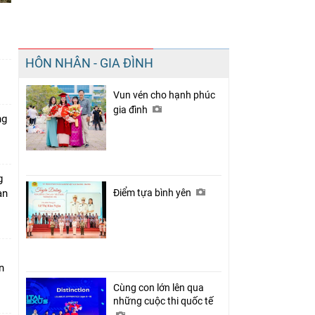
Chia sẻ
HÔN NHÂN - GIA ĐÌNH
Facebook
Vun vén cho hạnh phúc
gia đình
ng
g
àn
Điểm tựa bình yên
n
Cùng con lớn lên qua
những cuộc thi quốc tế