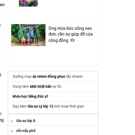
cao
,
Ông Hứa Đức sống neo
đơn, cần sự giúp đỡ của
cộng đồng
rẻ
Xưởng may
áo nhóm đồng phục
lấy nhanh
trung tâm
xkld nhật bản
uy tín
khóa học tiếng đức a1
Dạy kèm
Gia sư Lý lớp 12
linh hoạt thời gian
i
ng
Gia sư lớp 8
nồi nấu phở