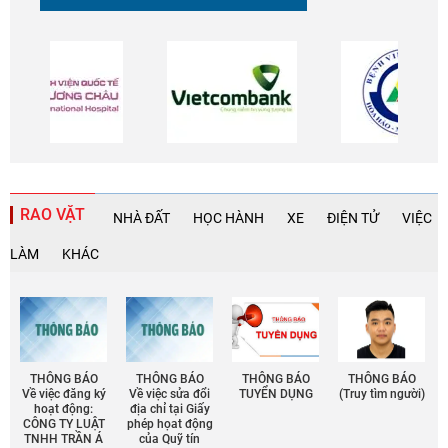
RAO VẶT
NHÀ ĐẤT
HỌC HÀNH
XE
ĐIỆN TỬ
VIỆC
LÀM
KHÁC
THÔNG BÁO
THÔNG BÁO
THÔNG BÁO
THÔNG BÁO
Về việc đăng ký
Về việc sửa đổi
TUYỂN DỤNG
(Truy tìm người)
hoạt động:
địa chỉ tại Giấy
CÔNG TY LUẬT
phép họat động
TNHH TRẦN Á
của Quỹ tín