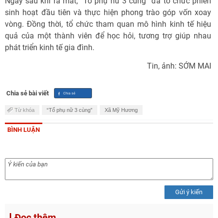
Ngay sau khi ra mắt, “Tổ phụ nữ 3 cùng” đã tổ chức phiên
sinh hoạt đầu tiên và thực hiện phong trào góp vốn xoay
vòng. Đồng thời, tổ chức tham quan mô hình kinh tế hiệu
quả của một thành viên để học hỏi, tương trợ giúp nhau
phát triển kinh tế gia đình.
Tin, ảnh: SỚM MAI
Chia sẻ bài viết
Từ khóa
“Tổ phụ nữ 3 cùng”
Xã Mỹ Hương
BÌNH LUẬN
Gửi ý kiến
Đọc thêm