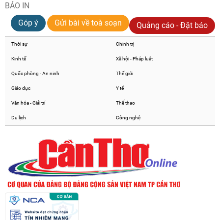
BÁO IN
Góp ý
Gửi bài về toà soạn
Quảng cáo - Đặt báo
Thời sự
Chính trị
Kinh tế
Xã hội - Pháp luật
Quốc phòng - An ninh
Thế giới
Giáo dục
Y tế
Văn hóa - Giải trí
Thể thao
Du lịch
Công nghệ