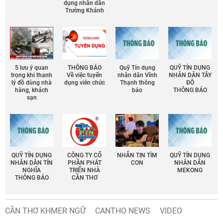
dụng nhân dân
Trường Khánh
5 lưu ý quan
THÔNG BÁO
Quỹ Tín dụng
QUỸ TÍN DỤNG
trọng khi thanh
Về việc tuyển
nhân dân Vĩnh
NHÂN DÂN TÂY
lý đồ dùng nhà
dụng viên chức
Thạnh thông
ĐÔ
hàng, khách
báo
THÔNG BÁO
sạn
QUỸ TÍN DỤNG
CÔNG TY CỔ
NHẮN TIN TÌM
QUỸ TÍN DỤNG
NHÂN DÂN TÍN
PHẦN PHÁT
CON
NHÂN DÂN
NGHĨA
TRIỂN NHÀ
MEKONG
THÔNG BÁO
CẦN THƠ
CẦN THƠ KHMER NGỮ
CANTHO NEWS
VIDEO