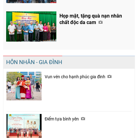
Họp mặt, tặng quà nạn nhân
chất độc da cam
HÔN NHÂN - GIA ĐÌNH
Vun vén cho hạnh phúc gia đình
Điểm tựa bình yên