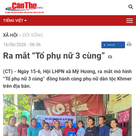
TIẾNG VIỆT
XÃ HỘI
>
ĐỜI SỐNG
16/06/2026 - 06:56
Ra mắt “Tổ phụ nữ 3 cùng”
(CT) - Ngày 15-6, Hội LHPN xã Mỹ Hương, ra mắt mô hình
“Tổ phụ nữ 3 cùng” đồng hành cùng phụ nữ dân tộc Khmer
trên địa bàn.