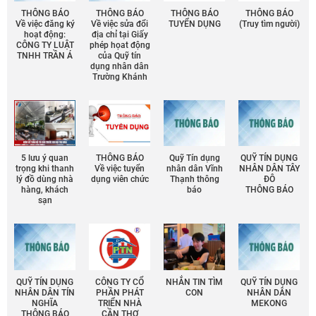
THÔNG BÁO
THÔNG BÁO
THÔNG BÁO
THÔNG BÁO
Về việc đăng ký
Về việc sửa đổi
TUYỂN DỤNG
(Truy tìm người)
hoạt động:
địa chỉ tại Giấy
CÔNG TY LUẬT
phép họat động
TNHH TRẦN Á
của Quỹ tín
dụng nhân dân
Trường Khánh
5 lưu ý quan
THÔNG BÁO
Quỹ Tín dụng
QUỸ TÍN DỤNG
trọng khi thanh
Về việc tuyển
nhân dân Vĩnh
NHÂN DÂN TÂY
lý đồ dùng nhà
dụng viên chức
Thạnh thông
ĐÔ
hàng, khách
báo
THÔNG BÁO
sạn
QUỸ TÍN DỤNG
CÔNG TY CỔ
NHẮN TIN TÌM
QUỸ TÍN DỤNG
NHÂN DÂN TÍN
PHẦN PHÁT
CON
NHÂN DÂN
NGHĨA
TRIỂN NHÀ
MEKONG
THÔNG BÁO
CẦN THƠ