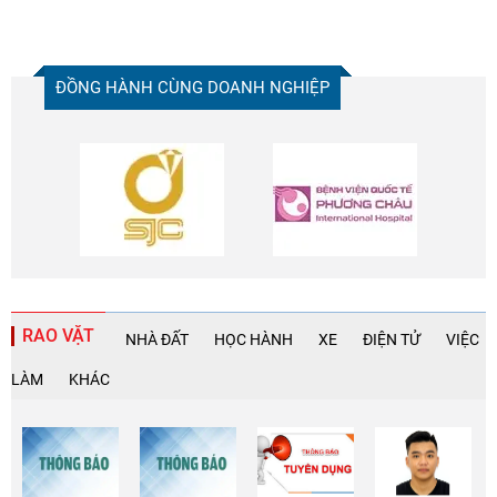
ĐỒNG HÀNH CÙNG DOANH NGHIỆP
RAO VẶT
NHÀ ĐẤT
HỌC HÀNH
XE
ĐIỆN TỬ
VIỆC
LÀM
KHÁC