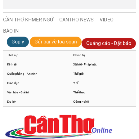
CẦN THƠ KHMER NGỮ
CANTHO NEWS
VIDEO
BÁO IN
Góp ý
Gửi bài về toà soạn
Quảng cáo - Đặt báo
Thời sự
Chính trị
Kinh tế
Xã hội - Pháp luật
Quốc phòng - An ninh
Thế giới
Giáo dục
Y tế
Văn hóa - Giải trí
Thể thao
Du lịch
Công nghệ