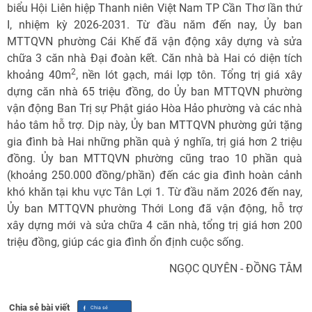
biểu Hội Liên hiệp Thanh niên Việt Nam TP Cần Thơ lần thứ
I, nhiệm kỳ 2026-2031. Từ đầu năm đến nay, Ủy ban
MTTQVN phường Cái Khế đã vận động xây dựng và sửa
chữa 3 căn nhà Đại đoàn kết. Căn nhà bà Hai có diện tích
2
khoảng 40m
, nền lót gạch, mái lợp tôn. Tổng trị giá xây
dựng căn nhà 65 triệu đồng, do Ủy ban MTTQVN phường
vận động Ban Trị sự Phật giáo Hòa Hảo phường và các nhà
hảo tâm hỗ trợ. Dịp này, Ủy ban MTTQVN phường gửi tặng
gia đình bà Hai những phần quà ý nghĩa, trị giá hơn 2 triệu
đồng. Ủy ban MTTQVN phường cũng trao 10 phần quà
(khoảng 250.000 đồng/phần) đến các gia đình hoàn cảnh
khó khăn tại khu vực Tân Lợi 1. Từ đầu năm 2026 đến nay,
Ủy ban MTTQVN phường Thới Long đã vận động, hỗ trợ
xây dựng mới và sửa chữa 4 căn nhà, tổng trị giá hơn 200
triệu đồng, giúp các gia đình ổn định cuộc sống.
NGỌC QUYÊN - ĐỒNG TÂM
Chia sẻ bài viết