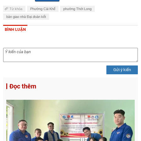
Từ khóa
Phường Cái Khế
phường Thới Long
bàn giao nhà Đại đoàn kết
BÌNH LUẬN
Gửi ý kiến
Đọc thêm