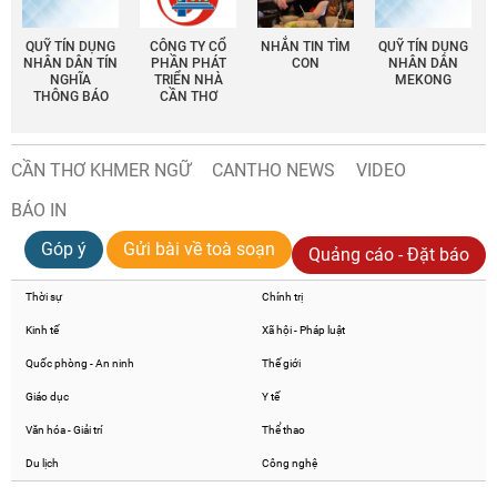
QUỸ TÍN DỤNG
CÔNG TY CỔ
NHẮN TIN TÌM
QUỸ TÍN DỤNG
NHÂN DÂN TÍN
PHẦN PHÁT
CON
NHÂN DÂN
NGHĨA
TRIỂN NHÀ
MEKONG
THÔNG BÁO
CẦN THƠ
CẦN THƠ KHMER NGỮ
CANTHO NEWS
VIDEO
BÁO IN
Góp ý
Gửi bài về toà soạn
Quảng cáo - Đặt báo
Thời sự
Chính trị
Kinh tế
Xã hội - Pháp luật
Quốc phòng - An ninh
Thế giới
Giáo dục
Y tế
Văn hóa - Giải trí
Thể thao
Du lịch
Công nghệ