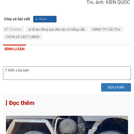
Tin, ảnh: KIẾN QUỐC
Chia sẻ bài viết
Từ khóa
tỷ lệ lao động qua đào tạo có bằng cấp
UBND TP Cần Thơ
Chỉ thị số 13/CT-UBND
BÌNH LUẬN
Gửi ý kiến
Đọc thêm