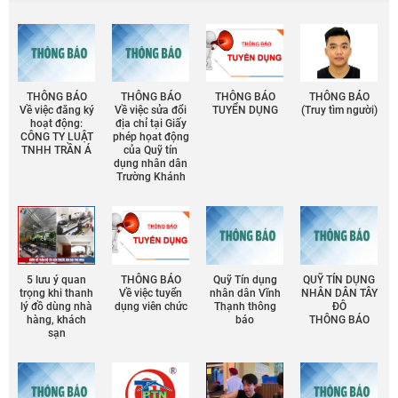
THÔNG BÁO
THÔNG BÁO
THÔNG BÁO
THÔNG BÁO
Về việc đăng ký
Về việc sửa đổi
TUYỂN DỤNG
(Truy tìm người)
hoạt động:
địa chỉ tại Giấy
CÔNG TY LUẬT
phép họat động
TNHH TRẦN Á
của Quỹ tín
dụng nhân dân
Trường Khánh
5 lưu ý quan
THÔNG BÁO
Quỹ Tín dụng
QUỸ TÍN DỤNG
trọng khi thanh
Về việc tuyển
nhân dân Vĩnh
NHÂN DÂN TÂY
lý đồ dùng nhà
dụng viên chức
Thạnh thông
ĐÔ
hàng, khách
báo
THÔNG BÁO
sạn