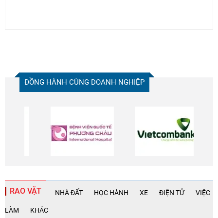
ĐỒNG HÀNH CÙNG DOANH NGHIỆP
RAO VẶT
NHÀ ĐẤT
HỌC HÀNH
XE
ĐIỆN TỬ
VIỆC
LÀM
KHÁC