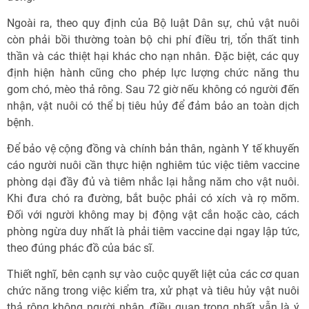
Ngoài ra, theo quy định của Bộ luật Dân sự, chủ vật nuôi
còn phải bồi thường toàn bộ chi phí điều trị, tổn thất tinh
thần và các thiệt hại khác cho nạn nhân. Đặc biệt, các quy
định hiện hành cũng cho phép lực lượng chức năng thu
gom chó, mèo thả rông. Sau 72 giờ nếu không có người đến
nhận, vật nuôi có thể bị tiêu hủy để đảm bảo an toàn dịch
bệnh.
Để bảo vệ cộng đồng và chính bản thân, ngành Y tế khuyến
cáo người nuôi cần thực hiện nghiêm túc việc tiêm vaccine
phòng dại đầy đủ và tiêm nhắc lại hằng năm cho vật nuôi.
Khi đưa chó ra đường, bắt buộc phải có xích và rọ mõm.
Đối với người không may bị động vật cắn hoặc cào, cách
phòng ngừa duy nhất là phải tiêm vaccine dại ngay lập tức,
theo đúng phác đồ của bác sĩ.
Thiết nghĩ, bên cạnh sự vào cuộc quyết liệt của các cơ quan
chức năng trong việc kiểm tra, xử phạt và tiêu hủy vật nuôi
thả rông không người nhận, điều quan trọng nhất vẫn là ý