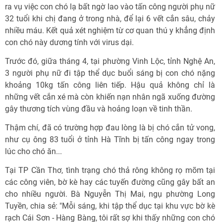
ra vụ việc con chó lạ bất ngờ lao vào tấn công người phụ nữ
32 tuổi khi chị đang ở trong nhà, để lại 6 vết cắn sâu, chảy
nhiều máu. Kết quả xét nghiệm từ cơ quan thú y khẳng định
con chó này dương tính với virus dại.
Trước đó, giữa tháng 4, tại phường Vinh Lộc, tỉnh Nghệ An,
3 người phụ nữ đi tập thể dục buổi sáng bị con chó nặng
khoảng 10kg tấn công liên tiếp. Hậu quả không chỉ là
những vết cắn xé mà còn khiến nạn nhân ngã xuống đường
gây thương tích vùng đầu và hoảng loạn về tinh thần.
Thậm chí, đã có trường hợp đau lòng là bị chó cắn tử vong,
như cụ ông 83 tuổi ở tỉnh Hà Tĩnh bị tấn công ngay trong
lúc cho chó ăn...
Tại TP Cần Thơ, tình trạng chó thả rông không rọ mõm tại
các công viên, bờ kè hay các tuyến đường cũng gây bất an
cho nhiều người. Bà Nguyễn Thị Mai, ngụ phường Long
Tuyền, chia sẻ: "Mỗi sáng, khi tập thể dục tại khu vực bờ kè
rạch Cái Sơn - Hàng Bàng, tôi rất sợ khi thấy những con chó