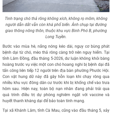
Tình trạng chó thả rông không xích, không rọ mõm, không
người dẫn dắt vẫn còn khá phổ biến. Ảnh chụp tại đường
giao thông nông thôn, thuộc khu vực Bình Phó B, phường
Long Tuyền.
Bước vào mùa hè, nắng nóng kéo dài, nguy cơ bùng phát
bệnh dại từ chó, mèo thả rông càng trở nên nguy hiểm. Tại
tỉnh Lâm Đồng, đầu tháng 5-2026, dư luận không khỏi bàng
hoàng trước vụ việc một con chó hoang nghi bị bệnh dại đã
tấn công liên tiếp 12 người trên địa bàn phường Phước Hội.
Con vật hung dữ này đã gây hỗn loạn khi chạy rông qua
nhiều khu vực đông dân cư trước khi bị khống chế vào trưa
hôm sau. Hiện nay, toàn bộ nạn nhân đang phải trải qua
quá trình điều trị dự phòng nghiêm ngặt với vaccine và
huyết thanh kháng dại để bảo toàn tính mạng.
Tại xã Khánh Lâm, tỉnh Cà Mau, cũng vào đầu tháng 5, xảy