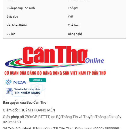
Quốc phòng - An ninh
Thế giới
Giáo dục
Y tế
Văn hóa - Giải trí
Thể thao
Du lịch
Công nghệ
Bản quyền của Báo Cần Thơ
Giám đốc: HUỲNH HOÀNG MẾN
Giấy phép số 789/GP-BTTTT, do Bộ Thông Tin và Truyền Thông cấp ngày
02-12-2021
24 Trần Văn Hoài, P. Ninh Kiều, TP Cần Thơ - Điện thoại: (0292) 3830098 -