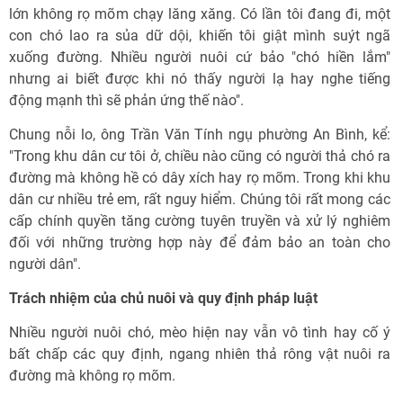
lớn không rọ mõm chạy lăng xăng. Có lần tôi đang đi, một
con chó lao ra sủa dữ dội, khiến tôi giật mình suýt ngã
xuống đường. Nhiều người nuôi cứ bảo "chó hiền lắm"
nhưng ai biết được khi nó thấy người lạ hay nghe tiếng
động mạnh thì sẽ phản ứng thế nào".
Chung nỗi lo, ông Trần Văn Tính ngụ phường An Bình, kể:
"Trong khu dân cư tôi ở, chiều nào cũng có người thả chó ra
đường mà không hề có dây xích hay rọ mõm. Trong khi khu
dân cư nhiều trẻ em, rất nguy hiểm. Chúng tôi rất mong các
cấp chính quyền tăng cường tuyên truyền và xử lý nghiêm
đối với những trường hợp này để đảm bảo an toàn cho
người dân".
Trách nhiệm của chủ nuôi và quy định pháp luật
Nhiều người nuôi chó, mèo hiện nay vẫn vô tình hay cố ý
bất chấp các quy định, ngang nhiên thả rông vật nuôi ra
đường mà không rọ mõm.