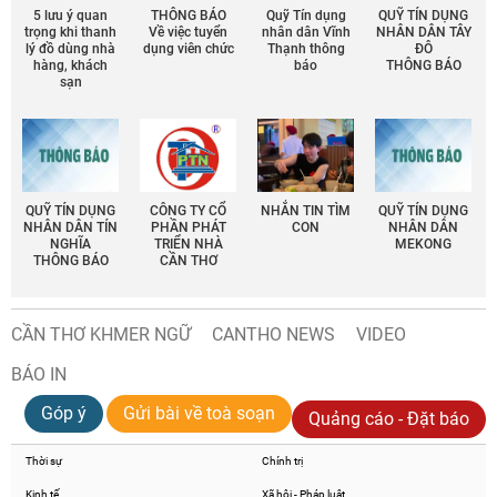
5 lưu ý quan
THÔNG BÁO
Quỹ Tín dụng
QUỸ TÍN DỤNG
trọng khi thanh
Về việc tuyển
nhân dân Vĩnh
NHÂN DÂN TÂY
lý đồ dùng nhà
dụng viên chức
Thạnh thông
ĐÔ
hàng, khách
báo
THÔNG BÁO
sạn
QUỸ TÍN DỤNG
CÔNG TY CỔ
NHẮN TIN TÌM
QUỸ TÍN DỤNG
NHÂN DÂN TÍN
PHẦN PHÁT
CON
NHÂN DÂN
NGHĨA
TRIỂN NHÀ
MEKONG
THÔNG BÁO
CẦN THƠ
CẦN THƠ KHMER NGỮ
CANTHO NEWS
VIDEO
BÁO IN
Góp ý
Gửi bài về toà soạn
Quảng cáo - Đặt báo
Thời sự
Chính trị
Kinh tế
Xã hội - Pháp luật