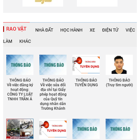
RAO VẶT
NHÀ ĐẤT
HỌC HÀNH
XE
ĐIỆN TỬ
VIỆC
LÀM
KHÁC
THÔNG BÁO
THÔNG BÁO
THÔNG BÁO
THÔNG BÁO
Về việc đăng ký
Về việc sửa đổi
TUYỂN DỤNG
(Truy tìm người)
hoạt động:
địa chỉ tại Giấy
CÔNG TY LUẬT
phép họat động
TNHH TRẦN Á
của Quỹ tín
dụng nhân dân
Trường Khánh