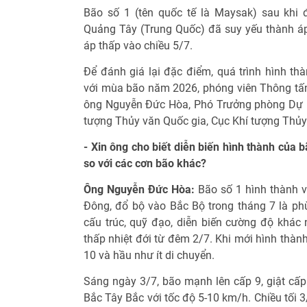
Bão số 1 (tên quốc tế là Maysak) sau khi 
Quảng Tây (Trung Quốc) đã suy yếu thành áp
áp thấp vào chiều 5/7.
Để đánh giá lại đặc điểm, quá trình hình t
với mùa bão năm 2026, phóng viên Thông tấn 
ông Nguyễn Đức Hòa, Phó Trưởng phòng Dự b
tượng Thủy văn Quốc gia, Cục Khí tượng Thủy 
- Xin ông cho biết diễn biến hình thành của 
so với các cơn bão khác?
Ông Nguyễn Đức Hòa:
Bão số 1 hình thành 
Đông, đổ bộ vào Bắc Bộ trong tháng 7 là phù
cấu trúc, quỹ đạo, diễn biến cường độ khác 
thấp nhiệt đới từ đêm 2/7. Khi mới hình thàn
10 và hầu như ít di chuyển.
Sáng ngày 3/7, bão mạnh lên cấp 9, giật cấ
Bắc Tây Bắc với tốc độ 5-10 km/h. Chiều tối 3