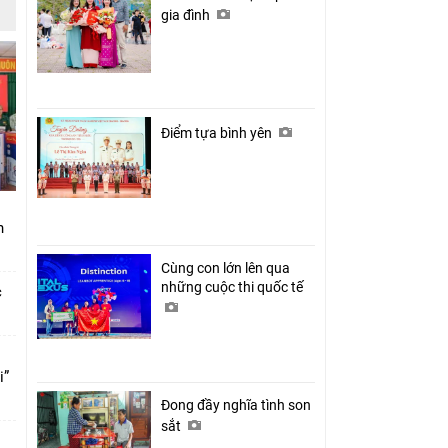
gia đình
Điểm tựa bình yên
nh
Cùng con lớn lên qua
những cuộc thi quốc tế
c
i”
Đong đầy nghĩa tình son
sắt