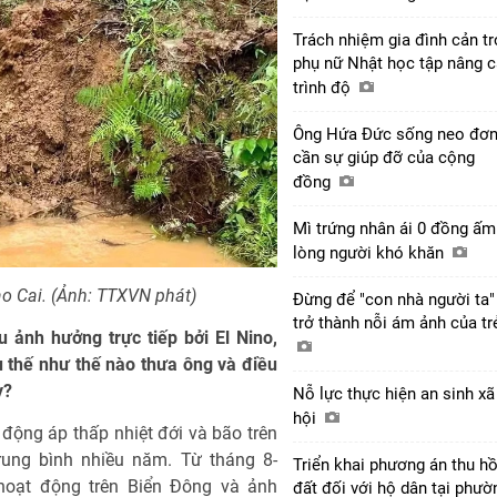
Trách nhiệm gia đình cản tr
phụ nữ Nhật học tập nâng 
trình độ
Ông Hứa Đức sống neo đơn
cần sự giúp đỡ của cộng
đồng
Mì trứng nhân ái 0 đồng ấm
lòng người khó khăn
ào Cai. (Ảnh: TTXVN phát)
Đừng để "con nhà người ta"
trở thành nỗi ám ảnh của t
u ảnh hưởng trực tiếp bởi El Nino,
 thế như thế nào thưa ông và điều
y?
Nỗ lực thực hiện an sinh xã
hội
động áp thấp nhiệt đới và bão trên
ung bình nhiều năm. Từ tháng 8-
Triển khai phương án thu hồ
 hoạt động trên Biển Đông và ảnh
đất đối với hộ dân tại phườ