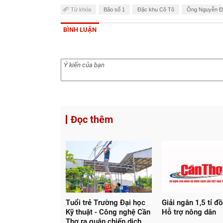
Từ khóa
Bão số 1
Đặc khu Cô Tô
Ông Nguyễn Đ
BÌNH LUẬN
Đọc thêm
Tuổi trẻ Trường Đại học
Giải ngân 1,5 tỉ đ
Kỹ thuật - Công nghệ Cần
Hỗ trợ nông dân
Thơ ra quân chiến dịch