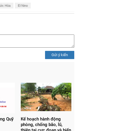
ức Hòa
El Nino
Gửi ý kiến
ồng Quỹ
Kế hoạch hành động
phòng, chống bão, lũ,
thiên tai cực đoan và biến