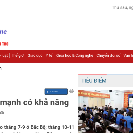
Thứ sáu, n
 luật
Thế giới
Giáo dục
Y tế
Khoa học & Công nghệ
Chuyển đổi số
Văn hó
n
TIÊU ĐIỂM
 mạnh có khả năng
ào tháng 7-9 ở Bắc Bộ; tháng 10-11