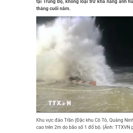
tại Trung Bộ, không loại trừ khả năng ảnh 
tháng cuối năm.
Khu vực đảo Trần (Đặc khu Cô Tô, Quảng Ninh
cao trên 2m do bão số 1 đổ bộ. (Ảnh: TTXVN 