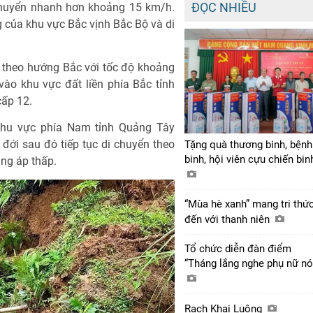
ĐỌC NHIỀU
huyển nhanh hơn khoảng 15 km/h.
 của khu vực Bắc vịnh Bắc Bộ và di
u theo hướng Bắc với tốc độ khoảng
vào khu vực đất liền phía Bắc tỉnh
cấp 12.
 khu vực phía Nam tỉnh Quảng Tây
đới sau đó tiếp tục di chuyển theo
Tặng quà thương binh, bệnh
binh, hội viên cựu chiến bi
ng áp thấp.
“Mùa hè xanh” mang tri thứ
đến với thanh niên
Tổ chức diễn đàn điểm
“Tháng lắng nghe phụ nữ nó
Rạch Khai Luông