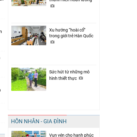
Xu hướng “hoài cổ”
n
trong giới trẻ Hàn Quốc
n
Sức hút từ những mô
hình thiết thực
n
HÔN NHÂN - GIA ĐÌNH
Vun vén cho hạnh phúc