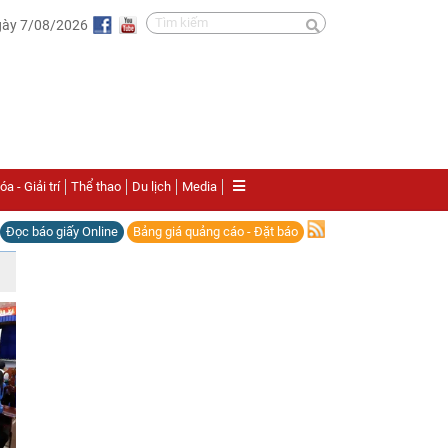
gày 7/08/2026
a - Giải trí
Thể thao
Du lịch
Media
Đọc báo giấy Online
Bảng giá quảng cáo - Đặt báo