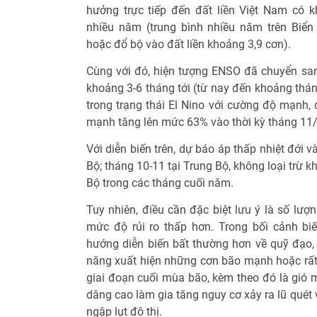
hưởng trực tiếp đến đất liền Việt Nam có 
nhiều năm (trung bình nhiều năm trên Biể
hoặc đổ bộ vào đất liền khoảng 3,9 cơn).
Cùng với đó, hiện tượng ENSO đã chuyển sang
khoảng 3-6 tháng tới (từ nay đến khoảng thán
trong trạng thái El Nino với cường độ mạnh, đ
mạnh tăng lên mức 63% vào thời kỳ tháng 11
Với diễn biến trên, dự báo áp thấp nhiệt đới 
Bộ; tháng 10-11 tại Trung Bộ, không loại trừ
Bộ trong các tháng cuối năm.
Tuy nhiên, điều cần đặc biệt lưu ý là số lượ
mức độ rủi ro thấp hơn. Trong bối cảnh bi
hướng diễn biến bất thường hơn về quỹ đạo,
năng xuất hiện những cơn bão mạnh hoặc rất 
giai đoạn cuối mùa bão, kèm theo đó là gió 
dâng cao làm gia tăng nguy cơ xảy ra lũ quét v
ngập lụt đô thị.