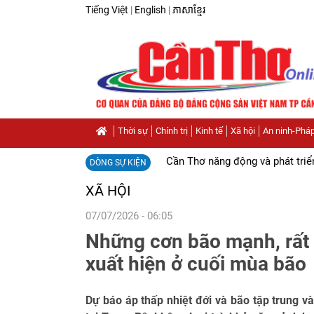
Tiếng Việt
|
English
|
ភាសាខ្មែរ
Thời sự
Chính trị
Kinh tế
Xã hội
An ninh-Pháp
Cần Thơ năng động và phát triể
DÒNG SỰ KIỆN
XÃ HỘI
07/07/2026 - 06:05
Những cơn bão mạnh, rất
xuất hiện ở cuối mùa bão
Dự báo áp thấp nhiệt đới và bão tập trung v