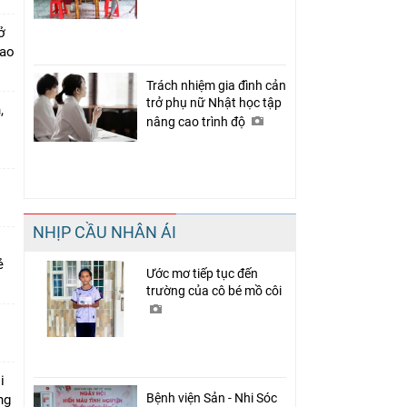
ở
cao
Trách nhiệm gia đình cản
trở phụ nữ Nhật học tập
,
nâng cao trình độ
NHỊP CẦU NHÂN ÁI
rẻ
Ước mơ tiếp tục đến
trường của cô bé mồ côi
i
Bệnh viện Sản - Nhi Sóc
ng