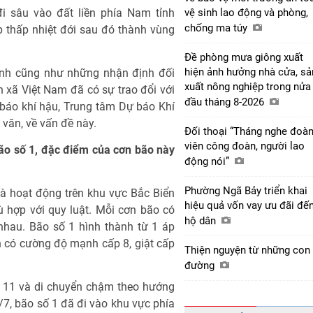
đi sâu vào đất liền phía Nam tỉnh
vệ sinh lao động và phòng,
chống ma túy
 thấp nhiệt đới sau đó thành vùng
Đề phòng mưa giông xuất
hiện ảnh hưởng nhà cửa, sả
hành cũng như những nhận định đối
xuất nông nghiệp trong nửa
xã Việt Nam đã có sự trao đổi với
đầu tháng 8-2026
áo khí hậu, Trung tâm Dự báo Khí
văn, về vấn đề này.
Đối thoại “Tháng nghe đoà
viên công đoàn, người lao
bão số 1, đặc điểm của cơn bão này
động nói”
Phường Ngã Bảy triển khai
và hoạt động trên khu vực Bắc Biển
hiệu quả vốn vay ưu đãi đế
 hợp với quy luật. Mỗi cơn bão có
hộ dân
nhau. Bão số 1 hình thành từ 1 áp
h có cường độ mạnh cấp 8, giật cấp
Thiện nguyện từ những con
đường
p 11 và di chuyển chậm theo hướng
/7, bão số 1 đã đi vào khu vực phía