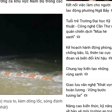
hưởng cả khu vực Nam Bộ trong các
Kết nối việc làm cho người
lao động phường Ngã Bảy
Tuổi trẻ Trường Đại học Kỹ
thuật - Công nghệ Cần Thơ 
quân chiến dịch “Mùa hè
xanh”
Kế hoạch hành động phòng,
chống bão, lũ, thiên tai cực
đoan và biến đổi khí hậu
Chung tay kiến tạo những
vùng xanh
Giao lưu văn nghệ “Khát vọ
hoàn lương - Vững bước
tương lai”
) mưa to, kèm dông lốc, sóng đánh
Nâng cao kiến thức, kỹ năn
phát)
về bảo vệ môi trường an to