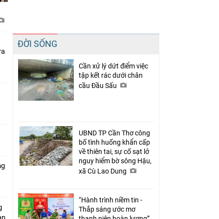
Chia sẻ
ĐỜI SỐNG
Facebook
ra
Cần xử lý dứt điểm việc
tập kết rác dưới chân
cầu Đầu Sấu
UBND TP Cần Thơ công
bố tình huống khẩn cấp
về thiên tai, sự cố sạt lở
nguy hiểm bờ sông Hậu,
ng
xã Cù Lao Dung
“Hành trình niềm tin -
g
Thắp sáng ước mơ
àn
thanh niên hoàn lương”