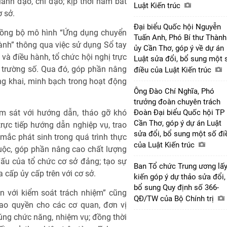
lãnh đạo, chỉ đạo; kịp thời nắm bắt
Luật Kiến trúc
ơ sở.
Đại biểu Quốc hội Nguyễn
 đồng bộ mô hình “Ứng dụng chuyển
Tuấn Anh, Phó Bí thư Thành
ành” thông qua việc sử dụng Sổ tay
ủy Cần Thơ, góp ý về dự án
và điều hành, tổ chức hội nghị trực
Luật sửa đổi, bổ sung một 
i trường số. Qua đó, góp phần nâng
điều của Luật Kiến trúc
ông khai, minh bạch trong hoạt động
Ông Đào Chí Nghĩa, Phó
trưởng đoàn chuyên trách
ám sát với hướng dẫn, tháo gỡ khó
Đoàn Đại biểu Quốc hội TP
Cần Thơ, góp ý dự án Luật
rực tiếp hướng dẫn nghiệp vụ, trao
sửa đổi, bổ sung một số đi
mắc phát sinh trong quá trình thực
của Luật Kiến trúc
huộc, góp phần nâng cao chất lượng
ấu của tổ chức cơ sở đảng; tạo sự
Ban Tổ chức Trung ương lấy
 cấp ủy cấp trên với cơ sở.
kiến góp ý dự thảo sửa đổi,
bổ sung Quy định số 366-
 với kiểm soát trách nhiệm” cũng
QĐ/TW của Bộ Chính trị
ao quyền cho các cơ quan, đơn vị
úng chức năng, nhiệm vụ; đồng thời