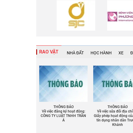
RAO VẶT
NHÀ ĐẤT
HỌC HÀNH
XE
Đ
THÔNG BÁO
THÔNG BÁO
Về việc đăng ký hoạt động:
Về việc sửa đổi địa chỉ
CÔNG TY LUẬT TNHH TRẦN
Giấy phép họat động củ
Á
tín dụng nhân dân Tr
Khánh