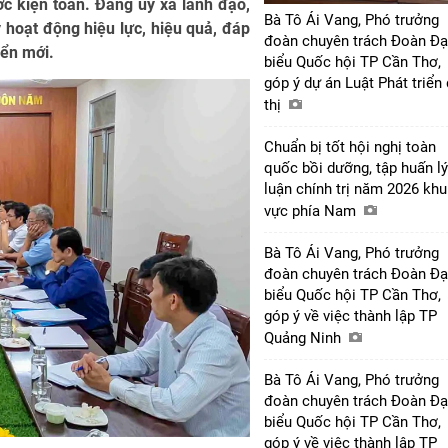
c kiện toàn. Đảng ủy xã lãnh đạo,
Bà Tô Ái Vang, Phó trưởng
hoạt động hiệu lực, hiệu quả, đáp
đoàn chuyên trách Đoàn Đạ
iển mới.
biểu Quốc hội TP Cần Thơ,
góp ý dự án Luật Phát triển
thị
Chuẩn bị tốt hội nghị toàn
quốc bồi dưỡng, tập huấn lý
luận chính trị năm 2026 khu
vực phía Nam
Bà Tô Ái Vang, Phó trưởng
đoàn chuyên trách Đoàn Đạ
biểu Quốc hội TP Cần Thơ,
góp ý về việc thành lập TP
Quảng Ninh
Bà Tô Ái Vang, Phó trưởng
đoàn chuyên trách Đoàn Đạ
biểu Quốc hội TP Cần Thơ,
góp ý về việc thành lập TP