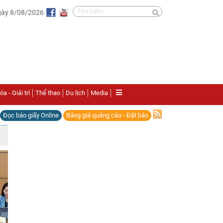
gày 8/08/2026
a - Giải trí
Thể thao
Du lịch
Media
Đọc báo giấy Online
Bảng giá quảng cáo - Đặt báo