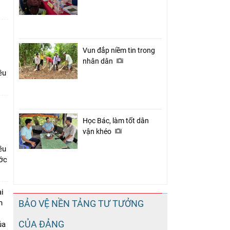
Vun đắp niềm tin trong
nhân dân
ều
Học Bác, làm tốt dân
vận khéo
ều
ớc
i
n
BẢO VỆ NỀN TẢNG TƯ TƯỞNG
CỦA ĐẢNG
ủa