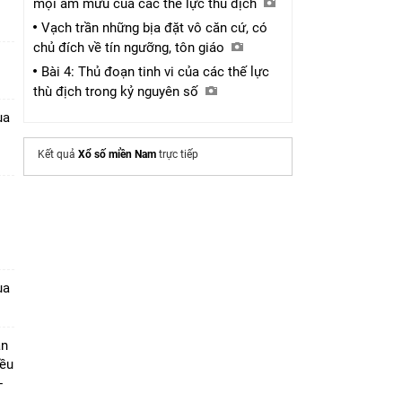
mọi âm mưu của các thế lực thù địch
Vạch trần những bịa đặt vô căn cứ, có
chủ đích về tín ngưỡng, tôn giáo
Bài 4: Thủ đoạn tinh vi của các thế lực
thù địch trong kỷ nguyên số
ua
Kết quả
Xổ số miền Nam
trực tiếp
1
ua
ần
iều
-