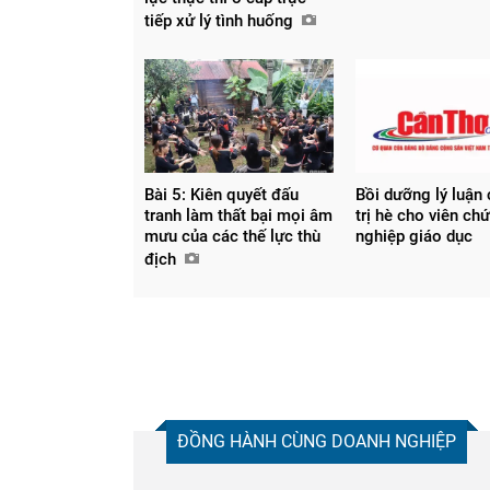
tiếp xử lý tình huống
Bài 5: Kiên quyết đấu
Bồi dưỡng lý luận 
tranh làm thất bại mọi âm
trị hè cho viên ch
mưu của các thế lực thù
nghiệp giáo dục
địch
ĐỒNG HÀNH CÙNG DOANH NGHIỆP