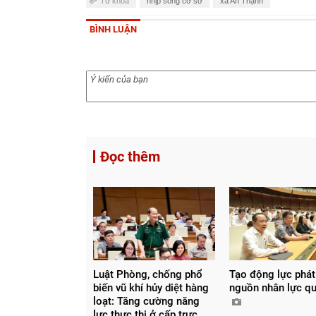
Từ khóa
nhịp sống cơ sở
xã An Thạnh
BÌNH LUẬN
Đọc thêm
Luật Phòng, chống phổ
Tạo động lực phát 
biến vũ khí hủy diệt hàng
nguồn nhân lực q
loạt: Tăng cường năng
lực thực thi ở cấp trực