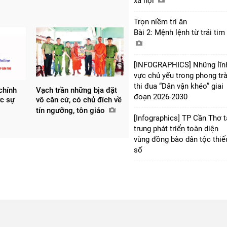
xã hội
Trọn niềm tri ân
Bài 2: Mệnh lệnh từ trái tim
[INFOGRAPHICS] Những lĩn
vực chủ yếu trong phong tr
thi đua “Dân vận khéo” giai
chính
Vạch trần những bịa đặt
đoạn 2026-2030
ức sự
vô căn cứ, có chủ đích về
tín ngưỡng, tôn giáo
[Infographics] TP Cần Thơ 
trung phát triển toàn diện
vùng đồng bào dân tộc thiể
số