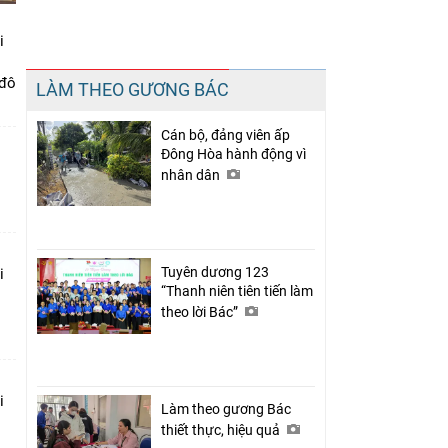
i
Chia sẻ
 đô
LÀM THEO GƯƠNG BÁC
Facebook
Cán bộ, đảng viên ấp
Đông Hòa hành động vì
nhân dân
Tuyên dương 123
i
“Thanh niên tiên tiến làm
theo lời Bác”
i
Làm theo gương Bác
thiết thực, hiệu quả