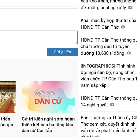
nêu khó khăn, nhưng không
đề xuất giải pháp xử lý
Khai mạc kỳ họp thứ tư của
HĐND TP Cần Thơ
HĐND TP Cần Thơ thông q
chủ trương đầu tư tuyến
Gửi ý kiến
đường 10.638 tỉ đồng
[INFOGRAPHICS] Tình hình
đội ngũ cán bộ, công chức,
viên chức TP Cần Thơ sau 
năm sắp xếp
HĐND TP Cần Thơ thông q
14 nghị quyết
Ban Thường vụ Thành ủy C
triển
Cử tri kiến nghị sớm hoàn
Thơ xem xét, quyết định nh
uốc gia
thiện kết cấu hạ tầng khu
dân cư Cái Tắc
vấn đề về phát triển kinh tế 