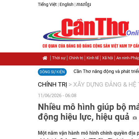
Tiếng Việt
|
English
|
ភាសាខ្មែរ
Thời sự
Chính trị
Kinh tế
Xã hội
An ninh-Pháp
Cần Thơ năng động và phát triể
DÒNG SỰ KIỆN
CHÍNH TRỊ
>
XÂY DỰNG ĐẢNG & HỆ 
11/06/2026 - 06:08
Nhiều mô hình giúp bộ m
động hiệu lực, hiệu quả
Một năm vận hành mô hình chính quyền địa 