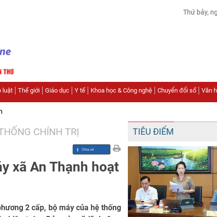
Thứ bảy, n
 luật
Thế giới
Giáo dục
Y tế
Khoa học & Công nghệ
Chuyển đổi số
Văn hó
n
THỐNG CHÍNH TRỊ
TIÊU ĐIỂM
áy xã An Thạnh hoạt
phương 2 cấp, bộ máy của hệ thống