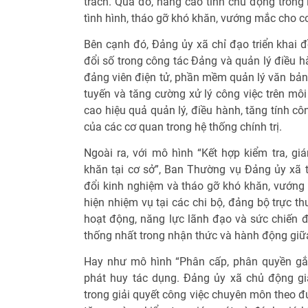
trách. Qua đó, nâng cao tính chủ động trong 
tình hình, tháo gỡ khó khăn, vướng mắc cho c
Bên cạnh đó, Đảng ủy xã chỉ đạo triển khai
đổi số trong công tác Đảng và quản lý điều h
đảng viên điện tử, phần mềm quản lý văn bản 
tuyến và tăng cường xử lý công việc trên mô
cao hiệu quả quản lý, điều hành, tăng tính c
của các cơ quan trong hệ thống chính trị.
Ngoài ra, với mô hình “Kết hợp kiểm tra, gi
khăn tại cơ sở”, Ban Thường vụ Đảng ủy xã t
đổi kinh nghiệm và tháo gỡ khó khăn, vướng 
hiện nhiệm vụ tại các chi bộ, đảng bộ trực t
hoạt động, năng lực lãnh đạo và sức chiến đ
thống nhất trong nhận thức và hành động giữa
Hay như mô hình “Phân cấp, phân quyền gắn
phát huy tác dụng. Đảng ủy xã chủ động gi
trong giải quyết công việc chuyên môn theo đ