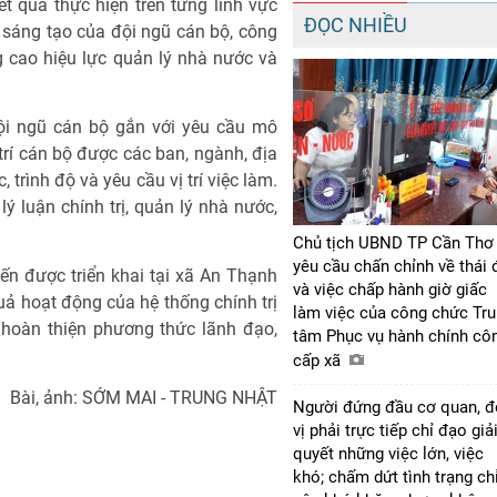
t quả thực hiện trên từng lĩnh vực
ĐỌC NHIỀU
 sáng tạo của đội ngũ cán bộ, công
ng cao hiệu lực quản lý nhà nước và
ội ngũ cán bộ gắn với yêu cầu mô
 trí cán bộ được các ban, ngành, địa
 trình độ và yêu cầu vị trí việc làm.
ý luận chính trị, quản lý nhà nước,
Chủ tịch UBND TP Cần Thơ
yêu cầu chấn chỉnh về thái 
n được triển khai tại xã An Thạnh
và việc chấp hành giờ giấc
uả hoạt động của hệ thống chính trị
làm việc của công chức Tr
 hoàn thiện phương thức lãnh đạo,
tâm Phục vụ hành chính cô
cấp xã
Bài, ảnh: SỚM MAI - TRUNG NHẬT
Người đứng đầu cơ quan, 
vị phải trực tiếp chỉ đạo giả
quyết những việc lớn, việc
khó; chấm dứt tình trạng ch