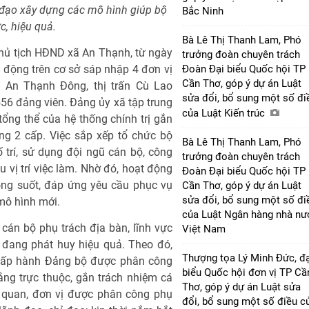
ỉ đạo xây dựng các mô hình giúp bộ
Bắc Ninh
c, hiệu quả.
Bà Lê Thị Thanh Lam, Phó
hủ tịch HĐND xã An Thạnh, từ ngày
trưởng đoàn chuyên trách
 động trên cơ sở sáp nhập 4 đơn vị
Đoàn Đại biểu Quốc hội TP
Cần Thơ, góp ý dự án Luật
 An Thạnh Đông, thị trấn Cù Lao
sửa đổi, bổ sung một số đi
56 đảng viên. Đảng ủy xã tập trung
của Luật Kiến trúc
ổng thể của hệ thống chính trị gắn
ng 2 cấp. Việc sắp xếp tổ chức bộ
Bà Lê Thị Thanh Lam, Phó
trí, sử dụng đội ngũ cán bộ, công
trưởng đoàn chuyên trách
u vị trí việc làm. Nhờ đó, hoạt động
Đoàn Đại biểu Quốc hội TP
hông suốt, đáp ứng yêu cầu phục vụ
Cần Thơ, góp ý dự án Luật
sửa đổi, bổ sung một số đi
mô hình mới.
của Luật Ngân hàng nhà nư
 cán bộ phụ trách địa bàn, lĩnh vực
Việt Nam
” đang phát huy hiệu quả. Theo đó,
Thượng tọa Lý Minh Đức, đạ
Chấp hành Đảng bộ được phân công
biểu Quốc hội đơn vị TP Cầ
ảng trực thuộc, gắn trách nhiệm cá
Thơ, góp ý dự án Luật sửa
ơ quan, đơn vị được phân công phụ
đổi, bổ sung một số điều c