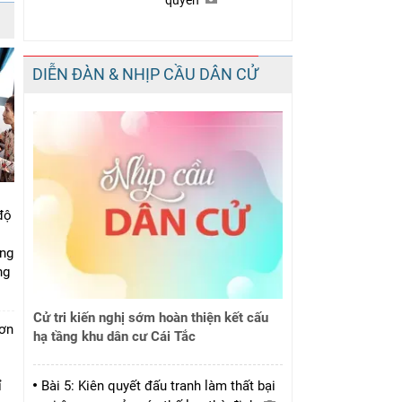
quyền
DIỄN ĐÀN & NHỊP CẦU DÂN CỬ
độ
ung
ng
Cử tri kiến nghị sớm hoàn thiện kết cấu
đơn
hạ tầng khu dân cư Cái Tắc
i
ỉ
Bài 5: Kiên quyết đấu tranh làm thất bại