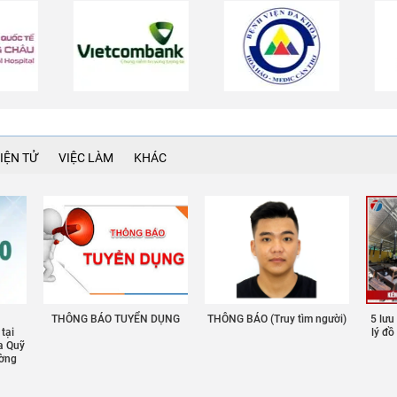
IỆN TỬ
VIỆC LÀM
KHÁC
THÔNG BÁO TUYỂN DỤNG
THÔNG BÁO (Truy tìm người)
5 lưu
 tại
lý đ
a Quỹ
ường