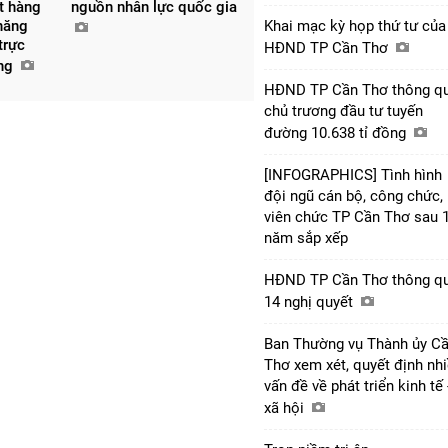
ệt hàng
nguồn nhân lực quốc gia
Khai mạc kỳ họp thứ tư của
năng
trực
HĐND TP Cần Thơ
ống
HĐND TP Cần Thơ thông q
chủ trương đầu tư tuyến
đường 10.638 tỉ đồng
[INFOGRAPHICS] Tình hình
đội ngũ cán bộ, công chức,
viên chức TP Cần Thơ sau 
năm sắp xếp
HĐND TP Cần Thơ thông q
14 nghị quyết
Ban Thường vụ Thành ủy C
Thơ xem xét, quyết định nh
vấn đề về phát triển kinh tế 
xã hội