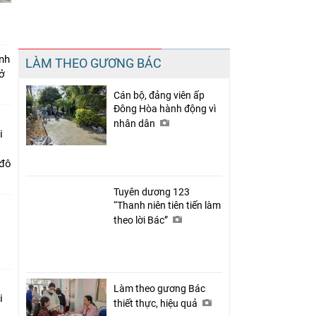
Chia sẻ
nh
LÀM THEO GƯƠNG BÁC
Facebook
ở
Cán bộ, đảng viên ấp
Đông Hòa hành động vì
nhân dân
i
 đô
Tuyên dương 123
“Thanh niên tiên tiến làm
theo lời Bác”
Làm theo gương Bác
i
thiết thực, hiệu quả