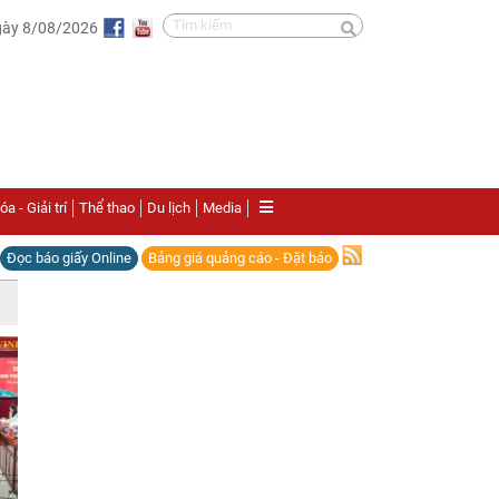
gày 8/08/2026
a - Giải trí
Thể thao
Du lịch
Media
Đọc báo giấy Online
Bảng giá quảng cáo - Đặt báo