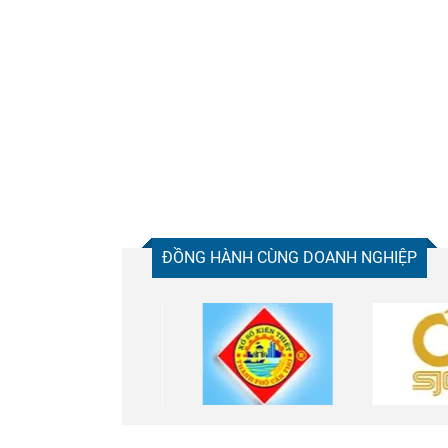
ĐỒNG HÀNH CÙNG DOANH NGHIỆP