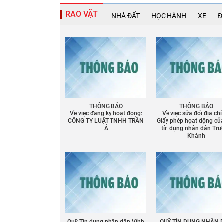
RAO VẶT
NHÀ ĐẤT
HỌC HÀNH
XE
Đ
THÔNG BÁO
THÔNG BÁO
Về việc đăng ký hoạt động:
Về việc sửa đổi địa chỉ
CÔNG TY LUẬT TNHH TRẦN
Giấy phép họat động củ
Á
tín dụng nhân dân Tr
Khánh
Quỹ Tín dụng nhân dân Vĩnh
QUỸ TÍN DỤNG NHÂN