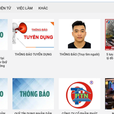
IỆN TỬ
VIỆC LÀM
KHÁC
THÔNG BÁO TUYỂN DỤNG
THÔNG BÁO (Truy tìm người)
5 lưu
 tại
lý đ
a Quỹ
ường
 DÂN
QUỸ TÍN DỤNG NHÂN DÂN
CÔNG TY CỔ PHẦN PHÁT
N