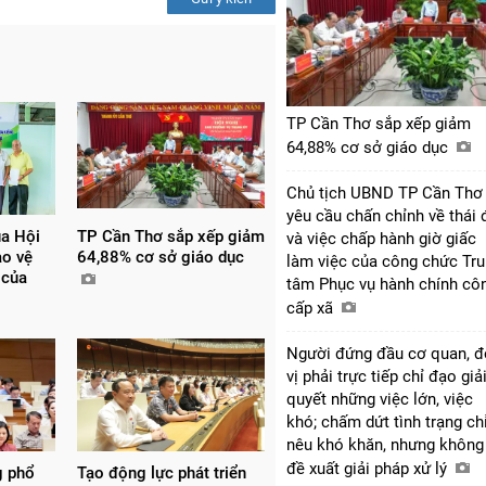
TP Cần Thơ sắp xếp giảm
64,88% cơ sở giáo dục
Chủ tịch UBND TP Cần Thơ
yêu cầu chấn chỉnh về thái 
ủa Hội
TP Cần Thơ sắp xếp giảm
và việc chấp hành giờ giấc
ảo vệ
64,88% cơ sở giáo dục
làm việc của công chức Tr
 của
tâm Phục vụ hành chính cô
cấp xã
Người đứng đầu cơ quan, 
vị phải trực tiếp chỉ đạo giả
quyết những việc lớn, việc
khó; chấm dứt tình trạng ch
nêu khó khăn, nhưng không
đề xuất giải pháp xử lý
g phổ
Tạo động lực phát triển