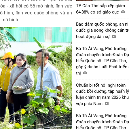
hóa - xã hội có 55 mô hình, lĩnh vực
TP Cần Thơ sắp xếp giảm
64,88% cơ sở giáo dục
ô hình, lĩnh vực quốc phòng và an
5 mô hình.
Bảo đảm quốc phòng, an ni
quốc gia song không cản tr
hoạt động dân sự
Bà Tô Ái Vang, Phó trưởng
đoàn chuyên trách Đoàn Đạ
biểu Quốc hội TP Cần Thơ,
góp ý dự án Luật Phát triển
thị
Chuẩn bị tốt hội nghị toàn
quốc bồi dưỡng, tập huấn lý
luận chính trị năm 2026 khu
vực phía Nam
Bà Tô Ái Vang, Phó trưởng
đoàn chuyên trách Đoàn Đạ
biểu Quốc hội TP Cần Thơ,