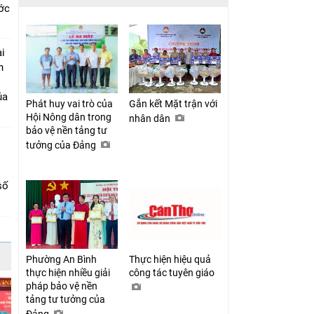
ớc
i
n
ủa
Phát huy vai trò của
Gắn kết Mặt trận với
Hội Nông dân trong
nhân dân
bảo vệ nền tảng tư
tưởng của Đảng
số
Phường An Bình
Thực hiện hiệu quả
thực hiện nhiều giải
công tác tuyên giáo
pháp bảo vệ nền
tảng tư tưởng của