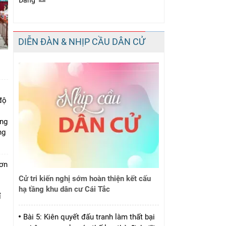
Đảng
DIỄN ĐÀN & NHỊP CẦU DÂN CỬ
độ
ung
ng
đơn
i
Cử tri kiến nghị sớm hoàn thiện kết cấu
hạ tầng khu dân cư Cái Tắc
ỉ
Bài 5: Kiên quyết đấu tranh làm thất bại