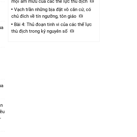
mọi âm mưu của các thế lực thù địch
Vạch trần những bịa đặt vô căn cứ, có
chủ đích về tín ngưỡng, tôn giáo
Bài 4: Thủ đoạn tinh vi của các thế lực
ua
thù địch trong kỷ nguyên số
1
ua
ần
iều
-