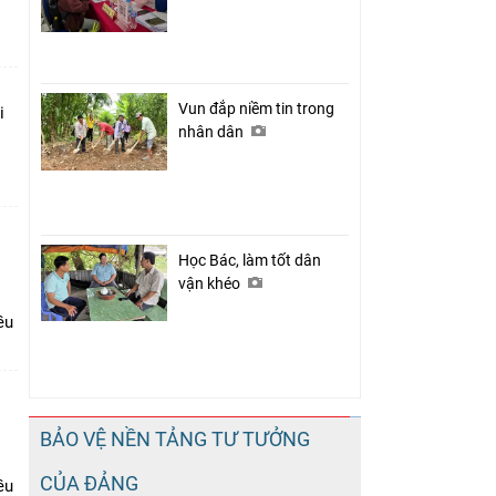
Vun đắp niềm tin trong
i
nhân dân
Học Bác, làm tốt dân
vận khéo
ều
BẢO VỆ NỀN TẢNG TƯ TƯỞNG
CỦA ĐẢNG
ều