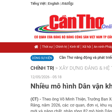
Tiếng Việt
|
English
|
ភាសាខ្មែរ
Thời sự
Chính trị
Kinh tế
Xã hội
An ninh-Pháp
Cần Thơ năng động và phát triể
DÒNG SỰ KIỆN
CHÍNH TRỊ
>
XÂY DỰNG ĐẢNG & HỆ 
12/05/2026 - 05:18
Nhiều mô hình Dân vận kh
(CT) -
Theo ông Võ Minh Thiện, Trưởng Ban X
Răng, năm 2026, các cơ quan, đơn vị, khu 
mới và nâng chất, nhân rộng 82 mô hình Dân v