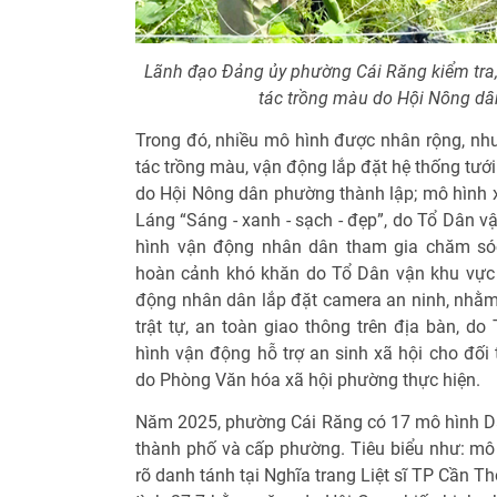
Lãnh đạo Đảng ủy phường Cái Răng kiểm tra,
tác trồng màu do Hội Nông d
Trong đó, nhiều mô hình được nhân rộng, như:
tác trồng màu, vận động lắp đặt hệ thống tưới
do Hội Nông dân phường thành lập; mô hình
Láng “Sáng - xanh - sạch - đẹp”, do Tổ Dân v
hình vận động nhân dân tham gia chăm sóc
hoàn cảnh khó khăn do Tổ Dân vận khu vực 
động nhân dân lắp đặt camera an ninh, nhằm 
trật tự, an toàn giao thông trên địa bàn, do
hình vận động hỗ trợ an sinh xã hội cho đối
do Phòng Văn hóa xã hội phường thực hiện.
Năm 2025, phường Cái Răng có 17 mô hình D
thành phố và cấp phường. Tiêu biểu như: m
rõ danh tánh tại Nghĩa trang Liệt sĩ TP Cần 