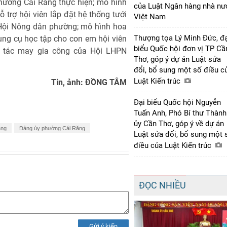
hường Cái Răng thực hiện; mô hình
của Luật Ngân hàng nhà nư
 trợ hội viên lắp đặt hệ thống tưới
Việt Nam
 Hội Nông dân phường; mô hình hoa
Thượng tọa Lý Minh Đức, đạ
dụng cụ học tập cho con em hội viên
biểu Quốc hội đơn vị TP Cầ
 tác may gia công của Hội LHPN
Thơ, góp ý dự án Luật sửa
đổi, bổ sung một số điều c
Luật Kiến trúc
Tin, ảnh: ĐỒNG TÂM
Đại biểu Quốc hội Nguyễn
Tuấn Anh, Phó Bí thư Thành
ủy Cần Thơ, góp ý về dự án
ảng
Đảng ủy phường Cái Răng
Luật sửa đổi, bổ sung một 
điều của Luật Kiến trúc
ĐỌC NHIỀU
Gửi ý kiến