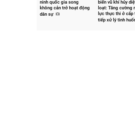
ninh quốc gia song
biến vũ khí hủy di
không cản trở hoạt động
loạt: Tăng cường 
lực thực thi ở cấp 
dân sự
tiếp xử lý tình hu
Chia sẻ
Facebook