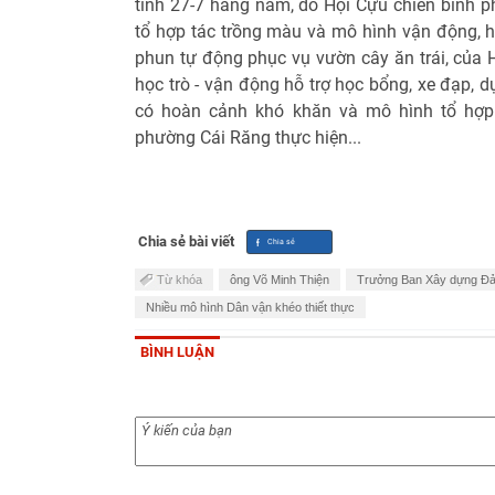
tình 27-7 hằng năm, do Hội Cựu chiến binh p
tổ hợp tác trồng màu và mô hình vận động, hỗ
phun tự động phục vụ vườn cây ăn trái, của
học trò - vận động hỗ trợ học bổng, xe đạp, 
có hoàn cảnh khó khăn và mô hình tổ hợp
phường Cái Răng thực hiện...
Chia sẻ bài viết
Từ khóa
ông Võ Minh Thiện
Trưởng Ban Xây dựng Đ
Nhiều mô hình Dân vận khéo thiết thực
BÌNH LUẬN