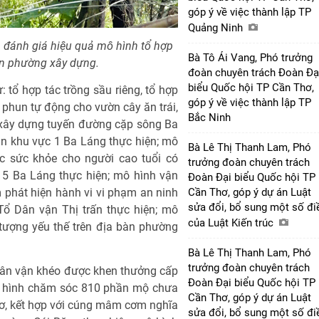
góp ý về việc thành lập TP
Quảng Ninh
 đánh giá hiệu quả mô hình tổ hợp
Bà Tô Ái Vang, Phó trưởng
ân phường xây dựng.
đoàn chuyên trách Đoàn Đạ
biểu Quốc hội TP Cần Thơ,
 tổ hợp tác trồng sầu riêng, tổ hợp
góp ý về việc thành lập TP
 phun tự động cho vườn cây ăn trái,
Bắc Ninh
 xây dựng tuyến đường cặp sông Ba
ận khu vực 1 Ba Láng thực hiện; mô
Bà Lê Thị Thanh Lam, Phó
 sức khỏe cho người cao tuổi có
trưởng đoàn chuyên trách
5 Ba Láng thực hiện; mô hình vận
Đoàn Đại biểu Quốc hội TP
Cần Thơ, góp ý dự án Luật
phát hiện hành vi vi phạm an ninh
sửa đổi, bổ sung một số đi
 Tổ Dân vận Thị trấn thực hiện; mô
của Luật Kiến trúc
 tượng yếu thế trên địa bàn phường
Bà Lê Thị Thanh Lam, Phó
trưởng đoàn chuyên trách
ân vận khéo được khen thưởng cấp
Đoàn Đại biểu Quốc hội TP
ô hình chăm sóc 810 phần mộ chưa
Cần Thơ, góp ý dự án Luật
Thơ, kết hợp với cúng mâm cơm nghĩa
sửa đổi, bổ sung một số đi