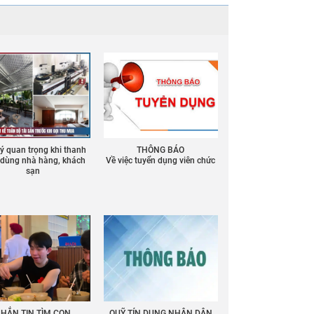
 ý quan trọng khi thanh
THÔNG BÁO
ồ dùng nhà hàng, khách
Về việc tuyển dụng viên chức
sạn
HẮN TIN TÌM CON
QUỸ TÍN DỤNG NHÂN DÂN