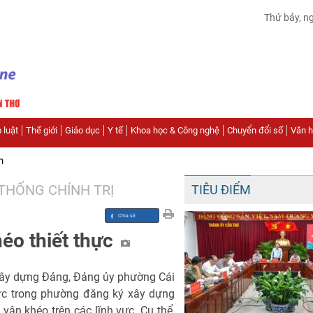
Thứ bảy, n
 luật
Thế giới
Giáo dục
Y tế
Khoa học & Công nghệ
Chuyển đổi số
Văn hó
n
THỐNG CHÍNH TRỊ
TIÊU ĐIỂM
éo thiết thực
ây dựng Đảng, Đảng ủy phường Cái
vực trong phường đăng ký xây dựng
ận khéo trên các lĩnh vực. Cụ thể,