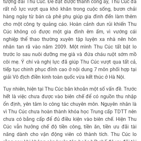
tượng đài Thu Cúc. Để đạt được thành công ấy, Thu Cúc đã
rất nỗ lực vượt qua khó khăn trong cuộc sống, bươn chải
hàng ngày từ bán cà phê phụ giúp gia đình đến làm thêm
cho một công ty quảng cáo. Hoàn cảnh dun rủi khiến Thu
Cúc không có được một gia đình êm ấm, vì vướng cái
nghiệp thể thao thường xuyên tập luyện xa nhà nên hôn
nhân tan rã vào năm 2009. Một mình Thu Cúc tất bật lo
trước lo sau nuôi dưỡng mẹ già và đứa cháu ruột sớm mồ
côi mẹ. Ý chí và nghị lực đã giúp Thu Cúc vượt qua tất cả,
tiếp tục chinh phục đỉnh cao ở nội dung 7 môn phối hợp tại
giải Vô địch điền kinh toàn quốc vừa kết thúc ở Hà Nội.
Tuy nhiên, hiện tại Thu Cúc băn khoăn một số vấn đề. Trước
hết là việc chưa được vào biên chế để có nguồn thu nhập
ổn định, yên tâm lo công tác chuyên môn. Nguyên nhân là
vì Thu Cúc chưa hoàn thành khóa học Trung cấp TDTT nên
chưa có bằng cấp để đủ điều kiện vào biên chế. Hiện Thu
Cúc vẫn hưởng chế độ tiền công, tiền ăn, tiền ưu đãi tài
năng dành cho vận động viên có thành tích. Thu Cúc lo