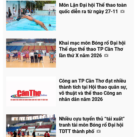
Môn Lặn Đại hội Thể thao toàn
quốc diễn ra từ ngày 27-11
Khai mạc môn Bóng rổ Đại hội
Thể dục thể thao TP Cần Thơ
lần thứ X năm 2026
Công an TP Cần Thơ đạt nhiều
thành tích tại Hội thao quân sự,
võ thuật và thể thao Công an
nhân dân năm 2026
Nhiều cựu tuyển thủ “tái xuất”
tranh tài môn Bóng rổ Đại hội
TDTT thành phố