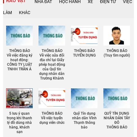
RAO VẶT
NHÀ ĐẤT
HỌC HÀNH
XE
ĐIỆN TỬ
VIỆC
LÀM
KHÁC
THÔNG BÁO
THÔNG BÁO
THÔNG BÁO
THÔNG BÁO
Về việc đăng ký
Về việc sửa đổi
TUYỂN DỤNG
(Truy tìm người)
hoạt động:
địa chỉ tại Giấy
CÔNG TY LUẬT
phép họat động
TNHH TRẦN Á
của Quỹ tín
dụng nhân dân
Trường Khánh
5 lưu ý quan
THÔNG BÁO
Quỹ Tín dụng
QUỸ TÍN DỤNG
trọng khi thanh
Về việc tuyển
nhân dân Vĩnh
NHÂN DÂN TÂY
lý đồ dùng nhà
dụng viên chức
Thạnh thông
ĐÔ
hàng, khách
báo
THÔNG BÁO
sạn