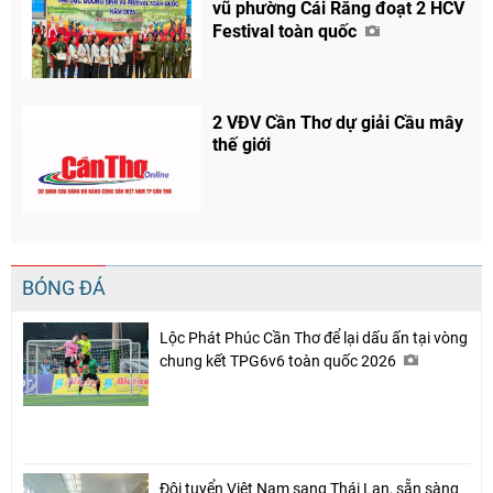
vũ phường Cái Răng đoạt 2 HCV
Festival toàn quốc
2 VĐV Cần Thơ dự giải Cầu mây
thế giới
Chia sẻ
BÓNG ĐÁ
Facebook
Lộc Phát Phúc Cần Thơ để lại dấu ấn tại vòng
chung kết TPG6v6 toàn quốc 2026
Đội tuyển Việt Nam sang Thái Lan, sẵn sàng