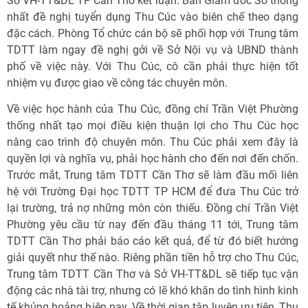
Sở VH-TT&DL TP Cần Thơ kết luận: Ban Giám đốc Sở thống
nhất đề nghị tuyển dụng Thu Cúc vào biên chế theo dạng
đặc cách. Phòng Tổ chức cán bộ sẽ phối hợp với Trung tâm
TDTT làm ngay đề nghị gởi về Sở Nội vụ và UBND thành
phố về việc này. Với Thu Cúc, cô cần phải thực hiện tốt
nhiệm vụ được giao về công tác chuyên môn.
Về việc học hành của Thu Cúc, đồng chí Trần Việt Phường
thống nhất tạo mọi điều kiện thuận lợi cho Thu Cúc học
nâng cao trình độ chuyên môn. Thu Cúc phải xem đây là
quyền lợi và nghĩa vụ, phải học hành cho đến nơi đến chốn.
Trước mắt, Trung tâm TDTT Cần Thơ sẽ làm đầu mối liên
hệ với Trường Đại học TDTT TP HCM để đưa Thu Cúc trở
lại trường, trả nợ những môn còn thiếu. Đồng chí Trần Việt
Phường yêu cầu từ nay đến đầu tháng 11 tới, Trung tâm
TDTT Cần Thơ phải báo cáo kết quả, để từ đó biết hướng
giải quyết như thế nào. Riêng phần tiền hỗ trợ cho Thu Cúc,
Trung tâm TDTT Cần Thơ và Sở VH-TT&DL sẽ tiếp tục vận
động các nhà tài trợ, nhưng có lẽ khó khăn do tình hình kinh
tế khủng hoảng hiện nay. Về thời gian tập luyện ưu tiên, Thu