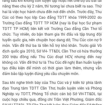
rằng sau khi không còn luyện tập hoặc hết chế độ ưu đãi tài
năng theo chu kỳ 2 năm, thì tương lai chưa biết ra sao. Thứ
hai là việc học hành chưa đến nơi đến chốn. Trước đây, Thu
Cúc có theo học lớp Cao đẳng TDTT khóa 1999-2002 do
Trường Cao đẳng TDTT TP HCM (nay là Đại học Sư phạm
TDTT TP HCM) liên kết với Trường Cao đẳng Cần Thơ tổ
chức. Tuy nhiên, do bận tham gia thi đấu và tập trung đội
tuyển quốc gia, nên chuyện học dang dở, Thu Cúc còn nợ 9
môn. Vấn đề thứ ba là tiền hỗ trợ khó khăn. Trước giải Vô
địch quốc gia 2010, Sở VH- TT&DL Cần Thơ có hứa thưởng
200 triệu đồng nếu Thu Cúc đoạt HCV, nhưng đến nay
không có. Vấn đề thứ tư là Thu Cúc đề nghị Ban huấn luyện
tạo điều kiện để mình có thời gian làm thêm, nhưng vẫn
đảm bảo tập luyện đúng yêu cầu chuyên môn.
Sau khi nghe trình bày của Thu Cúc và ý kiến từ phía lãnh
đạo Trung tâm TDTT Cần Thơ, huấn luyện viên và Phòng
Nghiệp vụ TDTT, Phòng Tổ chức cán bộ Sở VH-TT&DL tại
cuộc họp chiều qua, đồng chí Trần Việt Phường, Giám đốc