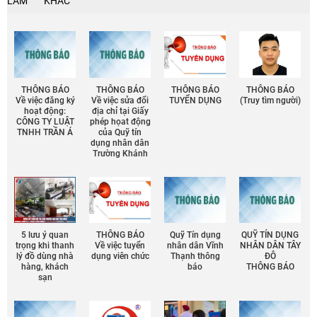
LÀM
KHÁC
THÔNG BÁO
THÔNG BÁO
THÔNG BÁO
THÔNG BÁO
Về việc đăng ký
Về việc sửa đổi
TUYỂN DỤNG
(Truy tìm người)
hoạt động:
địa chỉ tại Giấy
CÔNG TY LUẬT
phép họat động
TNHH TRẦN Á
của Quỹ tín
dụng nhân dân
Trường Khánh
5 lưu ý quan
THÔNG BÁO
Quỹ Tín dụng
QUỸ TÍN DỤNG
trọng khi thanh
Về việc tuyển
nhân dân Vĩnh
NHÂN DÂN TÂY
lý đồ dùng nhà
dụng viên chức
Thạnh thông
ĐÔ
hàng, khách
báo
THÔNG BÁO
sạn