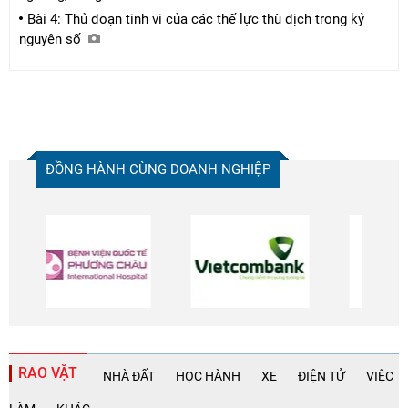
Bài 4: Thủ đoạn tinh vi của các thế lực thù địch trong kỷ
nguyên số
ĐỒNG HÀNH CÙNG DOANH NGHIỆP
RAO VẶT
NHÀ ĐẤT
HỌC HÀNH
XE
ĐIỆN TỬ
VIỆC