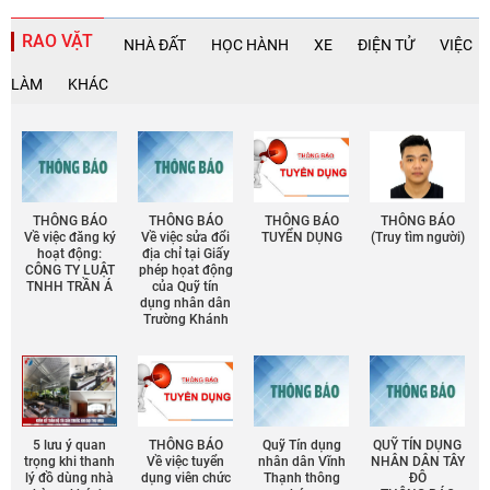
RAO VẶT
NHÀ ĐẤT
HỌC HÀNH
XE
ĐIỆN TỬ
VIỆC
LÀM
KHÁC
THÔNG BÁO
THÔNG BÁO
THÔNG BÁO
THÔNG BÁO
Về việc đăng ký
Về việc sửa đổi
TUYỂN DỤNG
(Truy tìm người)
hoạt động:
địa chỉ tại Giấy
CÔNG TY LUẬT
phép họat động
TNHH TRẦN Á
của Quỹ tín
dụng nhân dân
Trường Khánh
5 lưu ý quan
THÔNG BÁO
Quỹ Tín dụng
QUỸ TÍN DỤNG
trọng khi thanh
Về việc tuyển
nhân dân Vĩnh
NHÂN DÂN TÂY
lý đồ dùng nhà
dụng viên chức
Thạnh thông
ĐÔ