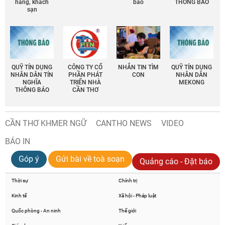
hàng, khách
báo
THÔNG BÁO
sạn
QUỸ TÍN DỤNG
CÔNG TY CỔ
NHẮN TIN TÌM
QUỸ TÍN DỤNG
NHÂN DÂN TÍN
PHẦN PHÁT
CON
NHÂN DÂN
NGHĨA
TRIỂN NHÀ
MEKONG
THÔNG BÁO
CẦN THƠ
CẦN THƠ KHMER NGỮ
CANTHO NEWS
VIDEO
BÁO IN
Góp ý
Gửi bài về toà soạn
Quảng cáo - Đặt báo
Thời sự
Chính trị
Kinh tế
Xã hội - Pháp luật
Quốc phòng - An ninh
Thế giới