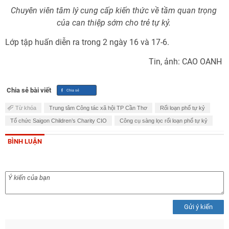
Chuyên viên tâm lý cung cấp kiến thức về tầm quan trọng
của can thiệp sớm cho trẻ tự kỷ.
Lớp tập huấn diễn ra trong 2 ngày 16 và 17-6.
Tin, ảnh: CAO OANH
Chia sẻ bài viết
Từ khóa
Trung tâm Công tác xã hội TP Cần Thơ
Rối loạn phổ tự kỷ
Tổ chức Saigon Children’s Charity CIO
Công cụ sàng lọc rối loạn phổ tự kỷ
BÌNH LUẬN
Gửi ý kiến