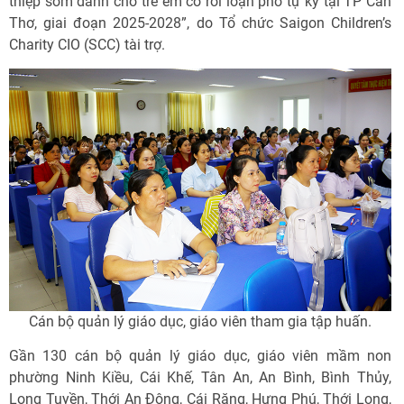
thiệp sớm dành cho trẻ em có rối loạn phổ tự kỷ tại TP Cần
Thơ, giai đoạn 2025-2028”, do Tổ chức Saigon Children’s
Charity CIO (SCC) tài trợ.
Cán bộ quản lý giáo dục, giáo viên tham gia tập huấn.
Gần 130 cán bộ quản lý giáo dục, giáo viên mầm non
phường Ninh Kiều, Cái Khế, Tân An, An Bình, Bình Thủy,
Long Tuyền, Thới An Đông, Cái Răng, Hưng Phú, Thới Long,