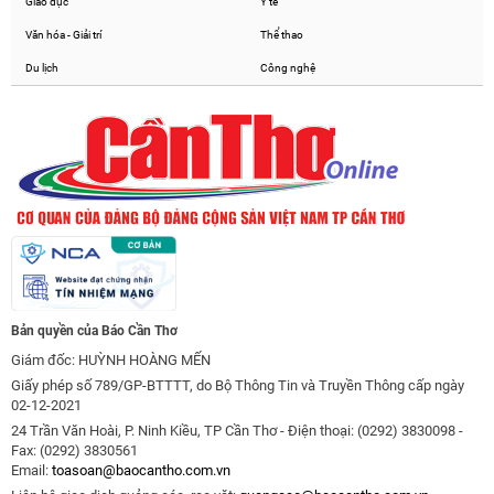
Giáo dục
Y tế
Văn hóa - Giải trí
Thể thao
Du lịch
Công nghệ
Bản quyền của Báo Cần Thơ
Giám đốc: HUỲNH HOÀNG MẾN
Giấy phép số 789/GP-BTTTT, do Bộ Thông Tin và Truyền Thông cấp ngày
02-12-2021
24 Trần Văn Hoài, P. Ninh Kiều, TP Cần Thơ - Điện thoại: (0292) 3830098 -
Fax: (0292) 3830561
Email:
toasoan@baocantho.com.vn