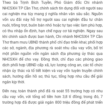
Theo bà Trịnh Bích Tuyền, Phó Giám đốc Chi nhánh
NHCSXH TP Cần Thơ, chính sách tín dụng đối với người sau
cai nghiện ma túy mang ý nghĩa nhân văn sâu sắc. Nguồn
vốn ưu đãi này hỗ trợ người sau cai nghiện đầu tư chăn
nuôi, trồng trọt, buôn bán nhỏ hoặc tự tạo việc làm phù hợp,
có thu nhập ổn định, hạn chế nguy cơ tái nghiện. Ngay sau
khi chính sách được ban hành, Chi nhánh NHCSXH TP Cần
Thơ tham mưu UBND thành phố chỉ đạo triển khai; phối hợp
các sở, ngành, địa phương rà soát nhu cầu vay vốn, bố trí
một phần nguồn vốn ngân sách địa phương ủy thác qua
NHCSXH để cho vay. Đồng thời, chỉ đạo các phòng giao
dịch phối hợp UBND cấp xã, lực lượng công an, các tổ chức
nhận ủy thác và tổ tiết kiệm và vay vốn tuyên truyền chính
sách, hướng dẫn hồ sơ, thủ tục, tổng hợp nhu cầu để giải
ngân kịp thời.
Đến nay, toàn thành phố đã rà soát 55 trường hợp có nhu
cầu vay vốn, với tổng số tiền hơn 3,8 tỉ đồng; trong đó, 7
trường hợp đã được giải ngân 800 triệu đồng để phát triển