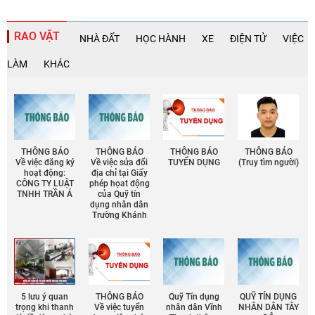
RAO VẶT
NHÀ ĐẤT
HỌC HÀNH
XE
ĐIỆN TỬ
VIỆC
LÀM
KHÁC
THÔNG BÁO
THÔNG BÁO
THÔNG BÁO
THÔNG BÁO
Về việc đăng ký
Về việc sửa đổi
TUYỂN DỤNG
(Truy tìm người)
hoạt động:
địa chỉ tại Giấy
CÔNG TY LUẬT
phép họat động
TNHH TRẦN Á
của Quỹ tín
dụng nhân dân
Trường Khánh
5 lưu ý quan
THÔNG BÁO
Quỹ Tín dụng
QUỸ TÍN DỤNG
trọng khi thanh
Về việc tuyển
nhân dân Vĩnh
NHÂN DÂN TÂY