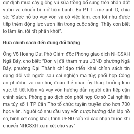
dự định mua cây giống vú sữa trồng bổ sung trên phần đất
vườn và chuẩn bị mở tiệm bánh. Bà P.T.T - mẹ anh D, chia
sẻ: “Được hỗ trợ vay vốn và có việc làm, con tôi như được
tiếp thêm động lực vươn lên trong cuộc sống. Thấy con biết
lo làm ăn, tôi rất phấn khởi”.
Đưa chính sách đến đúng đối tượng
Ông Võ Hoàng Dư, Phó Giám đốc Phòng giao dịch NHCSXH
Ngã Bảy, cho biết: “Đơn vị đã tham mưu UBND phường Ngã
Bảy, phường Đại Thành chỉ đạo triển khai chính sách tín
dụng đối với người sau cai nghiện ma túy; phối hợp Công
an phường và các hội, đoàn thể nhận ủy thác, trưởng khu
vực, tổ tiết kiệm và vay vốn hướng dẫn người dân tiếp cận
chính sách. Phòng giao dịch còn phối hợp Cơ sở Cai nghiện
ma túy số 1 TP Cần Thơ tổ chức tuyên truyền cho hơn 700
học viên. Người có nhu cầu vay vốn được hướng dẫn lập hồ
sơ, bình xét công khai, trình UBND cấp xã xác nhận trước khi
chuyển NHCSXH xem xét cho vay”.