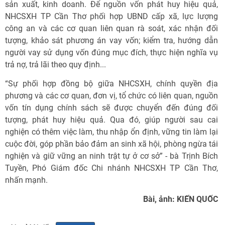
sản xuất, kinh doanh. Để nguồn vốn phát huy hiệu quả,
NHCSXH TP Cần Thơ phối hợp UBND cấp xã, lực lượng
công an và các cơ quan liên quan rà soát, xác nhận đối
tượng, khảo sát phương án vay vốn; kiểm tra, hướng dẫn
người vay sử dụng vốn đúng mục đích, thực hiện nghĩa vụ
trả nợ, trả lãi theo quy định...
“Sự phối hợp đồng bộ giữa NHCSXH, chính quyền địa
phương và các cơ quan, đơn vị, tổ chức có liên quan, nguồn
vốn tín dụng chính sách sẽ được chuyển đến đúng đối
tượng, phát huy hiệu quả. Qua đó, giúp người sau cai
nghiện có thêm việc làm, thu nhập ổn định, vững tin làm lại
cuộc đời, góp phần bảo đảm an sinh xã hội, phòng ngừa tái
nghiện và giữ vững an ninh trật tự ở cơ sở” - bà Trịnh Bích
Tuyền, Phó Giám đốc Chi nhánh NHCSXH TP Cần Thơ,
nhấn mạnh.
Bài, ảnh: KIẾN QUỐC