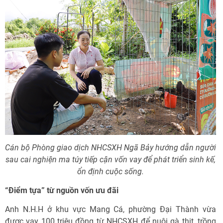
Cán bộ Phòng giao dịch NHCSXH Ngã Bảy hướng dẫn người
sau cai nghiện ma túy tiếp cận vốn vay để phát triển sinh kế,
ổn định cuộc sống.
“Điểm tựa” từ nguồn vốn ưu đãi
Anh N.H.H ở khu vực Mang Cá, phường Đại Thành vừa
được vay 100 triệu đồng từ NHCSXH để nuôi gà thịt, trồng