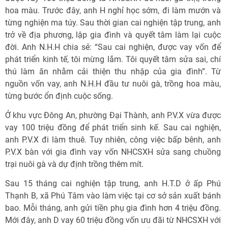
hoa màu. Trước đây, anh H nghỉ học sớm, đi làm mướn và
từng nghiện ma túy. Sau thời gian cai nghiện tập trung, anh
trở về địa phương, lập gia đình và quyết tâm làm lại cuộc
đời. Anh N.H.H chia sẻ: “Sau cai nghiện, được vay vốn để
phát triển kinh tế, tôi mừng lắm. Tôi quyết tâm sửa sai, chí
thú làm ăn nhằm cải thiện thu nhập của gia đình”. Từ
nguồn vốn vay, anh N.H.H đầu tư nuôi gà, trồng hoa màu,
từng bước ổn định cuộc sống.
Ở khu vực Đông An, phường Đại Thành, anh P.V.X vừa được
vay 100 triệu đồng để phát triển sinh kế. Sau cai nghiện,
anh P.V.X đi làm thuê. Tuy nhiên, công việc bấp bênh, anh
P.V.X bàn với gia đình vay vốn NHCSXH sửa sang chuồng
trại nuôi gà và dự định trồng thêm mít.
Sau 15 tháng cai nghiện tập trung, anh H.T.D ở ấp Phú
Thạnh B, xã Phú Tâm vào làm việc tại cơ sở sản xuất bánh
bao. Mỗi tháng, anh gửi tiền phụ gia đình hơn 4 triệu đồng.
Mới đây, anh D vay 60 triệu đồng vốn ưu đãi từ NHCSXH với