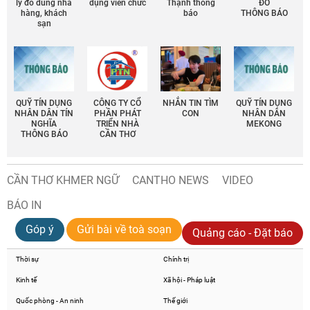
lý đồ dùng nhà
dụng viên chức
Thạnh thông
ĐÔ
hàng, khách
báo
THÔNG BÁO
sạn
QUỸ TÍN DỤNG
CÔNG TY CỔ
NHẮN TIN TÌM
QUỸ TÍN DỤNG
NHÂN DÂN TÍN
PHẦN PHÁT
CON
NHÂN DÂN
NGHĨA
TRIỂN NHÀ
MEKONG
THÔNG BÁO
CẦN THƠ
CẦN THƠ KHMER NGỮ
CANTHO NEWS
VIDEO
BÁO IN
Góp ý
Gửi bài về toà soạn
Quảng cáo - Đặt báo
Thời sự
Chính trị
Kinh tế
Xã hội - Pháp luật
Quốc phòng - An ninh
Thế giới