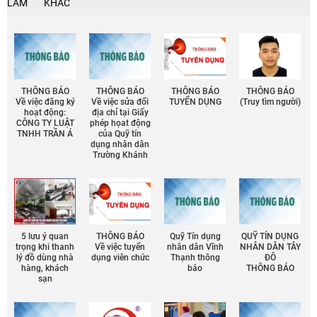
LÀM
KHÁC
THÔNG BÁO
THÔNG BÁO
THÔNG BÁO
THÔNG BÁO
Về việc đăng ký
Về việc sửa đổi
TUYỂN DỤNG
(Truy tìm người)
hoạt động:
địa chỉ tại Giấy
CÔNG TY LUẬT
phép họat động
TNHH TRẦN Á
của Quỹ tín
dụng nhân dân
Trường Khánh
5 lưu ý quan
THÔNG BÁO
Quỹ Tín dụng
QUỸ TÍN DỤNG
trọng khi thanh
Về việc tuyển
nhân dân Vĩnh
NHÂN DÂN TÂY
lý đồ dùng nhà
dụng viên chức
Thạnh thông
ĐÔ
hàng, khách
báo
THÔNG BÁO
sạn