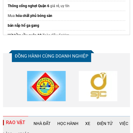
Thông cống nghẹt Quận 6
giá rẻ, uy tín
Mua
hóa chất phủ bóng sàn
bán nắp hố ga gang
Hút hầm cầu quận 10
Toàn Cầu EnVim
đơn vị
thông cống nghẹt quận 7
chuyên nghiệp, sạch triệt để
ĐỒNG HÀNH CÙNG DOANH NGHIỆP
RAO VẶT
NHÀ ĐẤT
HỌC HÀNH
XE
ĐIỆN TỬ
VIỆC