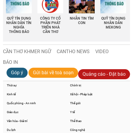
QUỸ TÍN DỤNG
CÔNG TY CỔ
NHẮN TIN TÌM
QUỸ TÍN DỤNG
NHÂN DÂN TÍN
PHẦN PHÁT
CON
NHÂN DÂN
NGHĨA
TRIỂN NHÀ
MEKONG
THÔNG BÁO
CẦN THƠ
CẦN THƠ KHMER NGỮ
CANTHO NEWS
VIDEO
BÁO IN
Góp ý
Gửi bài về toà soạn
Quảng cáo - Đặt báo
Thời sự
Chính trị
Kinh tế
Xã hội - Pháp luật
Quốc phòng - An ninh
Thế giới
Giáo dục
Y tế
Văn hóa - Giải trí
Thể thao
Du lịch
Công nghệ