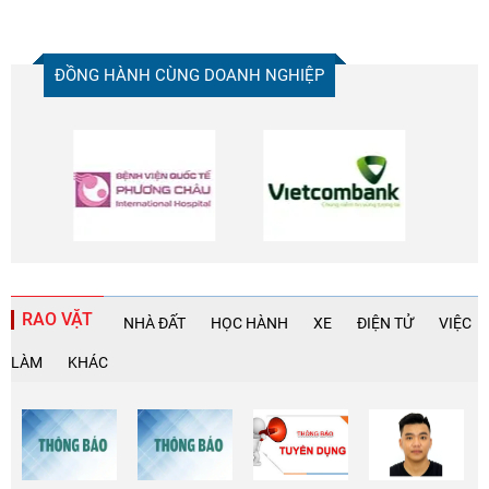
ĐỒNG HÀNH CÙNG DOANH NGHIỆP
RAO VẶT
NHÀ ĐẤT
HỌC HÀNH
XE
ĐIỆN TỬ
VIỆC
LÀM
KHÁC