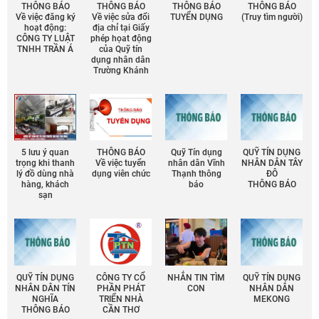
THÔNG BÁO
THÔNG BÁO
THÔNG BÁO
THÔNG BÁO
Về việc đăng ký
Về việc sửa đổi
TUYỂN DỤNG
(Truy tìm người)
hoạt động:
địa chỉ tại Giấy
CÔNG TY LUẬT
phép họat động
TNHH TRẦN Á
của Quỹ tín
dụng nhân dân
Trường Khánh
5 lưu ý quan
THÔNG BÁO
Quỹ Tín dụng
QUỸ TÍN DỤNG
trọng khi thanh
Về việc tuyển
nhân dân Vĩnh
NHÂN DÂN TÂY
lý đồ dùng nhà
dụng viên chức
Thạnh thông
ĐÔ
hàng, khách
báo
THÔNG BÁO
sạn
QUỸ TÍN DỤNG
CÔNG TY CỔ
NHẮN TIN TÌM
QUỸ TÍN DỤNG
NHÂN DÂN TÍN
PHẦN PHÁT
CON
NHÂN DÂN
NGHĨA
TRIỂN NHÀ
MEKONG
THÔNG BÁO
CẦN THƠ