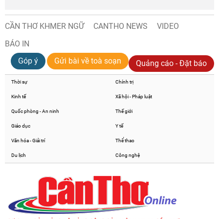
CẦN THƠ KHMER NGỮ
CANTHO NEWS
VIDEO
BÁO IN
Góp ý
Gửi bài về toà soạn
Quảng cáo - Đặt báo
Thời sự
Chính trị
Kinh tế
Xã hội - Pháp luật
Quốc phòng - An ninh
Thế giới
Giáo dục
Y tế
Văn hóa - Giải trí
Thể thao
Du lịch
Công nghệ