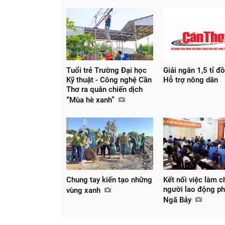
Tuổi trẻ Trường Đại học
Giải ngân 1,5 tỉ đ
Kỹ thuật - Công nghệ Cần
Hỗ trợ nông dân
Thơ ra quân chiến dịch
“Mùa hè xanh”
Chung tay kiến tạo những
Kết nối việc làm c
người lao động p
vùng xanh
Ngã Bảy