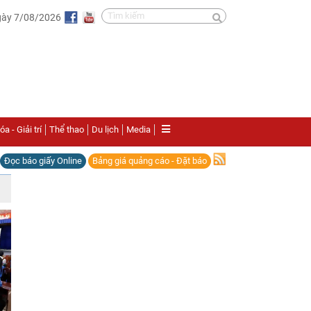
gày 7/08/2026
a - Giải trí
Thể thao
Du lịch
Media
Đọc báo giấy Online
Bảng giá quảng cáo - Đặt báo