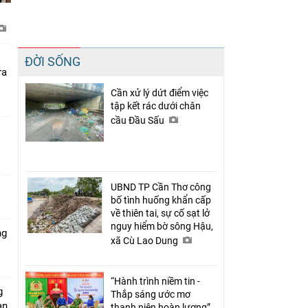
Chia sẻ
ĐỜI SỐNG
Facebook
ra
Cần xử lý dứt điểm việc
tập kết rác dưới chân
cầu Đầu Sấu
UBND TP Cần Thơ công
bố tình huống khẩn cấp
về thiên tai, sự cố sạt lở
nguy hiểm bờ sông Hậu,
ng
xã Cù Lao Dung
“Hành trình niềm tin -
g
Thắp sáng ước mơ
àn
thanh niên hoàn lương”