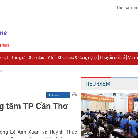
Thứ sáu, n
 luật
Thế giới
Giáo dục
Y tế
Khoa học & Công nghệ
Chuyển đổi số
Văn hó
n
TIÊU ĐIỂM
ng tâm TP Cần Thơ
ường Lê Anh Xuân và Huỳnh Thúc