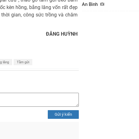
An Bình
gốc kèn hồng, bằng lăng vốn rất đẹp
 thời gian, công sức trồng và chăm
ĐĂNG HUỲNH
g lăng
Tầm gửi
Gửi ý kiến