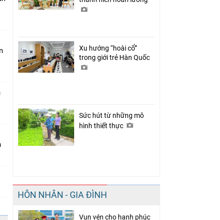
Xu hướng “hoài cổ”
n
trong giới trẻ Hàn Quốc
n
Sức hút từ những mô
hình thiết thực
n
HÔN NHÂN - GIA ĐÌNH
Vun vén cho hạnh phúc