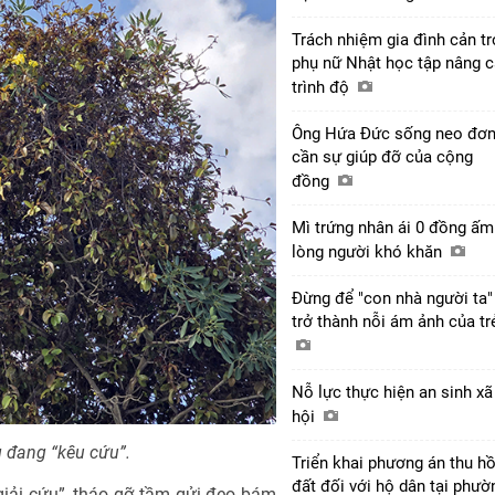
Trách nhiệm gia đình cản tr
phụ nữ Nhật học tập nâng 
trình độ
Ông Hứa Đức sống neo đơn
cần sự giúp đỡ của cộng
đồng
Mì trứng nhân ái 0 đồng ấm
lòng người khó khăn
Đừng để "con nhà người ta"
trở thành nỗi ám ảnh của t
Nỗ lực thực hiện an sinh xã
hội
 đang “kêu cứu”.
Triển khai phương án thu hồ
đất đối với hộ dân tại phườ
iải cứu”, tháo gỡ tầm gửi đeo bám