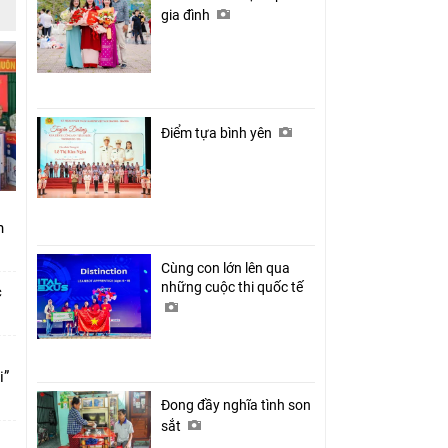
gia đình
Điểm tựa bình yên
nh
Cùng con lớn lên qua
những cuộc thi quốc tế
c
i”
Đong đầy nghĩa tình son
sắt