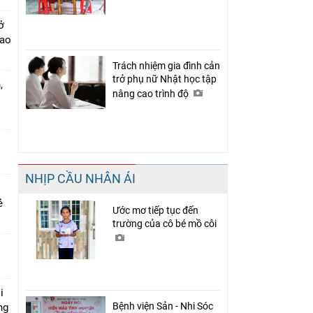
ở
cao
Trách nhiệm gia đình cản
trở phụ nữ Nhật học tập
,
nâng cao trình độ
NHỊP CẦU NHÂN ÁI
rẻ
Ước mơ tiếp tục đến
trường của cô bé mồ côi
i
Bệnh viện Sản - Nhi Sóc
ng