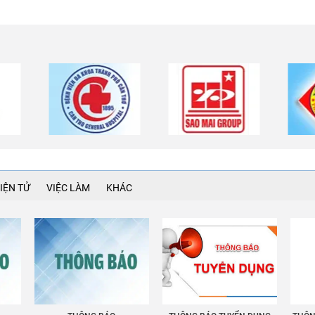
IỆN TỬ
VIỆC LÀM
KHÁC