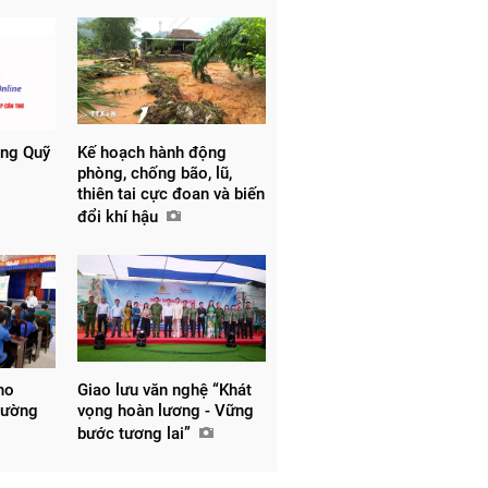
ồng Quỹ
Kế hoạch hành động
phòng, chống bão, lũ,
thiên tai cực đoan và biến
đổi khí hậu
ho
Giao lưu văn nghệ “Khát
hường
vọng hoàn lương - Vững
bước tương lai”