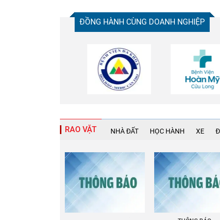
ĐỒNG HÀNH CÙNG DOANH NGHIỆP
RAO VẶT
NHÀ ĐẤT
HỌC HÀNH
XE
Đ