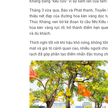
Kháng đang “kêu cứu” vì sự xâm lấn của tầm g
Tháng 3 vừa qua, Báo và Phát thanh, Truyền 
thiệu nét đẹp của đường hoa kèn vàng dọc 
Thúc Kháng, ven bờ kè đoạn từ cầu Nhị Kiề
hoa kèn vàng rực rỡ, trở thành điểm hẹn qu
và du khách.
Thích nghi tốt với khí hậu khô nóng, không tố
mát và giá trị cảnh quan cao, nhiều người cho
rạch đã góp phần tạo điểm nhấn đặc trưng cho