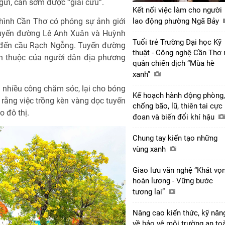
ửi, cần sớm được “giải cứu”.
Kết nối việc làm cho người
hình Cần Thơ có phóng sự ảnh giới
lao động phường Ngã Bảy
tuyến đường Lê Anh Xuân và Huỳnh
Tuổi trẻ Trường Đại học Kỹ
u đến cầu Rạch Ngỗng. Tuyến đường
thuật - Công nghệ Cần Thơ 
en thuộc của người dân địa phương
quân chiến dịch “Mùa hè
xanh”
n nhiều công chăm sóc, lại cho bóng
Kế hoạch hành động phòng,
 rằng việc trồng kèn vàng dọc tuyến
chống bão, lũ, thiên tai cực
 đô thị.
đoan và biến đổi khí hậu
Chung tay kiến tạo những
vùng xanh
Giao lưu văn nghệ “Khát vọ
hoàn lương - Vững bước
tương lai”
Nâng cao kiến thức, kỹ năn
về bảo vệ môi trường an to