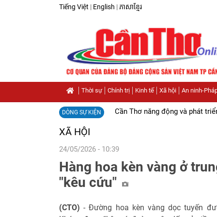
Tiếng Việt
|
English
|
ភាសាខ្មែរ
Thời sự
Chính trị
Kinh tế
Xã hội
An ninh-Pháp
Cần Thơ năng động và phát triể
DÒNG SỰ KIỆN
XÃ HỘI
24/05/2026 - 10:39
Hàng hoa kèn vàng ở tru
"kêu cứu"
(CTO)
- Đường hoa kèn vàng dọc tuyến đ