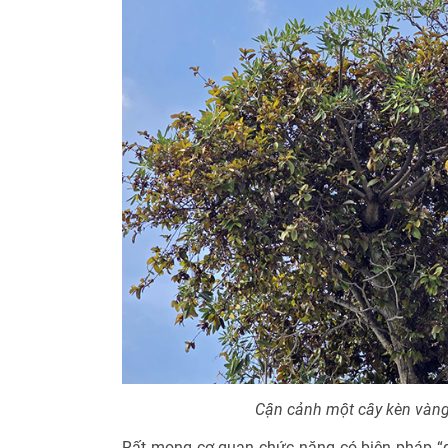
Cận cảnh một cây kèn vàng
Rất mong cơ quan chức năng có biện pháp “g