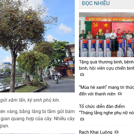
ĐỌC NHIỀU
Tặng quà thương binh, bệnh
binh, hội viên cựu chiến bi
“Mùa hè xanh” mang tri thứ
đến với thanh niên
ửi xâm lấn, ký sinh phủ kín.
Tổ chức diễn đàn điểm
kèn vàng, bằng lăng bị tầm gửi bám
“Tháng lắng nghe phụ nữ nó
 gian quang hợp của cây. Nhiều cây
gian.
Rạch Khai Luông