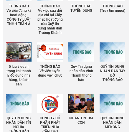
THÔNG BÁO
THÔNG BÁO
THÔNG BÁO
THÔNG BÁO
Về việc đăng ký
Về việc sửa đổi
TUYỂN DỤNG
(Truy tìm người)
hoạt động:
địa chỉ tại Giấy
CÔNG TY LUẬT
phép họat động
TNHH TRẦN Á
của Quỹ tín
dụng nhân dân
Trường Khánh
5 lưu ý quan
THÔNG BÁO
Quỹ Tín dụng
QUỸ TÍN DỤNG
trọng khi thanh
Về việc tuyển
nhân dân Vĩnh
NHÂN DÂN TÂY
lý đồ dùng nhà
dụng viên chức
Thạnh thông
ĐÔ
hàng, khách
báo
THÔNG BÁO
sạn
QUỸ TÍN DỤNG
CÔNG TY CỔ
NHẮN TIN TÌM
QUỸ TÍN DỤNG
NHÂN DÂN TÍN
PHẦN PHÁT
CON
NHÂN DÂN
NGHĨA
TRIỂN NHÀ
MEKONG
THÔNG BÁO
CẦN THƠ