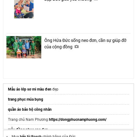
Ông Hứa Đức sống neo đơn, cần sự giúp đỡ
của cộng đồng
Mẫu áo lớp sơ mi màu đen
đẹp
trang phục múa bụng
quần áo bảo hộ công nhân
Trang chủ Nam Phương
https://dongphucnamphuong.com/
mẫu đồng phục spa đẹp
Mua
bếp từ Bosch
chính hãng của Đức