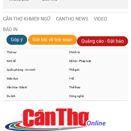
CẦN THƠ KHMER NGỮ
CANTHO NEWS
VIDEO
BÁO IN
Góp ý
Gửi bài về toà soạn
Quảng cáo - Đặt báo
Thời sự
Chính trị
Kinh tế
Xã hội - Pháp luật
Quốc phòng - An ninh
Thế giới
Giáo dục
Y tế
Văn hóa - Giải trí
Thể thao
Du lịch
Công nghệ