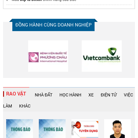
BST
áo thun team building đẹp
Combo
áo dài cưới hỏi
tại Sài Gòn
Thu mua đồ gỗ cũ
ĐỒNG HÀNH CÙNG DOANH NGHIỆP
Tìm hiểu
áo điều hoà
Nhận May
Quần Áo Đầu Bếp
Chuyên Nghiệp
Mẫu
ao dong phuc doanh nghiep
đẹp
RAO VẶT
NHÀ ĐẤT
HỌC HÀNH
XE
ĐIỆN TỬ
VIỆC
LÀM
KHÁC