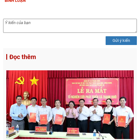
BÌNH LUẬN
Gửi ý kiến
Đọc thêm