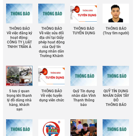
THÔNG BÁO
THÔNG BÁO
THÔNG BÁO
THÔNG BÁO
Về việc đăng ký
Về việc sửa đổi
TUYỂN DỤNG
(Truy tìm người)
hoạt động:
địa chỉ tại Giấy
CÔNG TY LUẬT
phép họat động
TNHH TRẦN Á
của Quỹ tín
dụng nhân dân
Trường Khánh
5 lưu ý quan
THÔNG BÁO
Quỹ Tín dụng
QUỸ TÍN DỤNG
trọng khi thanh
Về việc tuyển
nhân dân Vĩnh
NHÂN DÂN TÂY
lý đồ dùng nhà
dụng viên chức
Thạnh thông
ĐÔ
hàng, khách
báo
THÔNG BÁO
sạn