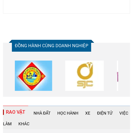
ĐỒNG HÀNH CÙNG DOANH NGHIỆP
RAO VẶT
NHÀ ĐẤT
HỌC HÀNH
XE
ĐIỆN TỬ
VIỆC
LÀM
KHÁC