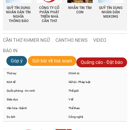
QUỸ TÍN DỤNG
CÔNG TY CỔ
NHẮN TIN TÌM
QUỸ TÍN DỤNG
NHÂN DÂN TÍN
PHẦN PHÁT
CON
NHÂN DÂN
NGHĨA
TRIỂN NHÀ
MEKONG
THÔNG BÁO
CẦN THƠ
CẦN THƠ KHMER NGỮ
CANTHO NEWS
VIDEO
BÁO IN
Góp ý
Gửi bài về toà soạn
Quảng cáo - Đặt báo
Thời sự
Chính trị
Kinh tế
Xã hội - Pháp luật
Quốc phòng - An ninh
Thế giới
Giáo dục
Y tế
Văn hóa - Giải trí
Thể thao
Du lịch
Công nghệ