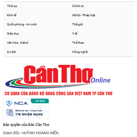
Thời sự
Chính trị
Kinh tế
Xã hội - Pháp luật
Quốc phòng - An ninh
Thế giới
Giáo dục
Y tế
Văn hóa - Giải trí
Thể thao
Du lịch
Công nghệ
Bản quyền của Báo Cần Thơ
Giám đốc: HUỲNH HOÀNG MẾN