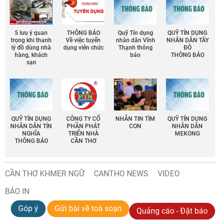
5 lưu ý quan
THÔNG BÁO
Quỹ Tín dụng
QUỸ TÍN DỤNG
trọng khi thanh
Về việc tuyển
nhân dân Vĩnh
NHÂN DÂN TÂY
lý đồ dùng nhà
dụng viên chức
Thạnh thông
ĐÔ
hàng, khách
báo
THÔNG BÁO
sạn
QUỸ TÍN DỤNG
CÔNG TY CỔ
NHẮN TIN TÌM
QUỸ TÍN DỤNG
NHÂN DÂN TÍN
PHẦN PHÁT
CON
NHÂN DÂN
NGHĨA
TRIỂN NHÀ
MEKONG
THÔNG BÁO
CẦN THƠ
CẦN THƠ KHMER NGỮ
CANTHO NEWS
VIDEO
BÁO IN
Góp ý
Gửi bài về toà soạn
Quảng cáo - Đặt báo