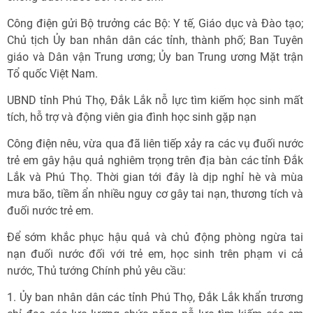
Công điện gửi Bộ trưởng các Bộ: Y tế, Giáo dục và Đào tạo;
Chủ tịch Ủy ban nhân dân các tỉnh, thành phố; Ban Tuyên
giáo và Dân vận Trung ương; Ủy ban Trung ương Mặt trận
Tổ quốc Việt Nam.
UBND tỉnh Phú Thọ, Đắk Lắk nỗ lực tìm kiếm học sinh mất
tích, hỗ trợ và động viên gia đình học sinh gặp nạn
Công điện nêu, vừa qua đã liên tiếp xảy ra các vụ đuối nước
trẻ em gây hậu quả nghiêm trọng trên địa bàn các tỉnh Đắk
Lắk và Phú Thọ. Thời gian tới đây là dịp nghỉ hè và mùa
mưa bão, tiềm ẩn nhiều nguy cơ gây tai nạn, thương tích và
đuối nước trẻ em.
Để sớm khắc phục hậu quả và chủ động phòng ngừa tai
nạn đuối nước đối với trẻ em, học sinh trên phạm vi cả
nước, Thủ tướng Chính phủ yêu cầu:
1. Ủy ban nhân dân các tỉnh Phú Thọ, Đắk Lắk khẩn trương