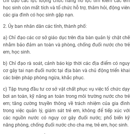
chỉ đạo các lực lượng chức năng nỗ lực tìm kiếm các em
học sinh còn mất tích và tổ chức hỗ trợ, thăm hỏi, động viên
các gia đình có học sinh gặp nạn.
2. Ủy ban nhân dân các tỉnh, thành phố:
a) Chỉ đạo các cơ sở giáo dục trên địa bàn quản lý chặt chẽ
nhằm bảo đảm an toàn và phòng, chống đuối nước cho trẻ
em, học sinh.
b) Chỉ đạo rà soát, cảnh báo kịp thời các địa điểm có nguy
cơ gây tai nạn đuối nước tại địa bàn và chủ động triển khai
các biện pháp phòng ngừa, khắc phục.
c) Tập trung đầu tư cơ sở vật chất phục vụ việc tổ chức dạy
bơi an toàn, kỹ năng an toàn trong môi trường nước cho trẻ
em; tăng cường truyền thông về trách nhiệm của gia đình
trong việc quản lý, giám sát trẻ em, không để tiếp xúc với
các nguồn nước có nguy cơ gây đuối nước; phổ biến kỹ
năng phòng, chống đuối nước cho cha mẹ, trẻ em, học sinh.