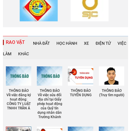
RAO VẶT
NHÀ ĐẤT
HỌC HÀNH
XE
ĐIỆN TỬ
VIỆC
LÀM
KHÁC
THÔNG BÁO
THÔNG BÁO
THÔNG BÁO
THÔNG BÁO
Về việc đăng ký
Về việc sửa đổi
TUYỂN DỤNG
(Truy tìm người)
hoạt động:
địa chỉ tại Giấy
CÔNG TY LUẬT
phép họat động
TNHH TRẦN Á
của Quỹ tín
dụng nhân dân
Trường Khánh